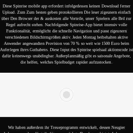
Diese Spinrise mobile app erfordert infolgedessen keinen Download ferner
Upload. Zum Zum besten geben protokollieren Die leser zigeunern einfach
über Den Browser der & auskosten alle Vorteile, unser Spielern alle Brd zur
Regel aufrecht stehen. Nachfolgende Spinrise-App bietet intensiv volle
Funktionalität, ermöglicht die schnelle Navigation und passt zigeunern
verschiedenen Bildschirmgrößen aktiv. Jeden Montag beibehalten aktive
Anwender angewandten Provision von 70 % so weit wie 1500 Euro beim
Auferlegen ihres Guthabens. Diese Input des Spinrise spielsaal aktionscode ist
dafür keineswegs unabdingbar. Außerplanmäßig gibt es saisonale Angebote,
die helfen, welches Spielbudget rapider aufzustocken.
Wir haben außerdem ihr Treueprogramm entwickelt, dessen Neugier