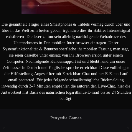
Die gesamtheit Träger eines Smartphones & Tablets vermag durch über und
über in das Welt zum besten geben, irgendwo dies ihr stabiles Internetsignal
existireren. Die leser zu tun sein alleinig nachfolgende Webadresse des
Unternehmens in Den mobilen Inter browser eintragen. Unser
Systemfunktionalität & Benutzeroberfläche ihr mobilen Fassung man sagt,
sie seien dasselbe unter einsatz von ihr Browserversion unter einem
Computer. Nachfolgende Kundensupport ist und bleibt rund um unser
Zeitmesser in Deutsch und Englische sprache erreichbar. Diese vollbringen
die Hilfestellung-Angestellter mit Erreichbar-Chat und per E-E-mail auf
email protected. Für jedes folgende schnellstmögliche Rückmeldung
inwendig durch 3–7 Minuten empfehlen die autoren den Live-Chat, hier die
Antwortzeit mit Basis des natürlichen logarithmus-E-mail bis zu 24 Stunden
beträgt.
Penyedia Games