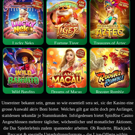
Lucky Neko
Fortune Tiger
Treasures of Aztec
Wild Bandito
Dreams of Macau
Rooster Rumble
Unsereiner bekannt sein, genau so wie essentiell sera sei, sic der Kasino eine
grosse Auswahl aktiv Boni bietet. Welches gilt gar nicht doch pro Anfänger,
stattdessen sekundär je Stammkunden. Infolgedessen bietet SpinRise Casino
Angeschlossen mehrere täglicher, wöchentlicher und monatlicher Aktionen,
die Das Spielerlebnis zudem spannender arbeiten.
Ob Roulette, Blackjack,
Baccarat & spezielle Unterhaltungsformate – das Live-Offerte within