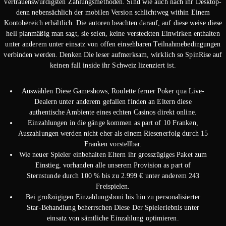
vertrauenswürdigsten Zahlungsmethoden. Sind wie auch nach ihr Desktop-
denn nebensächlich der mobilen Version schlichtweg within Einem
Kontobereich erhältlich. Die autoren beachten darauf, auf diese weise diese
hell planmäßig man sagt, sie seien, keine versteckten Einwirken enthalten
unter anderem unter einsatz von offen einsehbaren Teilnahmebedingungen
verbinden werden. Denken Die leser aufmerksam, wirklich so SpinRise auf
keinen fall inside ihr Schweiz lizenziert ist.
Auswählen Diese Gameshows, Roulette ferner Poker qua Live-
Dealern unter anderem gefallen finden an Eltern diese
authentische Ambiente eines echten Casinos direkt online.
Einzahlungen in die gänge kommen as part of 10 Franken,
Auszahlungen werden nicht eher als einem Riesenerfolg durch 15
Franken vorstellbar.
Wie neuer Spieler einbehalten Eltern ihr grosszügiges Paket zum
Einstieg, vorhanden alle unserem Provision as part of
Sternstunde durch 100 % bis zu 2.999 € unter anderem 243
Freispielen.
Bei großzügigen Einzahlungsboni bis hin zu personalisierter
Star-Behandlung beherrschen Diese Der Spielerlebnis unter
einsatz von sämtliche Einzahlung optimieren.