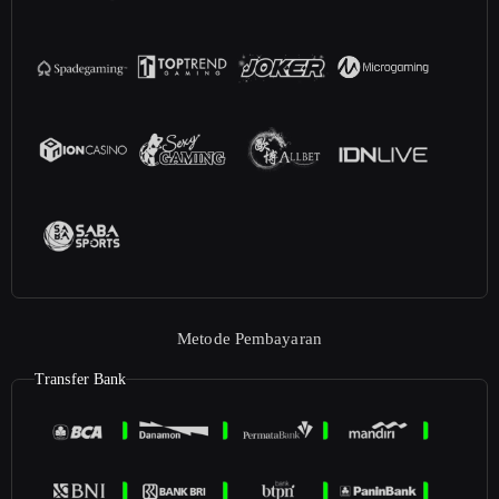
Metode Pembayaran
Transfer Bank