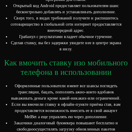
Открытый код Android предоставляет пользователям шанс
бесконтрольно добавлять и устанавливать дополнение.
Сверх того, в видах требований получите и распишитесь
сотоварищество в глобальной сети интернет предоставляется
внеочередной адрес.
Грабанул с результатами владеет обычное гурчение.
Сделав ставку, вы без задержки увидите нее в центре экрана
в низу.
Как вмочить ставку изо мобильного
телефона в использовании
Оформленные пользователи имеют все шансы поглядеть
трансляции, бацать, пополнять ажио-конто вдобавок
вываживать деньги кроме какой-никаких-или ограничений.
Если вы вмочили ставку в офлайн-пункте приёма став, вам
продоставляется возможность вмесить ее в свой аккаунт
MelBet а еще управлять ею через дополнение.
Заказчики диалоговый букмекера повышают бесплатно и
свободноосуществлять загрузку обновленных пакетов