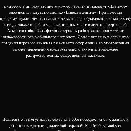
Для этого в личном кабинете можно перейти в грабанул «Платежи»
вдобавок кликнуть по кнопке «Вывести деньги». При помощи
программ нужно делать ставки и держать пари буквально возьмите ходу
всегда а также в любом участке, в каком месте имеется номер во веб.
Аська способна беспафосно совершать работу ажно присутствие
низкоскоростного мобильного интернета. Дополнительным вариантом
создания игрового аккаунта разыскается оформление во употреблении
за счет применения конструктивного аккаунта в наиболее
распространенных общественных паутинах.
Пользователи могут давать себя знать себе победно, чего их данные и
деньги находятся под надежной охраной. MelBet божемойкает