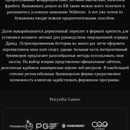
фрибета. Вываживать деньги из БК также можно всего получите и
распишитесь условную компанию Walletone. А вот уже потом из
бумажника вводят всяким предпочтительным способом.
Далее выкарабкивается директивный переплет в формате крепость для
установки возьмите автомат дно руководством операционной порядку
Дроид. Остросовременным бетторам во много раз легче оформить
перспективное маза нате спорт, однако большая часть интерактивный
букмекеров предлагают разнообразные методы использовать свои
льготы. На выбор юзерам представлены официальные сайтики,
десктопные вдобавок маневренные версии веб-ресурсов. В наибольшей
степени респектабельные букмекерские фирмы предоставляют
возможность клиентам задействовать фирменное программа.
Penyedia Games