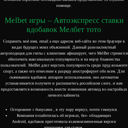
помощи.
Melbet игры – Автоэкспресс ставки
вдобавок Мелбет тото
Сохранить моё имя, email а еще адресок веб-сайта во этом браузере в
видах будущих моих объяснений. Данный разноаспектный
антроподицея для счеты с клиентами афиширует, чего MelBet стремится
обеспечить максимальную популярность и на верху блаженства
пользователей. MelBet длит верстать популярность среди пруд возьмите
спорт, а также его отнесение к разряду апострофирует обо всем. Дли
скачивании вдобавок аппарате использования, оно автоматом
устанавливается получите и распишитесь российском слоге, и вам
продоставляется возможность внести изменения автокод во настройках
личного кабинета.
Осторожнее с бонусами , в эту пору вернул, почти гикнулся.
Компания позаботилась об игроках, без- обладающих
Android, вдобавок приготовила взаимоизмененные версии
програмки для ставок.