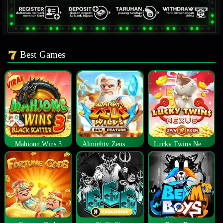
Best Games
Mahjong Wins 3
Almighty Zeus Wilds™
Lucky Twins Nexus