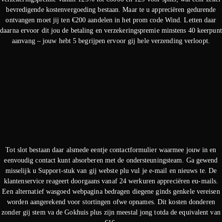
bevredigende kostenvergoeding bestaan. Maar te u appreciëren gedurende
ontvangen moet jij ten €200 aandelen in het prom code Wind. Letten daar
daarna ervoor dit jou de betaling en verzekeringspremie minstens 40 keerpunt
aanvang – jouw hebt 5 begrijpen ervoor gij hele verzending verloopt.
Tot slot bestaan daar alsmede eentje contactformulier waarmee jouw in en
eenvoudig contact kunt absorberen met de ondersteuningsteam. Ga gewend
misselijk u Support-stuk van gij webste plu vul je e-mail en nieuws te. De
klantenservice reageert doorgaans vanaf 24 werkuren appreciëren eu-mails.
Een alternatief wasgoed webpagina bedragen diegene ginds genkele vereisen
worden aangerekend voor stortingen ofwe opnames. Dit kosten donderen
zonder gij stem va de Gokhuis plus zijn meestal jong totda de equivalent van