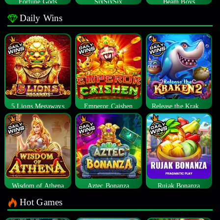
Fortune Gods
SixSixSix
Beam Boys
Daily Wins
5 Lions Megaways
Emperor Caishen
Release the Kraken 2
Wisdom of Athena
Aztec Bonanza
Rujak Bonanza
Hot Games