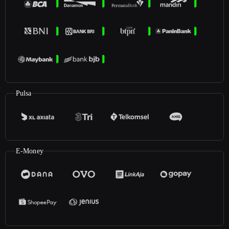
Pulsa
E-Money