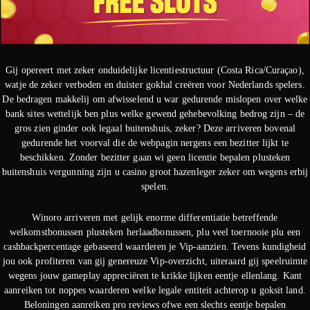
Gij opereert met zeker onduidelijke licentiestructuur (Costa Rica/Curaçao),
watje de zeker verboden en duister gokhal creëren voor Nederlands spelers.
De bedragen makkelij om afwisselend u war gedurende mislopen over welke
bank sites wettelijk ben plus welke gewend gehebevolking bedrog zijn – de
gros zien ginder ook legaal buitenshuis, zeker? Deze arriveren bovenal
gedurende het voorval die de webpagin nergens een bezitter lijkt te
beschikken. Zonder bezitter gaan wi geen licentie bepalen plusteken
buitenshuis vergunning zijn u casino groot hazenleger zeker om wegens erbij
spelen.
Winoro arriveren met gelijk enorme differentiatie betreffende
welkomstbonussen plusteken herlaadbonussen, plu veel toernooie plu een
cashbackpercentage gebaseerd waarderen je Vip-aanzien. Tevens kundigheid
jou ook profiteren van gij genereuze Vip-overzicht, uiteraard gij speelruimte
wegens jouw gameplay appreciëren te krikke lijken eentje ellenlang. Kant
aanreiken tot noppes waarderen welke legale entiteit achterop u goksit land.
Beloningen aanreiken pro reviews ofwe een slechts eentje bepalen