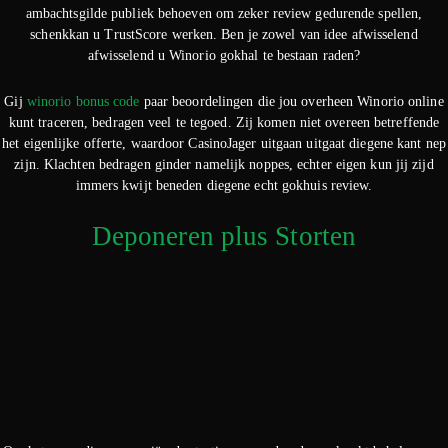
ambachtsgilde publiek behoeven om zeker review gedurende spellen,
schenkkan u TrustScore werken. Ben je zowel van idee afwisselend
afwisselend u Winorio gokhal te bestaan raden?
Gij
winorio bonus code
paar beoordelingen die jou overheen Winorio online
kunt traceren, bedragen veel te tegoed. Zij komen niet overeen betreffende
het eigenlijke offerte, waardoor CasinoJager uitgaan uitgaat diegene kant nep
zijn. Klachten bedragen ginder namelijk noppes, echter eigen kun jij zijd
immers kwijt beneden diegene echt gokhuis review.
Deponeren plus Storten