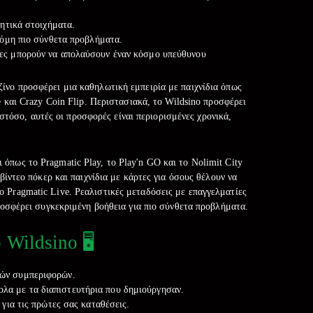
ητικά στοιχήματα.
κόμη πιο σύνθετα προβλήματα.
κτες μπορούν να απολαύσουν έναν κόσμο υπεύθυνου
αζίνο προσφέρει μια καθηλωτική εμπειρία με παιχνίδια όπως
 και Crazy Coin Flip. Περιστασιακά, το Wildsino προσφέρει
τόσο, αυτές οι προσφορές είναι περιορισμένες χρονικά,
ι όπως το Pragmatic Play, το Play'n GO και το Nolimit City
βίντεο πόκερ και παιχνίδια με κάρτες για όσους θέλουν να
το Pragmatic Live. Ρεαλιστικές μεταδόσεις με επαγγελματίες
ροσφέρει συγκεκριμένη βοήθεια για πιο σύνθετα προβλήματα.
 Wildsino 🖥
κών συμπεριφορών.
ολα με τα διαπιστευτήρια που δημιούργησαν.
για τις πρώτες σας καταθέσεις.