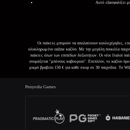
Αυτό εξασφαλίζει μ
Οι παίκτες μπορούν να απολαύσουν κουλοχέρηδες, επιτ
ολοκληρωμένο online καζίνο. Με την μεγάλη ποικιλία παιχνι
παίκτες όλων των επιπέδων δεξιοτήτων. Οι νέοι Ιταλοί π
ονομάζεται "μπόνους καβουριού". Επιπλέον, το καζίνο πρ
μικρό βραβείο 150 € για κάθε σκορ σε 30 παιχνίδια. Το Wil
Penyedia Games