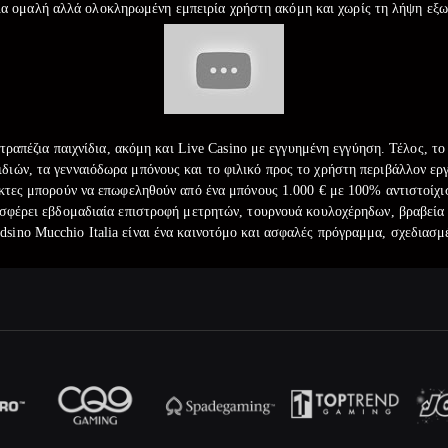
ια ομαλή αλλά ολοκληρωμένη εμπειρία χρήστη ακόμη και χωρίς τη λήψη εξ
ραπέζια παιχνίδια, ακόμη και Live Casino με εγγυημένη εγγύηση. Τέλος, τ
διών, τα γενναιόδωρα μπόνους και το φιλικό προς το χρήστη περιβάλλον εργ
αίκτες μπορούν να επωφεληθούν από ένα μπόνους 1.000 € με 100% αντιστοίχι
οσφέρει εβδομαδιαία επιστροφή μετρητών, τουρνουά κουλοχέρηδων, βραβεί
dsino Mucchio Italia είναι ένα καινοτόμο και ασφαλές πρόγραμμα, σχεδιασμέ