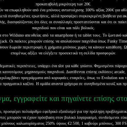
προκαταβολή μικρότερη των 20€.
ύν να επωφεληθούν από ένα μπόνους αντιστοίχισης 100% αξίας 200€ για αθλ
ετά συνηθισμένες ερωτήσεις, αλλά προσφέρει συγκεκριμένη βοήθεια για α
ής, διασφαλίζοντας ότι όλες οι συναλλαγές προστατεύονται και ότι οι παί
παιχνιδιού που είναι και πάλι βολικός.
 στο Wildsino απευθείας από τα smartphone ή τα tablet τους. Το ζωντανό κ
kjack. Οι παίκτες μπορούν επίσης να απολαύσουν παιχνίδια όπως Funky Time
άνουν δωρεάν περιστροφές ή χρήματα μπόνους χωρίς να κάνουν κατάθεση. Ωσ
επομένως αξίζει να ελέγξετε προσεκτικά τη σελίδα προσφορών.
εματικές περιπέτειες, υπάρχει ένα slot για κάθε γούστο. Φημισμένοι πάροχο
 καινοτόμους μηχανισμούς παιχνιδιού. Διατίθενται επίσης εκδόσεις arcade, 
περιλαμβάνει προγράμματα από κορυφαίες εταιρείες, όπως το Evolution και 
α πραγματικό καζίνο. Η ομάδα απαντά γρήγορα σε συνηθισμένα κουίζ και π
γμα, εγγραφείτε και πηγαίνετε επίσης στο
γο, προσφέρει πολυάριθμο εφεδρικό εξοπλισμό για την πρόληψη προβληματι
τες μπορούν να έχουν πρόσβαση στον βολικό λογαριασμό, συνδεόμενοι εύκ
να μπόνους καλωσορίσματος 250% ύψους €2.500, 1 καβούρι μπόνους, 300 FS 