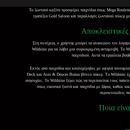
Το ζωντανό καζίνο προσφέρει παιχνίδια όπως Mega Roulett
τραπέζια Gold Saloon και παραλλαγές ζωντανού πόκερ με
Αποκλειστικές
Στη συνέχεια, ο χρήστης μπορεί να ανανεώσει τον λογαρι
Wildsino για να λάβει μια συγκεκριμένη ανταμοιβή. Το W
παιχνιδιού. Αυτά τα εργαλεία βοη
Εκτός από παιχνίδια και κουλοχέρηδες με υψηλά πονταρίσμ
Deck και Aces & Deuces Bonus βίντεο πόκερ. Το Wildsino έχ
ανησυχίες. Το Wildsino ξέρει πώς να περιποιείται τους παίκ
όπως εικονικά ξυστά και παιχνίδια με ζάρια, καθώς κ
περιπετειώδεις πα
Ποια είνα