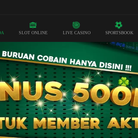
DA
SLOT ONLINE
LIVE CASINO
SPORTSBOOK