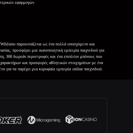
ωτερικών εφαρμογών.
ο Wildsino παρουσιάζεται ως ένα πολλά υποσχόμενο και
ασίας, προσφέρει μια ικανοποιητική εμπειρία παιχνιδιού για
ση, 300 δωρεάν περιστροφές και ένα επιπλέον μπόνους που
α χαρακτήρων και προσφορές αθλητικών στοιχημάτων με ένα
νο για να παρέχει μια κορυφαία εμπειρία online παιχνιδιού.