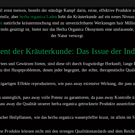
til ernst meinen, besteht der ständige Kampf darin, reine, effektive Produkte
teile, aber
herba organica Laden
hebt die Kräuterkunde auf ein neues Niveau 
en
natürliche kräutermischung sind zu unverzichtbaren Werkzeugen hair Mill
eln gesättigt ist, bietet nur das Herba Organica Ökosystem eine umfassende,
der Natur versorgt.
nt der Kräuterkunde: Das Issue der Ind
es und Gewürzen bieten, sind diese oft durch fragwürdige Herkunft, lange 
zu drei Hauptproblemen, denen jeder begegnet, der echte, therapeutische Qualit
artigen Effekte reproduzieren, wie pass away extensive Wirkung, die pass a
t es unmöglich, pass away volle Potenz zu garantieren, da pass away Kontroll
ass away die Qualität unserer herba organica getrocknete Produkte auszeichne
scher Heilpflanzen, wie das herba organica wasserpfeffer kraut, ist allein im
e Produkte können nicht mit den strengen Qualitätsstandards und dem Reichtu