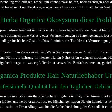
erwendung von billigen Teebeuteln können zwar helfen, beeinträchtigen aber d
und bietet nicht nur Produkte, sondern eine Investition in Ihr natürliches Woh
 Herba Organica Ökosystem diese Probl
omissloser Reinheit und Wirksamkeit. Jedes Aspect– von der Wurzel bis zum 
iven Substanzen ohne Verluste oder Verunreinigungen zu Ihnen gelangen. Der
undlage für höchste Qualität. Dies eliminiert das Trouble der Verunreinigung, d
inen bestimmten Zweck erwerben. Wenn Sie beispielsweise Ruhe und Entspann
enn Sie Ihre Ernährung mit konzentrierten Nährstoffen ergänzen möchten, bi
ltige herba organica wasserpfeffer kraut verwendet. Einfach zubereiten, genie
anica Produkte Hair Naturliebhaber Un
ofessionelle Qualität hair den Täglichen Gebra
s away Kombination aus therapeutischem Ergebnis und täglicher Anwendbarkei
kräuter und herba organica lose tee Mischungen haben Sie ein komplettes Woh
mbination in Ihren Alltag, was für die Aufrechterhaltung der Gesundheit entsc