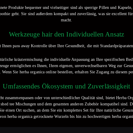
knete Produkte bequemer und vielseitiger sind als sperrige Pillen und Kapseln
hie geht. Sie sind außerdem kompakt und zuverlässig, was sie excellent für 
macht.
Werkzeuge hair den Individuellen Ansatz
 Ihnen pass away Kontrolle über Ihre Gesundheit, die mit Standardpräparaten 
türliche kräutermischung die individuelle Anpassung an Ihre spezifischen Bed
zeuge ermöglichen es Ihnen, Ihren eigenen, unverwechselbaren Weg zur Gesund
. Wenn Sie herba organica online bestellen, erhalten Sie Zugang zu diesem per
Umfassendes Ökosystem und Zuverlässigkeit
ht zusammenpassen oder von unterschiedlicher Qualität sind, bietet Herba Or
a shed tee Mischungen und dem gesamten anderen Zubehör kompatibel sind. Dies
e einen Ort suchen, an dem Sie ein komplettes Set für Ihre natürliche Gesund
, von herba organica getrocknete Wurzeln bis hin zu hochwertigen herba organ