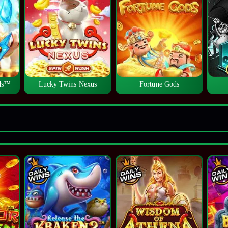
lds™
Lucky Twins Nexus
Fortune Gods