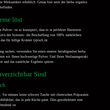
ie Wirksamkeit erheblich. Genau hier setzt der herba organica
lbefinden.
eme löst
Pulver– ist so konzipiert, dass es in perfekter Harmonie
 Kern des Systems– die Beschaffung von 100% natürlichen
as für billige Kräuter typisch ist.
ung suchen, verwenden Sie einen unserer beruhigenden herba
eten wir Ihnen hochwertige Pulver. Und Ihren Verdauungstrakt
ßen und das natürliche Ergebnis spüren.
verzichtbar Sind
uch
t. Sie müssen keine schwere Tasche mit chemischen Präparaten
lfühlset, das in jede Küche passt. Dies gewährleistet eine
heidend ist.