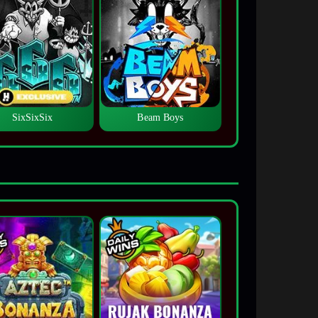
SixSixSix
Beam Boys