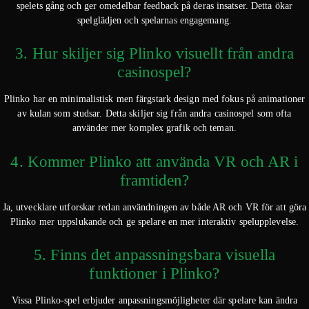
spelets gång och ger omedelbar feedback på deras insatser. Detta ökar
spelglädjen och spelarnas engagemang.
3. Hur skiljer sig Plinko visuellt från andra
casinospel?
Plinko har en minimalistisk men färgstark design med fokus på animationer
av kulan som studsar. Detta skiljer sig från andra casinospel som ofta
använder mer komplex grafik och teman.
4. Kommer Plinko att använda VR och AR i
framtiden?
Ja, utvecklare utforskar redan användningen av både AR och VR för att göra
Plinko mer uppslukande och ge spelare en mer interaktiv spelupplevelse.
5. Finns det anpassningsbara visuella
funktioner i Plinko?
Vissa Plinko-spel erbjuder anpassningsmöjligheter där spelare kan ändra