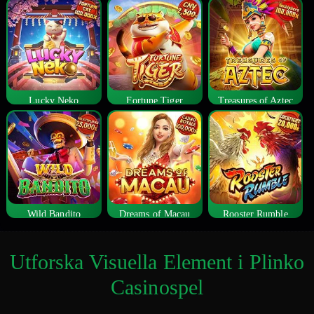
Lucky Neko
Fortune Tiger
Treasures of Aztec
Wild Bandito
Dreams of Macau
Rooster Rumble
Utforska Visuella Element i Plinko
Casinospel