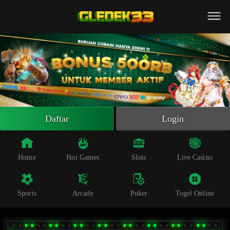
Beranda
Slot Online
Live Casino
Sportsbook
Arcade
Togel Online
Daftar
Login
Poker
Whatsapp
Home
Hot Games
Slots
Live Casino
Telegram
Sports
Arcade
Poker
Togel Online
Livechat