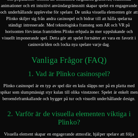
animationer och ett intuitivt användargränssnitt skapar spelet en engagerande
och underhållande upplevelse för spelare. De unika visuella elementen gör att
Plinko skiljer sig från andra casinospel och bidrar till att hålla spelarna
ständigt intresserade. Med teknologiska framsteg som AR och VR på
horisonten förväntas framtidens Plinko erbjuda än mer uppslukande och
visuellt imponerande spel. Detta gör att spelet fortsätter att vara en favorit i
casinovärlden och locka nya spelare varje dag.
Vanliga Frågor (FAQ)
1. Vad är Plinko casinospel?
Plinko casinospel är en typ av spel där en kula släpps ner på en platta med
spikar som slumpmässigt styr kulan till olika vinstzoner. Spelet är enkelt men
beroendeframkallande och bygger på tur och visuellt underhållande design.
2. Varför är de visuella elementen viktiga i
Plinko?
Visuella element skapar en engagerande atmosfär, hjälper spelare att följa