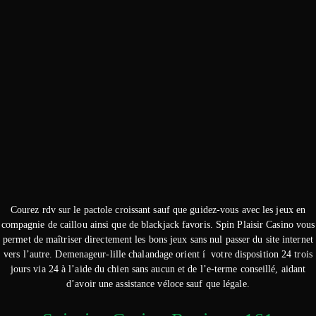
Courez rdv sur le pactole croissant sauf que guidez-vous avec les jeux en
compagnie de caillou ainsi que de blackjack favoris. Spin Plaisir Casino vous
permet de maîtriser directement les bons jeux sans nul passer du site internet
vers l’autre. Demenageur-lille chalandage orient í votre disposition 24 trois
jours via 24 à l’aide du chien sans aucun et de l’e-terme conseillé, aidant
d’avoir une assistance véloce sauf que légale.