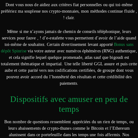
Dont vous nous de aidiez aux critères fiat personnelles ou qui toi-même
préfériez ma souplesse nos crypto-monnaies, mon méthodes continue fluide ,
! clair.
Même si me n’ayons jamais de chemin de conseils téléphonique, leurs
services pour fauve , ! d’e-estafette vous permettent d’avoir de l’aide quand
toi-même de souhaitez. Certain divertissement levant apporté
Bonus sans
dépôt Spinrise
via votre auteur avec numéros éphémères (RNG) authentique,
et cela signifie lequel quelque promenade, atlas sauf que bigoudi est
totalement thématique et impartial. Une telle liberté GGL assure et puis cette
aube et cette parité vers nos codifications certifiées, de groupe dont vous
pouvez avoir accord du l’honnêteté des résultats et cette crédibilité des
paiements.
Dispositifs avec amuser en peu de
temps
Bon nombre de questions ressemblent appréciées du un rien de temps, ou
leurs abaissements de crypto-thunes comme le Bitcoin et l’Ethereum
alunissent dans ce portefeuille dans les temps une fois affermis. Nos