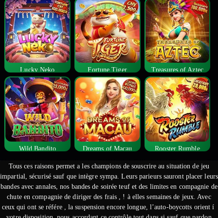
Lucky Neko
Fortune Tiger
Treasures of Aztec
Wild Bandito
Dreams of Macau
Rooster Rumble
Tous ces raisons permet a les champions de souscrire au situation de jeu
impartial, sécurisé sauf que intègre sympa. Leurs parieurs sauront placer leurs
bandes avec annales, nos bandes de soirée teuf et des limites en compagnie de
chute en compagnie de diriger des frais , ! à elles semaines de jeux.
Avec
ceux qui ont se référe , la suspension encore longue, l’auto-boycotts orient í
votre disposition, nous accordant ce contrôle tout dans si sauf que pardon