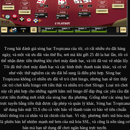
Trong bài đánh giá sòng bạc Tropicana của tôi, có rất nhiều ưu đãi hàng
ngày, và một vài ưu đãi vào thứ Ba, nơi mà khi gửi 25 đô la hai lần, tôi có
thể nhận được tiền thưởng khi chơi máy đánh bạc, và tôi đã vui vẻ nhận lấy.
Tôi đã thử chơi máy đánh bạc và các hình thức thanh toán khác, và có vẻ
như việc thử nghiệm các ưu đãi bổ sung là điều phù hợp. Sòng bạc
Tropicana không có nhiều ưu đãi về trò chơi bingo, nhưng bạn sẽ tìm thấy
các trò chơi kiểu bingo với tiền thật và nhiều trò chơi Slingo. Loại trò chơi
này rất phù hợp cho những người hâm mộ bingo để đáp ứng các yêu cầu đặt
cược tiền thưởng mới nhất của sòng bạc địa phương. Giống như các sòng bạc
trực tuyến bằng tiền thật được cấp phép và quản lý khác, Sòng bạc Tropicana
sử dụng bảo mật TLS cho cả việc bảo vệ thanh toán và bảo vệ tiêu chuẩn
khỏi thông tin cá nhân và tài chính của bạn. Vì vậy, phương thức mã hóa này
là phiên bản kế nhiệm mạnh mẽ hơn của mã hóa SSL, và cũng là nền tảng cơ
bản mà bạn sử dụng để chơi ngân hàng trực tuyến.