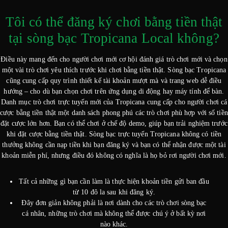
Tôi có thể đăng ký chơi bằng tiền thật
tại sòng bạc Tropicana Local không?
Điều này mang đến cho người chơi mới cơ hội đánh giá trò chơi mới và chọn
một vài trò chơi yêu thích trước khi chơi bằng tiền thật. Sòng bạc Tropicana
cũng cung cấp quy trình thiết kế tài khoản mượt mà và trang web dễ điều
hướng – cho dù bạn chọn chơi trên ứng dụng di động hay máy tính để bàn.
Danh mục trò chơi trực tuyến mới của Tropicana cung cấp cho người chơi cá
cược bằng tiền thật một danh sách phong phú các trò chơi phù hợp với số tiền
đặt cược lớn hơn. Bạn có thể chơi ở chế độ demo, giúp bạn trải nghiệm trước
khi đặt cược bằng tiền thật. Sòng bạc trực tuyến Tropicana không có tiền
thưởng không cần nạp tiền khi bạn đăng ký và bạn có thể nhận được một tài
khoản miễn phí, nhưng điều đó không có nghĩa là họ bỏ rơi người chơi mới.
Tất cả những gì bạn cần làm là thực hiện khoản tiền gửi ban đầu
từ 10 đô la sau khi đăng ký.
Đây đơn giản không phải là nơi dành cho các trò chơi sòng bạc
cá nhân, những trò chơi mà không thể được chú ý ở bất kỳ nơi
nào khác.