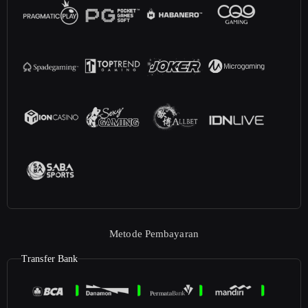
Metode Pembayaran
Transfer Bank