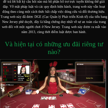
để trả lời bất kỳ câu hỏi nào mà bộ phận hỗ trợ trực tuyến không thể giải
đáp. Về mặt pháp luật và các quy định hiện hành, trang web này vẫn hoạt
động theo cùng một cách thức bất chấp việc đóng cửa và đổi thương hiệu.
Trang web này đã được DGE (Cục Quản lý Phát triển Kinh tế) của tiểu bang
New Jersey phê duyệt, đây là bằng chứng duy nhất về sự an toàn của trang
web đối với một người chơi ở New Jersey. Trang web này được ra mắt vào
năm 2013, cùng thời điểm luật được ban hành.
Và hiện tại có những ưu đãi riêng tư
nào?