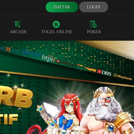
DAFTAR
LOGIN
ARCADE
TOGEL ONLINE
POKER