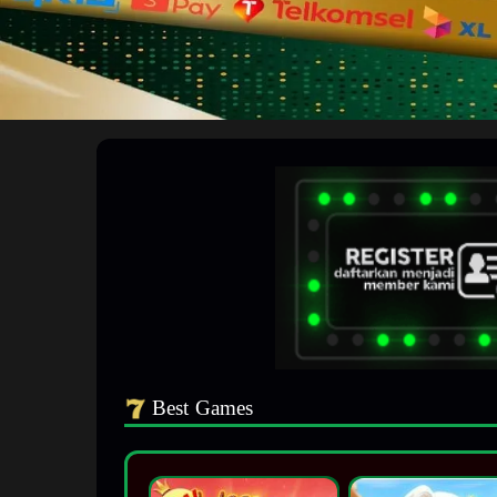
Best Games