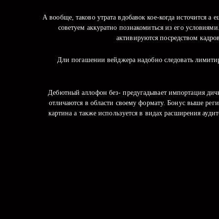
А вообще, таково утрата вдобавок кое-когда источится а
советуем аккуратно познакомиться из его условиям
активируются посредством кадров
Дли погашении вейджера надобно следовать лимитиро
Дебютный аллофон без- предугадывает импортация дичнос
отличаются в области своему формату. Бонус выше рег
картина а также используется в видах расширения ауд