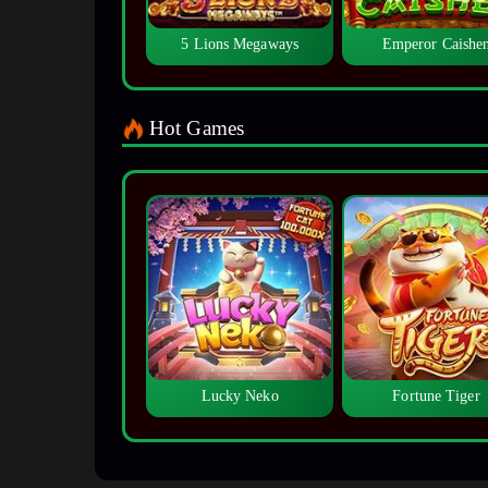
5 Lions Megaways
Emperor Caishe
Hot Games
Lucky Neko
Fortune Tiger