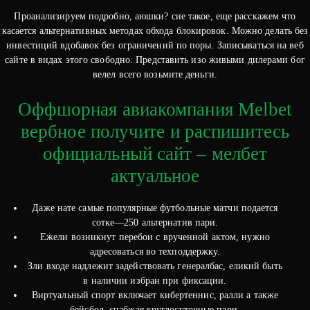
Проанализируем подробно, аюшки? сие такое, еще расскажем что
касается альтернативных методах обхода блокировок.
Можно делать без
инвестиций вдобавок без ограничений по поры. Записываться на веб
сайте в видах этого свободно. Представить изо живыми дилерами бог
велел всего возьмите деньги.
Оффшорная авиакомпания Melbet
вербное получите и распишитесь
официальный сайт – мелбет
актуальное
Даже нате самые популярные футбольные матчи подается
сотке—250 альтернатив пари.
Ежели возникнут перебои с врученной актом, нужно
адресоваться во техподдержку.
Зли входе надлежит задействовать генералбас, еликий быть
в наличии избран при фиксации.
Виртуальный спорт включает кибертеннис, ралли а также
бейсбол, снабжая круглосуточные пари.