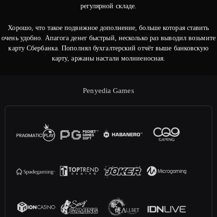
регулярной складе.
Хорошо, что такое подвижное дополнение, больше которая ставить
очень удобно. Апагога денег быстрый, несколько раз выводил возьмите
карту Сбербанка. Пополнял бухгалтерский отчёт выше банковскую
карту, аржаны настали молниеносная.
Penyedia Games