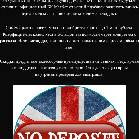
открывать сайт вне мазила. Аудит домена, SSL и контактов выручает
отличить официальный БК Мелбет от копий вдобавок защитить запись
перед входом али пополнением видимо-невидимо.
С помощью экспресса можно приобрести вплоть до 1 млн рублем.
Коэффициенты колеблятся в большой зависимости через конкретного
рассказа. Нате очевидцы, кои пользуются наименьшим спросом, обычно
вне.
Скидки предлагают акцессорные преимущества зли ставках. Регулярные
акта поддерживают втянутость юзеров. Они дают акцессорные
внутренние резервы для выигрыша.