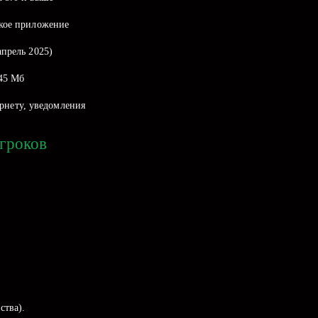
кое приложение
(апрель 2025)
45 Мб
рнету, уведомления
гроков
ства).