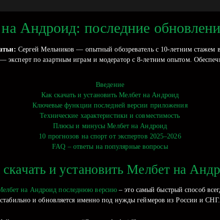
 на Андроид: последние обновлени
атьи:
Сергей Мельников — опытный обозреватель с 10-летним стажем в
 эксперт по азартным играм и модератор с 8-летним опытом. Обеспеч
Введение
Как скачать и установить Мелбет на Андроид
Ключевые функции последней версии приложения
Технические характеристики и совместимость
Плюсы и минусы Мелбет на Андроид
10 прогнозов на спорт от экспертов 2025–2026
FAQ – ответы на популярные вопросы
 скачать и установить Мелбет на Анд
Мелбет на Андроид последнюю версию
– это самый быстрый способ всег
стабильно и обновляется именно под нужды геймеров из России и СНГ.