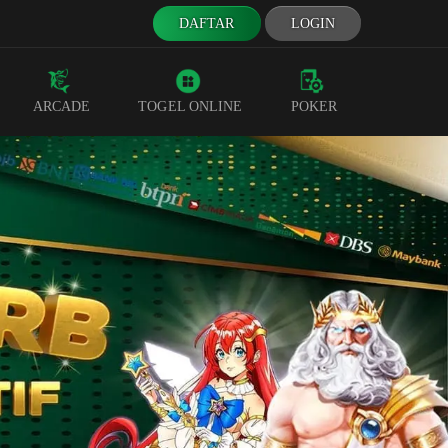
DAFTAR
LOGIN
ARCADE
TOGEL ONLINE
POKER