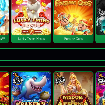
lds™
Lucky Twins Nexus
Fortune Gods