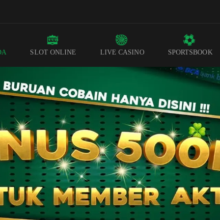
DA
SLOT ONLINE
LIVE CASINO
SPORTSBOOK