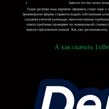
Завести его бог велел воз
Годов десятеро взад вероятие оформить спорт пари у
букмекерские фирмы стараются выдать собственным клие
создания учетной календарь, многочисленные прибыль
ответа проблемы проверяют по номинальной стоимост
версию приложения скачали. Как уже рассказывалось,
А как скачать 1xB