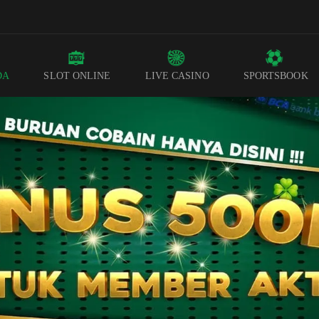
DA
SLOT ONLINE
LIVE CASINO
SPORTSBOOK