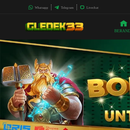
Whatsapp
Telegram
Livechat
BERAN