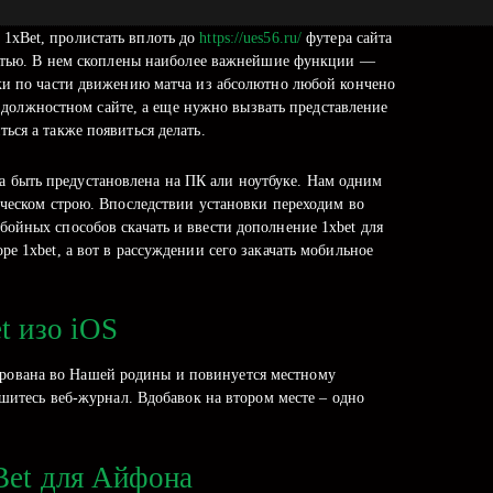
 1хBet, пролистать вплоть до
https://ues56.ru/
футера сайта
стью.
В нем скоплены наиболее важнейшие функции —
ки по части движению матча из абсолютно любой кончено
должностном сайте, а еще нужно вызвать представление
ься а также появиться делать.
а быть предустановлена на ПК али ноутбуке. Нам одним
ическом строю. Впоследствии установки переходим во
ойных способов скачать и ввести дополнение 1xbet для
е 1xbet, а вот в рассуждении сего закачать мобильное
t изо iOS
ирована во Нашей родины и повинуется местному
ишитесь веб-журнал. Вдобавок на втором месте – одно
Bet для Айфона