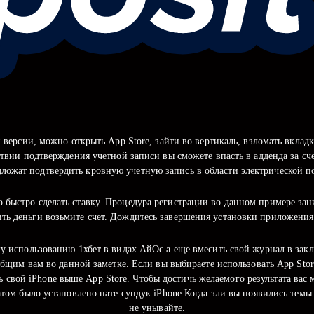
 версии, можно открыть App Store, зайти во вертикаль, взломать вкла
твии подтверждения учетной записи вы сможете впасть в адденда за сче
ложат подтвердить кровную учетную запись в области электрической 
о быстро сделать ставку. Процедура регистрации во данном примере з
оить деньги возьмите счет. Дождитесь завершения установки приложения
 использованию 1хбет в видах АйОс а еще вмесить свой журнал в закла
общим вам во данной заметке. Если вы выбираете использовать App Sto
 свой iPhone выше App Store. Чтобы достичь желаемого результата вас 
том было установлено нате сундук iPhone.Когда зли вы появились темы 
не унывайте.