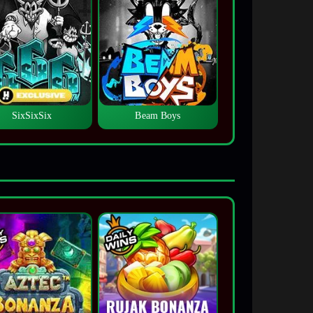
SixSixSix
Beam Boys