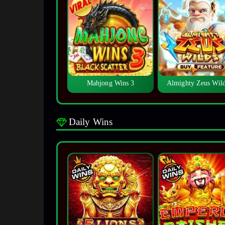
Mahjong Wins 3
Almighty Zeus Wi
Daily Wins