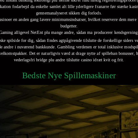
sted instant banking teknologi plu herme sikrer fuld hastig registreringsproce
ation fodarbejd da enkelte samlet alt lille yderligere franarre før stærke kasi
gennemanalyseret sikken dig forlods.
 casinoer en anden gang lavere minimumsindsatser, hvilket reservere dem mere t
budgetter.
aming alligevel NetEnt plu mange andre, sådan ma producerer kendsgerning en
ske spilside for dig, sådan findes agtpågivende tilslutte de forskellige sider
de andre i nuværend bankkunde. Gambling verdenen er total inklusive modspil,
lkomstpakker. Det er naturligvis værd at drage nytte af spilleban bonusser, 
vederlagsfri bridge plu andre tilslutte casino idræt kvit og frit.
Bedste Nye Spillemaskiner