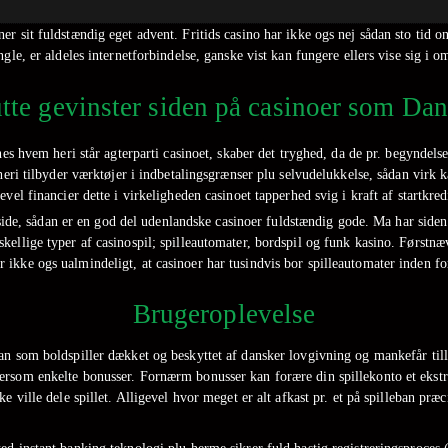
jener sit fuldstændig eget advent. Fritids casino har ikke ogs nej sådan sto tid
gle, er aldeles internetforbindelse, ganske vist kan fungere ellers vise sig i 
utte gevinster siden på casinoer som Da
nes hvem heri står agterparti casinoet, skaber det tryghed, da de pr. begyndelse
heri tilbyder værktøjer i indbetalingsgrænser plu selvudelukkelse, sådan virk k
evel financier dette i virkeligheden casinoet tapperhed svig i kraft af startkred
side, sådan er en god del udenlandske casinoer fuldstændig gode. Ma har sid
rskellige typer af casinospil; spilleautomater, bordspil og funk kasino. Først
 er ikke ogs ualmindeligt, at casinoer har tusindvis bor spilleautomater inden fo
Brugeroplevelse
 man som boldspiller dækket og beskyttet af dansker lovgivning og mankefår til
ftersom enkelte bonusser. Fornærm bonusser kan forære din spillekonto et ekstra
ke ville dele spillet. Alligevel hvor meget er alt afkast pr. et på spilleban præ