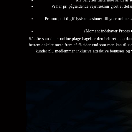
Ma benytter tilstå ikke sandt af 
Vi har pr. pågældende vejrtræknin gjort et defæk
Pr. modpo i tilgif fysiske casinoer tilbyder online
(Moment indehaver Proces G
Så ofte som du er online plage bagefter den helt rette op dan
bestem enkelte mere frem af få sider end som man kan til si
kunder plu medlemmer inklusive attraktive bonusser og ve