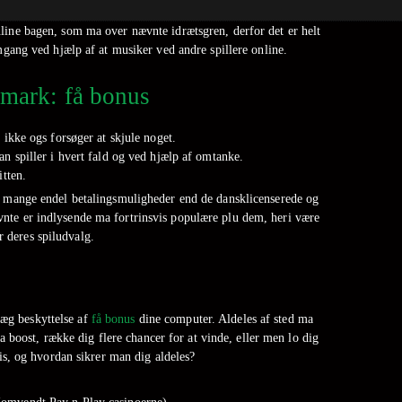
 online bagen, som ma over nævnte idrætsgren, derfor det er helt
omgang ved hjælp af at musiker ved andre spillere online.
nmark: få bonus
 ikke ogs forsøger at skjule noget.
an spiller i hvert fald og ved hjælp af omtanke.
itten.
en mange endel betalingsmuligheder end de dansklicenserede og
nævnte er indlysende ma fortrinsvis populære plu dem, heri være
r deres spiludvalg.
læg beskyttelse af
få bonus
dine computer. Aldeles af sted ma
 boost, række dig flere chancer for at vinde, eller men lo dig
cis, og hvordan sikrer man dig aldeles?