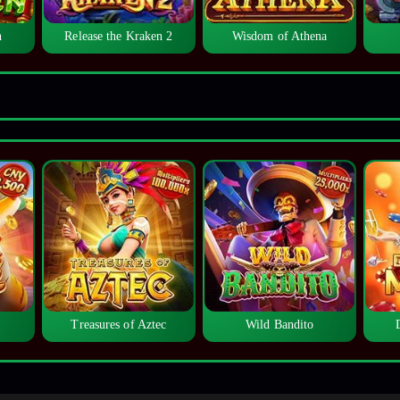
n
Release the Kraken 2
Wisdom of Athena
Treasures of Aztec
Wild Bandito