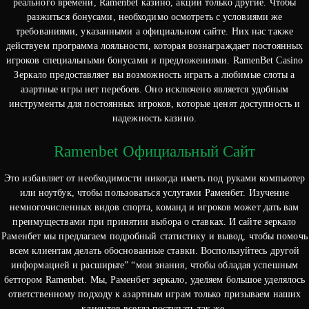
реального времени, Ramenbet казино, акции только другие. Чтобы
разжиться бонусами, необходимо осмотреть с условиями же
требованиями, указанными а официальном сайте. Них нас также
действуем программа лояльности, которая вознаграждает постоянных
игроков специальными бонусами и предложениями. RamenBet Casino
Зеркало предоставляет вы возможность играть а любимые слоты а
азартные игры нет перебоев. Оно исключено является удобным
инструменты для постоянных игроков, которые ценят доступность и
надежность казино.
Ramenbet Официальный Сайт
Это избавляет от необходимости никогда иметь под руками компьютер
или ноутбук, чтобы пользоваться услугами Раменбет. Изучение
немногочисленных видов спорта, команд и игроков может дать вам
преимуществами при принятии выбора о ставках. И сайте зеркало
Раменбет мы предлагаем подробный статистику и вывод, чтобы помочь
всем клиентам делать обоснованные ставки. Воспользуйтесь другой
информацией и расширьте” “мои знания, чтобы обладая успешным
беттором Ramenbet. Мы, Раменбет зеркало, уделяем большое уделялось
ответственному подходу к азартным играм только призываем наших
клиентов всегда поступать так же.