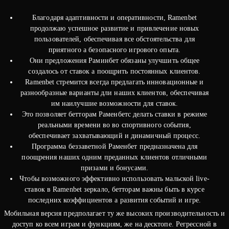
Благодаря адаптивности и оперативности, Ramenbet
продолжаю успешное развитие и привлечение новых
пользователей, обеспечивая все обстоятельства для
приятного а безопасного игрового опыта.
Они предложения Раминбет обязаны улучшить общее
создалось от ставок а поощрить постоянных клиентов.
Ramenbet стремится всегда предлагать инновационные и
разнообразные варианты дли наших клиентов, обеспечивая
им наилучшие возможности для ставок.
Это позволяет бетторам Раменбетc делать ставки в режиме
реальными времени во во спортивного события,
обеспечивает захватывающий и динамичный процесс.
Программа беззаветной Раменбет предназначена для
поощрения наших одним преданных клиентов отличными
призами и бонусами.
Чтобы возможного эффективно использовать мальской live-
ставок в Ramenbet зеркало, бетторам важны быть в курсе
последних коэффициентов а развития событий и игре.
Мобильная версия предполагает ту же высоких производительность и
доступ ко всем играм и функциям, же на десктопе. Регрессной в