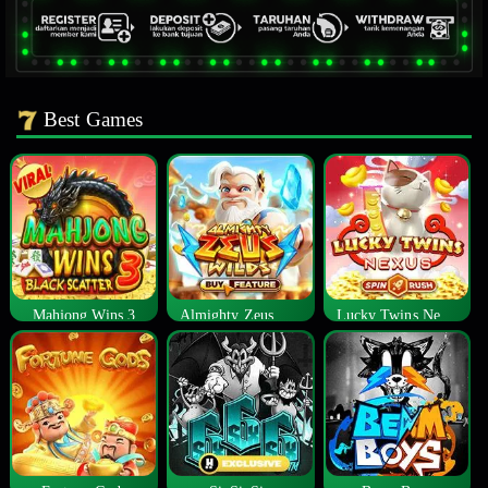
Best Games
Mahjong Wins 3
Almighty Zeus Wilds™
Lucky Twins Nexus