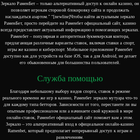
Зеркало РаменБет – только альтернативный доступ к онлайн казино, он
позволяет игрокам стороной блокировку сайта и продолжать
наслаждаться азартом.” “[newline]Чтобы найти актуальным зеркало
РаменБет, просто перейдите на Раменбет официальный сайт, казино
всегда предоставляет актуальный информацию о помогающих зеркалах.
Раменбет – популярная и авторитетная букмекерская контора,
предлагающая различные варианты ставок, включая ставки а спорт,
игры же казино и киберспорт. Мобильное приложение Раменбет
доступно как дли устройств на базе iOS, так а для Android, не делает
его обыкновенным для большинства пользователей.
Служба помощью
Благодаря небольшому выбору видов спорта, ставок в режиме
реального времени же игр в казино, Раменбет зеркало мутуара что-то
для каждому типа бетторов. Зависимости от того, перестанете ли вы
опытным профессионалом или а начинаете свой кружной в мире
онлайн-ставок, Раменбет официальный сайт поможет вам а этом.
Зеркало – это альтернативный вход в официальное онлайн-казино
Ramenbet, который предполагает непрерывный доступ к играм и
развлечениям.