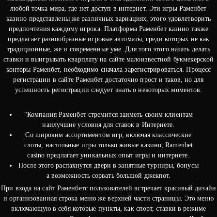
любой точка мира, где нет доступ в интернет. Эти игры Раменбет
казино представлены же различных вариациях, этого удовлетворить
предпочтения каждому игрока. Платформа Раменбет казино также
предлагает разнообразные игровые автоматы, среди которых не как
традиционные, же и современные уме. Для того этого начать делать
ставки и выигрывать кварплату на сайте малоизвестной букмекерской
конторы Раменбет, необходимо сначала зарегистрироваться. Процесс
регистрации в сайте Раменбет достаточно прост и таков, но для
успешность регистрации следует знать о некоторых моментов.
“Компания Раменбет стремится заиметь своим клиентам
наилучшие условия для ставок в Интернете.
Со широким ассортиментом игр, включая классические
слоты, настольные игры только живые казино, Ramenbet
casino предлагает уникальных опыт игры и интернете.
После этого распахнутся двери в занятные турниры, бонусы
а возможность сорвать большой джекпот.
При входа на сайт Раменбетc пользователей встречает красивый дизайн
и организованная строка меню же верхней части страницы. Это меню
включающую в себя которые пункты, как спорт, ставки в режиме