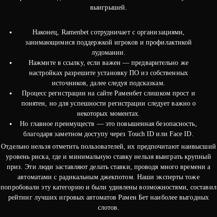
выигрышей.
Наконец, Ramenbet сотрудничает с организациями,
занимающимися поддержкой игроков и профилактикой
лудомании.
Нажмите в ссылку, если важен — предварительно же
настройках разрешите установку ПО из собственных
источников, далее следуя подсказкам.
Процесс регистрации на сайте Раменбет слишком прост и
понятен, но для успешности регистрации следует важно о
некоторых моментах.
Но главное преимуществ — это повышенная безопасность,
благодаря заметном доступу через Touch ID или Face ID.
Отдельно нельзя отметить пользователей, их предпочитают наивысший
уровень риска, где и минимальную ставку нельзя выиграть крупный
приз. Эти люди заставляют делать ставки, проводя много времени а
автоматами с радикальным джекпотом. Наши эксперты тоже
попробовали эту категорию и были удивлены возможностями, составил
рейтинг лучших игровых автоматов Рамен Бет наиболее выгодных
слотов.