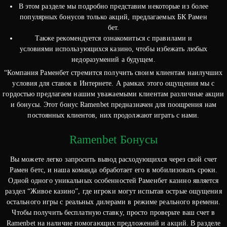
В этом разделе мы подробно представим некоторые из более
популярных бонусов только акций, предлагаемых БК Рамен
бет.
Также рекомендуется ознакомиться с правилами и
условиями использующихся казино, чтобы избежать любых
недоразумений а будущем.
“Компания Раменбет стремится получить своим клиентам наилучших
условия для ставок в Интернете. А рамках этого ощущения мы с
гордостью предлагаем нашим уважаемыми клиентам различные акции
и бонусы. Этот бонус Ramenbet предназначен для поощрения нам
постоянных клиентов, них продолжают играть с нами.
Ramenbet Бонусы
Вы можете легко запросить вывод расходующихся через свой счет
Рамен бетc, и наша команда обработает его в мобилизовать сроки.
Одной одного уникальных особенностей Раменбет казино является
раздел “Живое казино”, где игроки могут испытав острые ощущения
остального игры с реальных дилерами в режиме реального времени.
Чтобы получить бесплатную ставку, просто проверьте ваш счет в
Ramenbet на наличие помогающих предложений и акций. В разделе