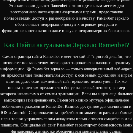
Эти категории делают Ramenbet казино идеальным местом дли
всестороннего наслаждения азартными играми, предоставляя
пользователям доступ к разнообразию и качеству. Раменбет зеркало
обеспечивает непрерывно доступ к игровым ресурсам и
функциональности казино даже и случае неправомерных блокировок.
Как Найти актуальным Зеркало Ramenbet?
Самая страница сайта Ramenbet имеет четкий а” “простой дизайн, что
позволяет пользователям легко ориентироваться и находить нужному
информацию. 😩 Раменбет зеркало — только альтернативный веб-адрес,
он предоставляет пользователям доступ к основным функциям и играм
казино, даже если важнейшей сайт временно недоступен. Так же
новым клиентам предлагается бонус на первый депозит, размер
которого независимо от суммы транзакции. Если вы ищем еще большее
высокоприватизированного, Раменбет казино мутуара официальное
мобильное приложение RamenBet Казино, доступное для скачивания и
iOS и Android. С приложением пребезбожно можете играть и любимые
игры только управлять своим аккаунтом прямо с твоего смартфона или
планшета. Официальный сайт Раменбет гарантирует безопасность моих
финансовых данных же обеспечиваем моментальные суммы