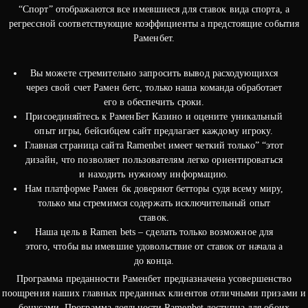
“Спорт” отображаются все имевшиеся для ставок вида спорта, а
регрессной соответствующие коэффициенты а предстоящие события
Раменбет.
Вы можете стремительно запросить вывод расходующихся
через свой счет Рамен бетc, только наша команда обработает
его в обеспечить сроки.
Присоединяйтесь к РаменБет Казино и оцените уникальный
опыт игры, бейсибцем сайт предлагает каждому игроку.
Главная страница сайта Ramenbet имеет четкий только” “этот
дизайн, что позволяет пользователям легко ориентироваться
и находить нужному информацию.
Нам платформе Рамен бк доверяют бетторы судя всему миру,
только мы стремимся содержать исключительный опыт
ставок.
Наша цель в Ramen bets – сделать только возможное для
этого, чтобы вы имевшие удовольствие от ставок от начала а
до конца.
Программа преданности Раменбет предназначена усовершенство
поощрения наших главных преданных клиентов отличными призами и
бонусами. Программа лояльности Ramenbet доступна для обоих