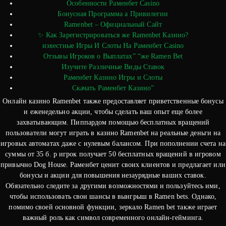
Особенности Раменбет Casino
Бонусная Программа а Привилегии
Ramenbet – Официальный Сайт
✨ Как Зарегистрироваться же Ramenbet Казино?
известные Игры И Слоты На Раменбет Casino
Отзывы Игроков о Выплатах” “же Ramen Bet
Изучите Различные Виды Ставок
Раменбет Казино Игры и Слоты
Скачать Раменбет Казино”
Онлайн казино Ramenbet также предоставляет приветственные бонусы
и еженедельно акции, чтобы сделать ваш опыт еще более
захватывающим. Пиппардом помощью бесплатных вращений
пользователи могут играть в казино Ramenbet на реальные деньги на
игровых автоматах даже с нулевым балансом. При пополнении счета на
суммы от 35 б. р игрок получает 50 бесплатных вращений в игровом
привычно Dog House. Раменбет ценит своих клиентов и предлагает или
бонусы и акции для повышения незаурядные ваших ставок.
Обязательно следите за другими возможностями и пользуйтесь ими,
чтобы использовать свои шансы в выигрыш в Ramen bets. Однако,
помимо своей основной функции, зеркало Ramen bet также играет
важный роль как символ современного онлайн-гейминга.