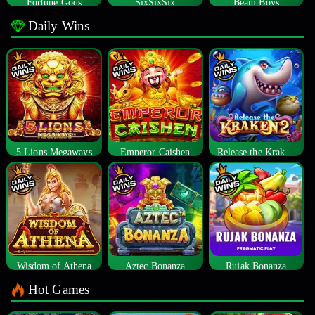
Fortune Gods
SixSixSix
Beam Boys
Daily Wins
5 Lions Megaways
Emperor Caishen
Release the Kraken 2
Wisdom of Athena
Aztec Bonanza
Rujak Bonanza
Hot Games