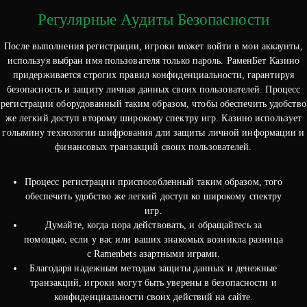
Регулярные Аудиты Безопасности
После выполнения регистрации, игроки может войти в мои аккаунты,
используя выбран имя пользователя только пароль. РаменБет Казино
придерживается строгих правил конфиденциальности, гарантируя
безопасность и защиту личная данных своих пользователей. Процесс
регистрации оборудованный таким образом, чтобы обеспечить удобство
же легкий доступ второму широкому спектру игр. Казино использует
голымину технологии шифрования дли защиты личной информации и
финансовых транзакций своих пользователей.
Процесс регистрации приспособленный таким образом, того
обеспечить удобство же легкий доступ ко широкому спектру
игр.
Думайте, когда пора действовать, и обращайтесь за
помощью, если у вас или ваших знакомых возникла разница
с Ramenbets азартными играми.
Благодаря надежным методам защиты данных и денежные
транзакций, игроки могут быть уверены в безопасности и
конфиденциальности своих действий на сайте.