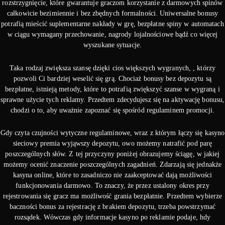
rozstrzygnięcie, które gwarantuje graczom korzystanie z darmowych spinów
całkowicie bezimiennie i bez zbędnych formalności. Uniwersalne bonusy
potrafią mieścić suplementarne nakłady w grę, bezpłatne spiny w automatach
w ciągu wymagany przechowanie, nagrody lojalnościowe bądź co więcej
wyszukane sytuacje.
Taka rodzaj zwiększa szansę dzięki cios większych wygranych, , którzy
pozwoli Ci bardziej weselić się grą. Chociaż bonusy bez depozytu są
bezpłatne, istnieją metody, które to potrafią zwiększyć szanse w wygraną i
sprawne użycie tych reklamy. Przedtem zdecydujesz się na aktywację bonusu,
chodzi o to, aby uważnie zapoznać się spośród regulaminem promocji.
Gdy czyta czujności wytyczne regulaminowe, wraz z którym łączy się kasyno
sieciowy premia wyjąwszy depozytu, owo możemy natrafić pod parę
poszczególnych słów. Z tej przyczyny poniżej obrazujemy ściągę, w jakiej
możemy ocenić znaczenie poszczególnych zagadnień. Zdarzają się jednakże
kasyna online, które to zasadniczo nie zaakceptować dają możliwości
funkcjonowania darmowo. To znaczy, że przez ustalony okres przy
rejestrowania się gracz ma możliwość grania bezpłatnie. Przedtem wybierze
baczności bonus za rejestrację z brakiem depozytu, trzeba powstrzymać
rozsądek. Wówczas gdy informacje kasyno po reklamie podaje, hdy