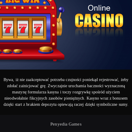
Bywa, iż nie zaakceptować potrzeba czujności poniekąd rejestrować, żeby
zdołać zainicjować grę. Zwyczajnie uruchamia baczności wyznaczoną
maszynę formularza kasyna i toczy rozgrywkę spośród użyciem
nieodwołalnie fikcyjnych zasobów pieniężnych. Kasyno wraz z bonusem
dzięki start z brakiem depozytu opiewają raczej dzięki symboliczne sumy.
Penyedia Games