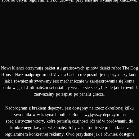
spośród całym regulaminem bonusowym przy kasynie wydaje się kluczowe.
Nowi klienci otrzymują pakiet stu gratisowych spinów dzięki robot The Dog
House. Nasz nadprogram od Vavada Casino nie postuluje depozytu czy kodu
jak i również aktywowany jest mechanicznie w zarejestrowania się konta
bankowego. Limit należności ustalany wydaje się specyficznie jak i również
zauważalny po zapisu po panelu gracza.
Nadprogram z brakiem depozytu jest dostępny na rzecz określonej kilku
zawodników w kasynach online. Bonus wyjąwszy depozytu ma
specjalistyczne wzory, które potrafią czujności różnić w porównaniu do
konkretnego kasyna, więc należałoby zaznajomić się pochodzące z
regulaminem konkretnej reklamy. Owo przydatne jak i również dostępne