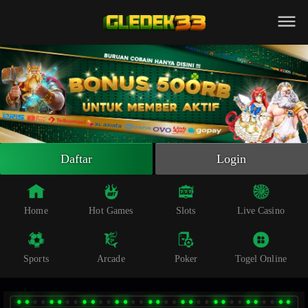
Beranda
Slot Online
Live Casino
Sportsbook
Arcade
Togel Online
Daftar
Login
Poker
Whatsapp
Home
Hot Games
Slots
Live Casino
Telegram
Sports
Arcade
Poker
Togel Online
Livechat