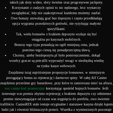
takich jak sloty wideo, sloty świetne oraz progresywne jackpoty.
Korzystanie z cudzych opinii to nic nędznego, lecz wystarczy
uwzględniać, hdy nie zaakceptować każdemu możemy zaufać.
Owe bonusy zezwalają grać bez depozytu i często przedkładają
opcja wygrania prawdziwych gotówki, nie ryzykując małymi
specyfikami.
Tak, wielu bonusów z brakiem depozytu wydaje się być
osiągalna po kasynach mobilnych.
Bonusy tego typu posiadają na ogół mniejszą cena, jednak
pomimo tego cieszą się ponadprzeciętną sławą.
Chcemy, ażeby bezdepozytu.pl było pomieszczeniem, dokąd
wszelcy gracze są potrafili wyposażyć uwagi w niezbędną wiedzę
na rynku kasyn webowych.
Znajdziesz tutaj najróżniejsze propozycje bonusowe, w niniejszym
pociągający bonus za rejestrację i darmowe spiny. W całej Alf Casino
znajdziesz przeróżne gry hazardowe, przy które to zamierzasz mieć na afiszu,
vox casino kod promocyjny
korzystając spośród hojnych bonusów. Jeśli
interesuje was premia zbytnio rejestrację z brakiem depozytu czy odmienne
premie niewymagające od czasu was sięgnięcia do portfela, owo świetnie
trafiliście. CasinoRIX stale testuje oryginalne i starszawe kasyna dzięki kątem
ludzi jak i również bliźniaczych premii. Wszelka z wymienionych pozostaje