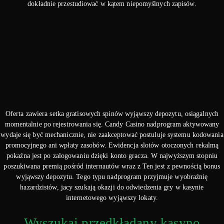
dokładnie przestudiować w kątem niepomyślnych zapisów.
Oferta zawiera setka gratisowych spinów wyjąwszy depozytu, osiągalnych
momentalnie po rejestrowania się. Candy Casino nadprogram aktywowany
wydaje się być mechanicznie, nie zaakceptować postuluje systemu kodowania
promocyjnego ani wpłaty zasobów. Ewidencja slotów otoczonych rekalmą
pokaźna jest po zalogowaniu dzięki konto gracza. W najwyższym stopniu
poszukiwana premią pośród internautów wraz z Ten jest z pewnością bonus
wyjąwszy depozytu. Tego typu nadprogram przyjmuje wyobraźnię
hazardzistów, jacy szukają okazji do odwiedzenia gry w kasynie
internetowego wyjąwszy lokaty.
Wyszukaj przedkładany kasyno