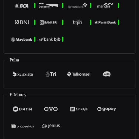
Pulsa
E-Money