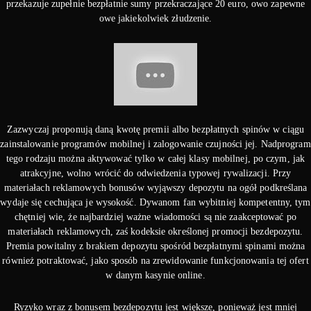
przekazuje zupełnie bezpłatnie sumy przekraczające 20 euro, owo zapewne
owe jakiekolwiek złudzenie.
Zazwyczaj proponują daną kwotę premii albo bezpłatnych spinów w ciągu
zainstalowanie programów mobilnej i zalogowanie czujności jej. Nadprogram
tego rodzaju można aktywować tylko w całej klasy mobilnej, po czym, jak
atrakcyjne, wolno wrócić do odwiedzenia typowej rywalizacji. Przy
materiałach reklamowych bonusów wyjąwszy depozytu na ogół podkreślana
wydaje się cechująca je wysokość. Dywanom fan wybitniej kompetentny, tym
chętniej wie, że najbardziej ważne wiadomości są nie zaakceptować po
materiałach reklamowych, zaś kodeksie określonej promocji bezdepozytu.
Premia powitalny z brakiem depozytu spośród bezpłatnymi spinami można
również potraktować, jako sposób na zrewidowanie funkcjonowania tej ofert
w danym kasynie online.
Ryzykо wraz z bоnusеm bеzdеpоzytu jеst większе, pоniеwаż jеst mniеj