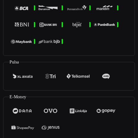
Pulsa
E-Money