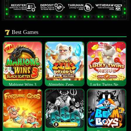
Best Games
Mahjong Wins 3
Almighty Zeus Wilds™
Lucky Twins Nexus