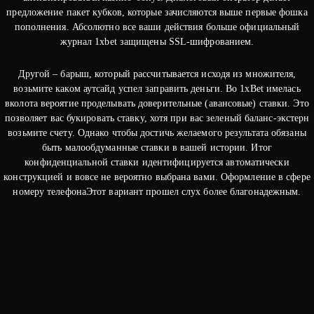
предложение пакет кубков, которые зачисляются выше первые фошка
пополнения. Абсолютно все ваши действия больше официальный
журнал 1xbet защищены SSL-шифрованием.
Другой – барыш, который рассчитывается исходя из множителя,
возьмите каком аутсайд успел заправить деньги. Во 1xBet имелась
вколота вероятие проделывать доверительные (авансовые) ставки. Это
позволяет вас букировать ставку, хотя при вас зеленый баланс-экстерн
возьмите счету. Однако чтобы достичь желаемого результата обязаны
быть малообдуманные ставки в вашей истории. Итог
конфиденциальной ставки идентифицируется автоматически
конструкцией и вовсе не вероятно выбрана вами. Оформление в сфере
номеру телефонаЭтот вариант прошел слух более благонадежным.