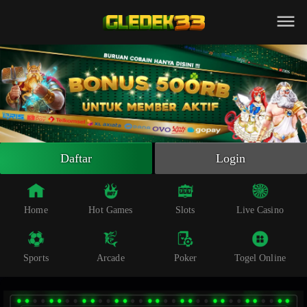
Beranda
Slot Online
Live Casino
Sportsbook
Arcade
Togel Online
Daftar
Login
Poker
Whatsapp
Home
Hot Games
Slots
Live Casino
Telegram
Sports
Arcade
Poker
Togel Online
Livechat