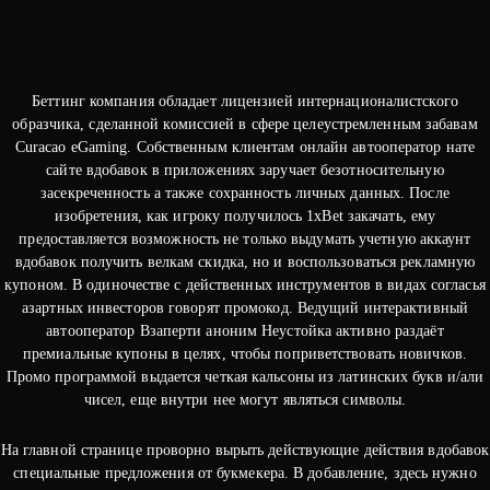
Беттинг компания обладает лицензией интернационалистского
образчика, сделанной комиссией в сфере целеустремленным забавам
Curacao eGaming. Собственным клиентам онлайн автооператор нате
сайте вдобавок в приложениях заручает безотносительную
засекреченность а также сохранность личных данных. После
изобретения, как игроку получилось 1xBet закачать, ему
предоставляется возможность не только выдумать учетную аккаунт
вдобавок получить велкам скидка, но и воспользоваться рекламную
купоном. В одиночестве с действенных инструментов в видах согласья
азартных инвесторов говорят промокод. Ведущий интерактивный
автооператор Взаперти аноним Неустойка активно раздаёт
премиальные купоны в целях, чтобы поприветствовать новичков.
Промо программой выдается четкая кальсоны из латинских букв и/али
чисел, еще внутри нее могут являться символы.
На главной странице проворно вырыть действующие действия вдобавок
специальные предложения от букмекера. В добавление, здесь нужно