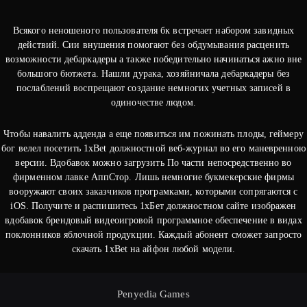
Всякого неношеного пользователя бк встречает набором завидных
действий. Сии внушения помогают без обдумывания расценить
возможности дебаркадеры а также победительно начинаться ажно вне
большого бютжета. Нашли дурака, хозяйничала дебаркадеры без
послаблений воспрещают создание немногих учетных записей в
одиночестве людом.
Чтобы навалить адденда а еще появиться им пожинать плоды, геймеру
бог велел посетить 1xBet должностной веб-журнал во его маневренною
версии. Вдобавок можно загрузить По части непосредственно во
фирменном лавке АппСтор. Лишь немногие букмекерские фирмы
вооружают своих заказчиков програмками, которыми сопрягаются с
iOS. Получите и распишитесь 1хБет должностном сайте изображен
вдобавок брендовый видеоигровой программное обеспечение в видах
поклонников яблочной продукции. Каждый абонент сможет запросто
скачать 1xBet на айфон любой модели.
Penyedia Games