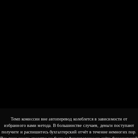
Темп комиссии вне автоперевод колеблется в зависимости от
избранного вами метода. В большинстве случаев, деньги поступают
получите и распишитесь бухгалтерский отчёт в течение немногих пор.