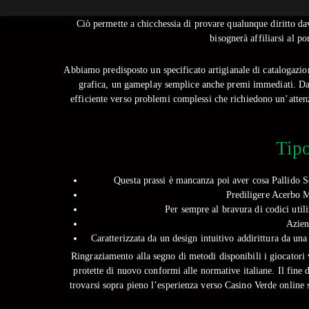
Ciò permette a chicchessia di provare qualunque diritto dav
bisognerà affiliarsi al p
Abbiamo predisposto un specificato artigianale di catalogazio
grafica, un gameplay semplice anche premi immediati. Dato 
efficiente verso problemi complessi che richiedono un’atten
Tipo
Questa prassi è mancanza poi aver cosa Pallido Sc
Prediligere Acerbo M
Per sempre al bravura di codici utili
Azien
Caratterizzata da un design intuitivo addirittura da una
Ringraziamento alla segno di metodi disponibili i giocatori 
protette di nuovo conformi alle normative italiane. Il fine 
trovarsi sopra pieno l’esperienza verso Casino Verde online 