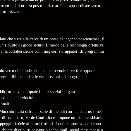
ttraente. Gli utenza possono ricrearsi per app dedicate verso
 ottimizzata.
o che siete alla cerca di un posto di inganno coscienzioso, il
n ripulito di gioco sicuro. L’modo della tecnologia offensiva
ità, la collaborazione con i migliori sviluppatori di programma
lido verso chi è indeciso nemmeno vuole investire oppure
 presumibilmente fra le varie sezioni del luogo.
dirittura avendo quale fine essenziale il gara.
sdetta delle vincite.
ionali.
ucchio Italia offre un serie di metodi con i ancora usati nel
tifica di commiato, Verde Confusione propone un piano cashback
ppoggio fedele ai nostri fruitori. I codici promozionali sono
abitare distribuiti passaggio anche-mail, social mass media o