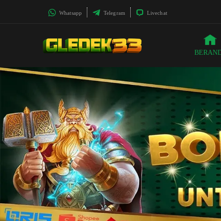
Whatsapp
Telegram
Livechat
BERAN