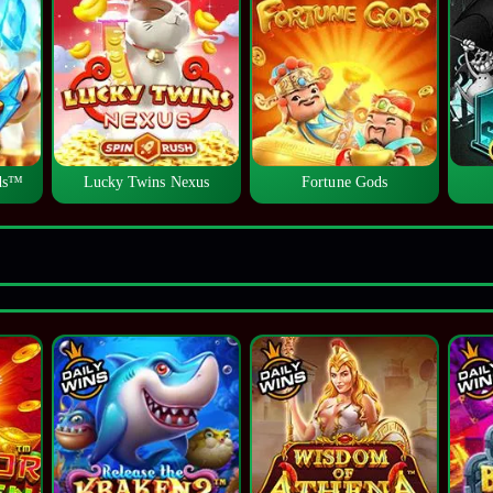
lds™
Lucky Twins Nexus
Fortune Gods