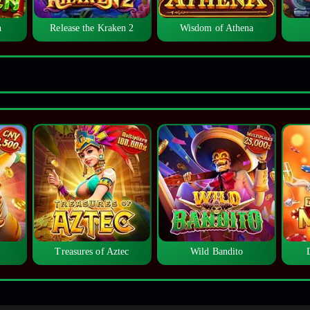
n
Release the Kraken 2
Wisdom of Athena
Treasures of Aztec
Wild Bandito