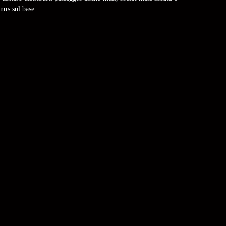
nus sul base.