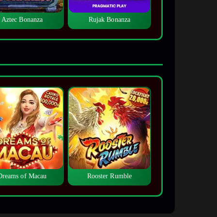
Aztec Bonanza
Rujak Bonanza
Dreams of Macau
Rooster Rumble