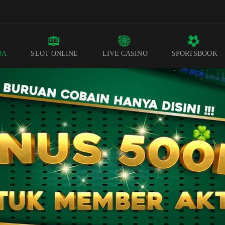
DA
SLOT ONLINE
LIVE CASINO
SPORTSBOOK