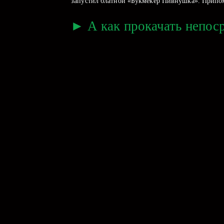
запустил блатной «Букмекер Пивнушка». Припомн
► А как прокачать непос