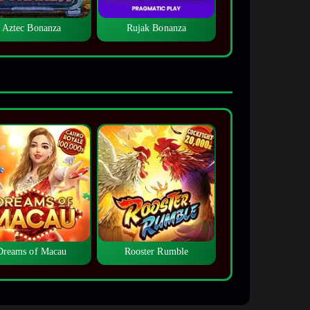
Aztec Bonanza
Rujak Bonanza
Dreams of Macau
Rooster Rumble