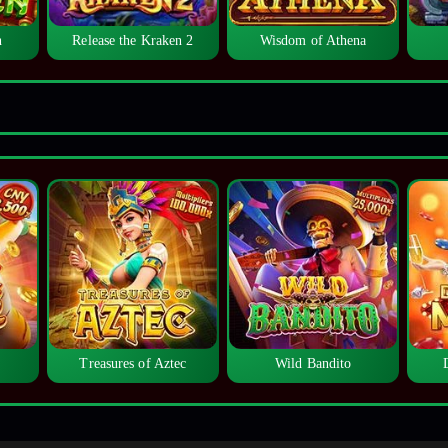
n
Release the Kraken 2
Wisdom of Athena
Treasures of Aztec
Wild Bandito