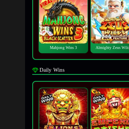
Mahjong Wins 3
Almighty Zeus Wi
Daily Wins