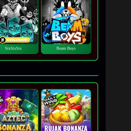
SixSixSix
Beam Boys