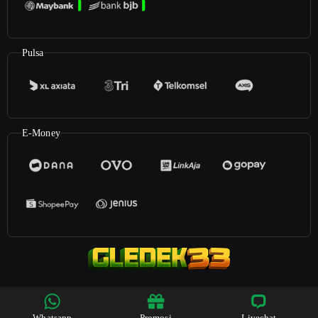
Pulsa
E-Money
©2024
Gledek33
. All rights reserved | 18+
Whatsapp
Promosi
Livechat