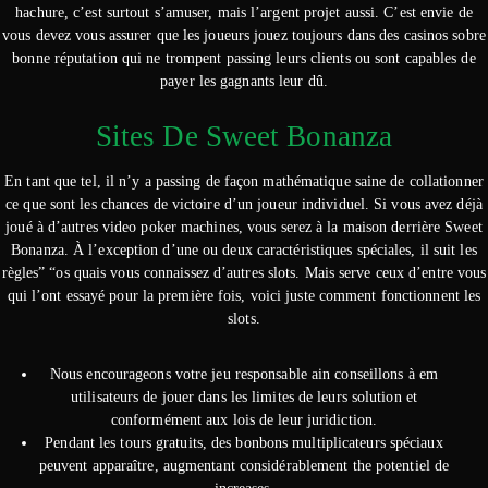
hachure, c’est surtout s’amuser, mais l’argent projet aussi. C’est envie de
vous devez vous assurer que les joueurs jouez toujours dans des casinos sobre
bonne réputation qui ne trompent passing leurs clients ou sont capables de
payer les gagnants leur dû.
Sites De Sweet Bonanza
En tant que tel, il n’y a passing de façon mathématique saine de collationner
ce que sont les chances de victoire d’un joueur individuel. Si vous avez déjà
joué à d’autres video poker machines, vous serez à la maison derrière Sweet
Bonanza. À l’exception d’une ou deux caractéristiques spéciales, il suit les
règles” “os quais vous connaissez d’autres slots. Mais serve ceux d’entre vous
qui l’ont essayé pour la première fois, voici juste comment fonctionnent les
slots.
Nous encourageons votre jeu responsable ain conseillons à em
utilisateurs de jouer dans les limites de leurs solution et
conformément aux lois de leur juridiction.
Pendant les tours gratuits, des bonbons multiplicateurs spéciaux
peuvent apparaître, augmentant considérablement the potentiel de