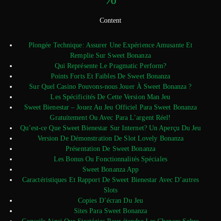
Content
Plongée Technique: Assurer Une Expérience Amusante Et
Remplie Sur Sweet Bonanza
Qui Représente Le Pragmatic Perform?
Points Forts Et Faibles De Sweet Bonanza
Sur Quel Casino Pouvons-nous Jouer À Sweet Bonanza ?
Les Spécificités De Cette Version Man Jeu
Sweet Bienestar – Jouez Au Jeu Officiel Para Sweet Bonanza
Gratuitement Ou Avec Para L’argent Réel!
Qu’est-ce Que Sweet Bienestar Sur Internet? Un Aperçu Du Jeu
Version De Démonstration De Slot Lovely Bonanza
Présentation De Sweet Bonanza
Les Bonus Ou Fonctionnalités Spéciales
Sweet Bonanza App
Caractéristiques Et Rapport De Sweet Bienestar Avec D’autres
Slots
Copies D’écran Du Jeu
Sites Para Sweet Bonanza