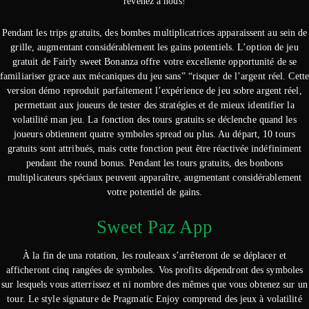
revenez à nous!
Pendant les trips gratuits, des bombes multiplicatrices apparaissent au sein de
grille, augmentant considérablement les gains potentiels. L’option de jeu
gratuit de Fairly sweet Bonanza offre votre excellente opportunité de se
familiariser grace aux mécaniques du jeu sans” “risquer de l’argent réel. Cette
version démo reproduit parfaitement l’expérience de jeu sobre argent réel,
permettant aux joueurs de tester des stratégies et de mieux identifier la
volatilité man jeu. La fonction des tours gratuits se déclenche quand les
joueurs obtiennent quatre symboles spread ou plus. Au départ, 10 tours
gratuits sont attribués, mais cette fonction peut être réactivée indéfiniment
pendant the round bonus. Pendant les tours gratuits, des bonbons
multiplicateurs spéciaux peuvent apparaître, augmentant considérablement
votre potentiel de gains.
Sweet Paz App
À la fin de una rotation, les rouleaux s’arrêteront de se déplacer et
afficheront cinq rangées de symboles. Vos profits dépendront des symboles
sur lesquels vous atterrissez et ni nombre des mêmes que vous obtenez sur un
tour. Le style signature de Pragmatic Enjoy comprend des jeux à volatilité