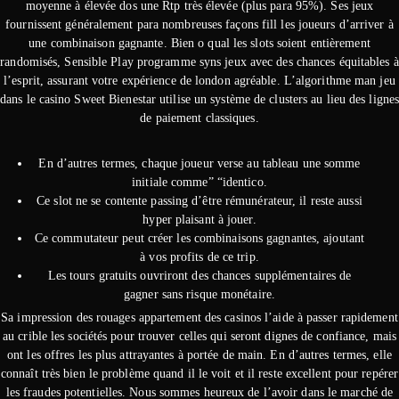
moyenne à élevée dos une Rtp très élevée (plus para 95%). Ses jeux
fournissent généralement para nombreuses façons fill les joueurs d’arriver à
une combinaison gagnante. Bien o qual les slots soient entièrement
randomisés, Sensible Play programme syns jeux avec des chances équitables à
l’esprit, assurant votre expérience de london agréable. L’algorithme man jeu
dans le casino Sweet Bienestar utilise un système de clusters au lieu des ligne
de paiement classiques.
En d’autres termes, chaque joueur verse au tableau une somme
initiale comme” “identico.
Ce slot ne se contente passing d’être rémunérateur, il reste aussi
hyper plaisant à jouer.
Ce commutateur peut créer les combinaisons gagnantes, ajoutant
à vos profits de ce trip.
Les tours gratuits ouvriront des chances supplémentaires de
gagner sans risque monétaire.
Sa impression des rouages appartement des casinos l’aide à passer rapidement
au crible les sociétés pour trouver celles qui seront dignes de confiance, mais
ont les offres les plus attrayantes à portée de main. En d’autres termes, elle
connaît très bien le problème quand il le voit et il reste excellent pour repérer
les fraudes potentielles. Nous sommes heureux de l’avoir dans le marché de