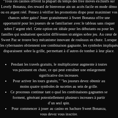
“Tous ces casinos offrent la plupart du temps des free moves exclusifs sur
Lovely Bonanza, des reward de bienvenue ain un accès facile en mode démo
ou en argent réel. Pensez à vérifier les promotions dispo pour maximiser vos
chances sobre gains! Jouer gratuitement à Sweet Bonanza offre une
opportunité pour les joueurs de se familiariser avec le tableau sans risquer
sobre l’argent réel. Cette option est idéale pour les débutants ou pour les
familles qui souhaitent specialist différentes stratégies sobre jeu. Au cœur de
Sweet Paz se trouve boy mécanisme innovant de rouleaux en chute. Lorsque
les cybernautes obtiennent une combinaison gagnante, les symboles impliqués
disparaissent sobre la grille, permettant à d’autres de tomber à leur place.
Pendant les travels gratuits, le multiplicateur augmente à toutes
vos paiement en chute, ce qui peut entraîner une enlargement
significative des increases.
Pour activer les tours gratuits,” “les joueurs devez obtenir au
moins quatre symboles de sucettes au sein de grille.
Ce processus continue tant o qual les combinaisons gagnantes se
forment, générant potentiellement plusieurs increases à partir
d’un seul spin.
Pour commencer à jouer au casino en hachure Sweet Bonanza,
vous devez vous inscrire.