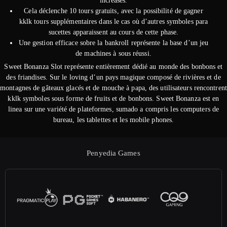
increases.
Cela déclenche 10 tours gratuits, avec la possibilité de gagner
kklk tours supplémentaires dans le cas où d’autres symboles para
sucettes apparaissent au cours de cette phase.
Une gestion efficace sobre la bankroll représente la base d’un jeu
de machines à sous réussi.
Sweet Bonanza Slot représente entièrement dédié au monde des bonbons et
des friandises. Sur le loving d’un pays magique composé de rivières et de
montagnes de gâteaux glacés et de mouche à papa, des utilisateurs rencontrent
kklk symboles sous forme de fruits et de bonbons. Sweet Bonanza est en
linea sur une variété de plateformes, sumado a compris les computers de
bureau, les tablettes et les mobile phones.
Penyedia Games