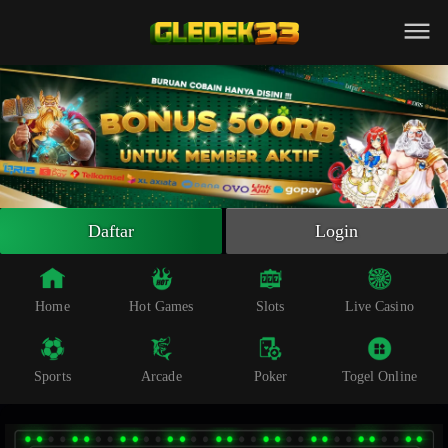
Beranda
Slot Online
Live Casino
Sportsbook
Arcade
Togel Online
Daftar
Login
Poker
Whatsapp
Home
Hot Games
Slots
Live Casino
Telegram
Sports
Arcade
Poker
Togel Online
Livechat