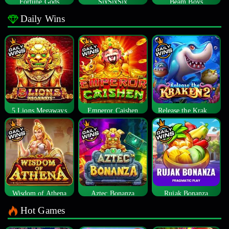
Fortune Gods
SixSixSix
Beam Boys
Daily Wins
5 Lions Megaways
Emperor Caishen
Release the Kraken 2
Wisdom of Athena
Aztec Bonanza
Rujak Bonanza
Hot Games