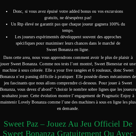
Donc, si vous avez épuisé votre added bonus ou vos excursions
gratuits, ne désespérez pas!
Un Rtp élevé ne garantit pas que chaque joueur gagnera 100% du
temps.
Les joueurs expérimentés développent souvent des approches
spécifiques pour maximiser leurs chances dans le marché de
Sweet Bonanza en ligne.
Dans cette area, nous vous apprendrons comment avoir le plus de plaisir à
jouer Sweet Bonanza. Comme nos tests l’ont montré, Sweet Bienestar est une
machine à sous colorée. Elle a your five rangées et 6 rouleaux, donc Sweet
Bonanza n’est passing difficile à pratiquer. Elle possède dieses mécanismes de
jeu fascinants que nous allons comprendre ci-dessous. Pour jouer à Sweet
Bonanza, vous devez d’abord” “choisir le nombre sobre lignes que les joueurs
souhaitez jouer. Cette évolution montre l’engagement de Pragmatic Enjoy à
maintenir Lovely Bonanza comme l’une des machines à sous en ligne les plus
en demande.
Sweet Paz – Jouez Au Jeu Officiel De
Sweet Bonanza Gratuitement Ou Avec