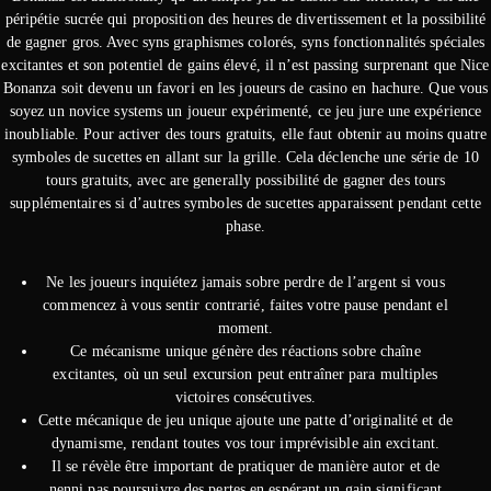
péripétie sucrée qui proposition des heures de divertissement et la possibilité
de gagner gros. Avec syns graphismes colorés, syns fonctionnalités spéciales
excitantes et son potentiel de gains élevé, il n’est passing surprenant que Nice
Bonanza soit devenu un favori en les joueurs de casino en hachure. Que vous
soyez un novice systems un joueur expérimenté, ce jeu jure une expérience
inoubliable. Pour activer des tours gratuits, elle faut obtenir au moins quatre
symboles de sucettes en allant sur la grille. Cela déclenche une série de 10
tours gratuits, avec are generally possibilité de gagner des tours
supplémentaires si d’autres symboles de sucettes apparaissent pendant cette
phase.
Ne les joueurs inquiétez jamais sobre perdre de l’argent si vous
commencez à vous sentir contrarié, faites votre pause pendant el
moment.
Ce mécanisme unique génère des réactions sobre chaîne
excitantes, où un seul excursion peut entraîner para multiples
victoires consécutives.
Cette mécanique de jeu unique ajoute une patte d’originalité et de
dynamisme, rendant toutes vos tour imprévisible ain excitant.
Il se révèle être important de pratiquer de manière autor et de
nenni pas poursuivre des pertes en espérant un gain significant