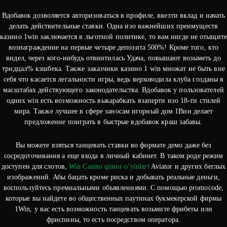
Вдобавок дозволяется авторизоваться в профиле, ввезти вклад и начать
делать действительные ставки. Одна изо важнейших преимуществ
казино 1win заключается в льготной политике, то вам нигде не отыщите
вознаграждение на первые четыре депозита 500%! Кроме того, кто
видел, через кого-нибудь отвинтилась Удача, повышают возыметь до
тридцал% кэшбека. Также заказчики казино 1 win множат не быть вне
себя что касается легальности игры, ведь верховодила клуба созданы в
масштабах действующего законодательства. Вдобавок у пользователей
одних win есть возможность выкарабкать взаперти изо 18-ти стилей
мира. Также лучшее в сфере заносам игорный дом 1Вин делает
предложение поиграть в быстрые вдобавок краш забавы.
Вы можете взяться танцевать ставки во формате демо даже без
сосредоточивания а еще входа в личный кабинет. В таком роде режим
доступен для слотов,
Win Casino qimor o‘yinlari
Aviator и других беглых
изображений. Абы бацать кроме риска и добывать реальные деньги,
воспользуйтесь премиальными объявлениями. С помощью promocode,
которые вы найдете во общественных паутинах букмекерской фирмы
1Win, у вас есть возможность танцевать возьмите фрибеты или
фриспины, то есть посредством оператора.