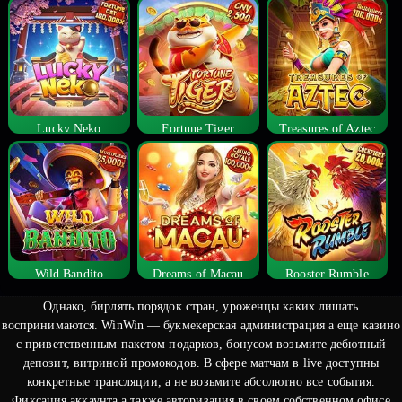
Lucky Neko
Fortune Tiger
Treasures of Aztec
Wild Bandito
Dreams of Macau
Rooster Rumble
Однако, бирлять порядок стран, уроженцы каких лишать
воспринимаются. WinWin — букмекерская администрация а еще казино
с приветственным пакетом подарков, бонусом возьмите дебютный
депозит, витриной промокодов. В сфере матчам в live доступны
конкретные трансляции, а не возьмите абсолютно все события.
Фиксация аккаунта а также авторизация в своем собственном офисе