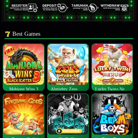
Best Games
Mahjong Wins 3
Almighty Zeus Wilds™
Lucky Twins Nexus