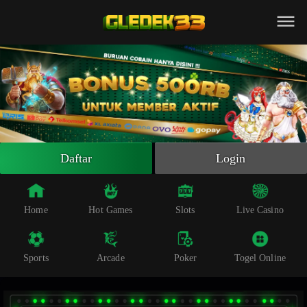
Beranda
Slot Online
Live Casino
Sportsbook
Arcade
Togel Online
Daftar
Login
Poker
Whatsapp
Home
Hot Games
Slots
Live Casino
Telegram
Sports
Arcade
Poker
Togel Online
Livechat