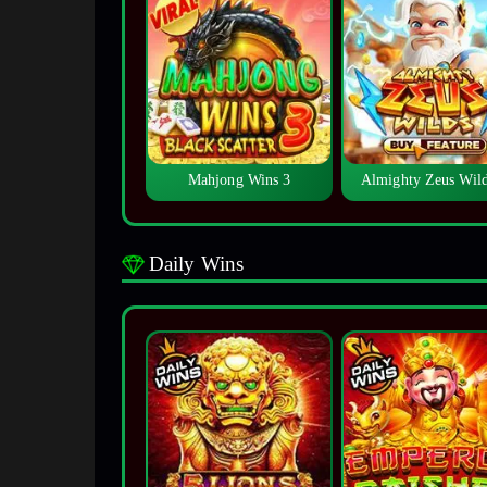
Mahjong Wins 3
Almighty Zeus Wi
Daily Wins