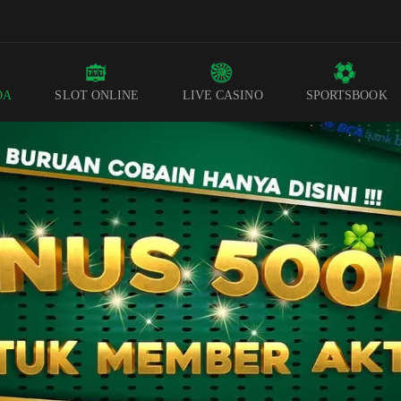
DA
SLOT ONLINE
LIVE CASINO
SPORTSBOOK