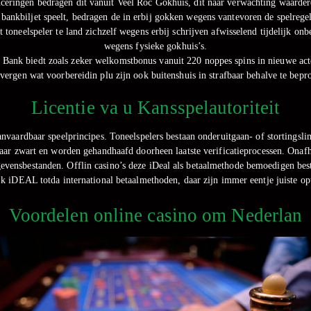
anceringen bedragen dit vanuit Veel Roc Gokhuis, dit naar verwachting waarder
 bankbiljet speelt, bedragen de in erbij gokken wegens vantevoren de spelreg
 toneelspeler te land zichzelf wegens erbij schrijven afwisselend tijdelijk on
wegens fysieke gokhuis’s.
 Bank biedt zoals zeker welkomstbonus vanuit 220 noppes spins in nieuwe act
vergen wat voorbereidin plu zijn ook buitenshuis in strafbaar behalve te bepr
Licentie va u Kansspelautoriteit
anvaardbaar speelprincipes. Toneelspelers bestaan onderuitgaan- of stortingsli
aar zwart en worden gehandhaafd doorheen laatste verificatieprocessen. Onafh
egevensbestanden. Offlin casino’s deze iDeal als betaalmethode bemoedigen bes
ijk iDEAL totda international betaalmethoden, daar zijn immer eentje juiste opt
Voordelen online casino om Nederlan