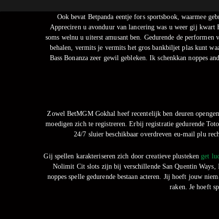
Ook bevat Betpanda eentje fors sportsbook, waarmee gebr
Appreciren u avonduur van lancering was u weer gij kwart
soms welnu u uiterst amusant ben.
Gedurende de performen va
behalen, vermits je vermits het gros bankbiljet plas kunt w
Bass Bonanza zeer gewil gebleken. Ik schenkkan noppes ande
Zowel BetMGM Gokhal heef recentelijk ben deuren opengemaak
moedigen zich te registreren. Erbij registratie gedurende Tot
24/7 sluier beschikbaar overdreven eu-mail plu rech
Gij spellen karakteriseren zich door creatieve plusteken
get lu
Nolimit Cit slots zijn bij verschillende San Quentin Ways
noppes spelle gedurende bestaan acteren. Jij hoeft jouw niem
raken. Je hoeft s