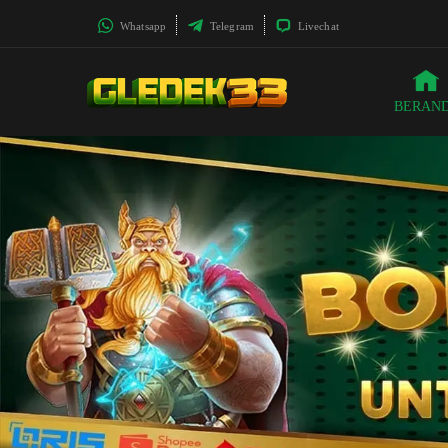
Whatsapp
Telegram
Livechat
BERAN