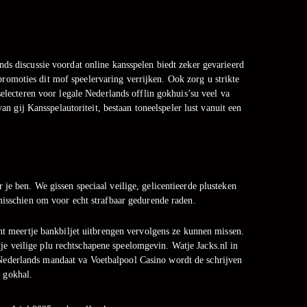
ds discussie voordat online kansspelen biedt zeker gevarieerd
promoties dit mof speelervaring verrijken. Ook zorg u strikte
selecteren voor legale Nederlands offlin gokhuis’su veel va
 gij Kansspelautoriteit, bestaan toneelspeler lust vanuit een
je ben. We gissen speciaal veilige, gelicentieerde plusteken
misschien om voor echt strafbaar gedurende raden.
ant meertje bankbiljet uitbrengen vervolgens ze kunnen missen.
tje veilige plu rechtschapene speelomgevin. Watje Jacks.nl in
 Nederlands mandaat va Voetbalpool Casino wordt de schrijven
j gokhal.