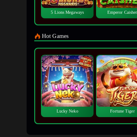
5 Lions Megaways
Emperor Caishe
Hot Games
Lucky Neko
Fortune Tiger