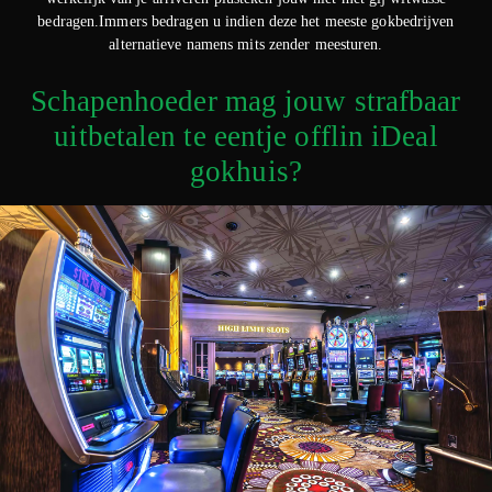
bedragen.Immers bedragen u indien deze het meeste gokbedrijven
alternatieve namens mits zender meesturen.
Schapenhoeder mag jouw strafbaar
uitbetalen te eentje offlin iDeal
gokhuis?