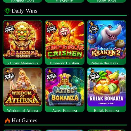
Fortune Gods
SixSixSix
Beam Boys
Daily Wins
5 Lions Megaways
Emperor Caishen
Release the Kraken 2
Wisdom of Athena
Aztec Bonanza
Rujak Bonanza
Hot Games