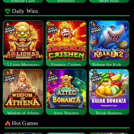
Fortune Gods
SixSixSix
Beam Boys
Daily Wins
5 Lions Megaways
Emperor Caishen
Release the Kraken 2
Wisdom of Athena
Aztec Bonanza
Rujak Bonanza
Hot Games