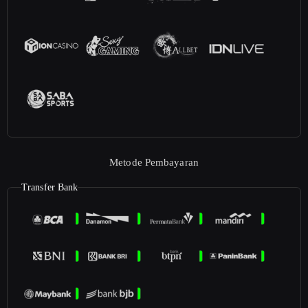
Metode Pembayaran
Transfer Bank