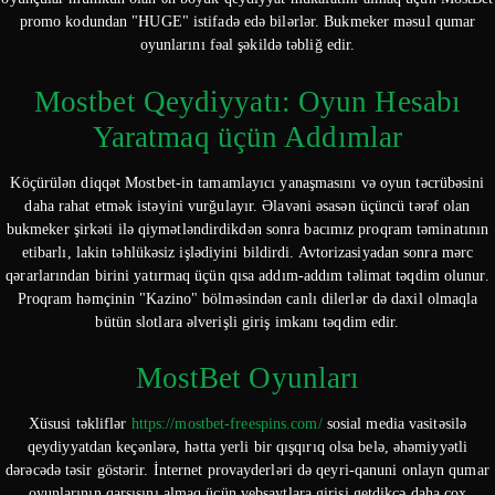
promo kodundan "HUGE" istifadə edə bilərlər.
Bukmeker məsul qumar
oyunlarını fəal şəkildə təbliğ edir.
Mostbet Qeydiyyatı: Oyun Hesabı
Yaratmaq üçün Addımlar
Köçürülən diqqət Mostbet-in tamamlayıcı yanaşmasını və oyun təcrübəsini
daha rahat etmək istəyini vurğulayır. Əlavəni əsasən üçüncü tərəf olan
bukmeker şirkəti ilə qiymətləndirdikdən sonra bacımız proqram təminatının
etibarlı, lakin təhlükəsiz işlədiyini bildirdi. Avtorizasiyadan sonra mərc
qərarlarından birini yatırmaq üçün qısa addım-addım təlimat təqdim olunur.
Proqram həmçinin "Kazino" bölməsindən canlı dilerlər də daxil olmaqla
bütün slotlara əlverişli giriş imkanı təqdim edir.
MostBet Oyunları
Xüsusi təkliflər
https://mostbet-freespins.com/
sosial media vasitəsilə
qeydiyyatdan keçənlərə, hətta yerli bir qışqırıq olsa belə, əhəmiyyətli
dərəcədə təsir göstərir. İnternet provayderləri də qeyri-qanuni onlayn qumar
oyunlarının qarşısını almaq üçün vebsaytlara girişi getdikcə daha çox