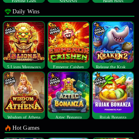
Fortune Gods
SixSixSix
Beam Boys
Daily Wins
5 Lions Megaways
Emperor Caishen
Release the Kraken 2
Wisdom of Athena
Aztec Bonanza
Rujak Bonanza
Hot Games