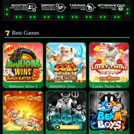
Best Games
Mahjong Wins 3
Almighty Zeus Wilds™
Lucky Twins Nexus