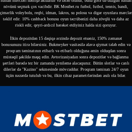
İdman mərcləri həmişə aktualdır və tələb olunur, buna görə də düzgün idman
növünü seçmək çox vacibdir. BK Mostbet.ru futbol, ​​futbol, ​​tennis, bandi,
çimərlik voleybolu, reqbi, idman, lakros, su polosu və digər oyunlara mərclər
təklif edir. 10% cashback bonusu oyun təcrübənizi daha zövqlü və daha az
riskli edir, qeyri-ardıcıl hərəkət etdiyiniz halda sizi qoruyur.
İlkin depozitdən 15 dəqiqə ərzində depozit etsəniz, 150% zəmanət
bonusunuzu itirə bilərsiniz. Bukmeyker vasitəsilə əlavə qiymət tələb edin və
proqram təminatının etibarlı və etibarlı olduğuna əmin olduqdan sonra
müstəqil şəkildə məşq edin. Avtorizasiyadan sonra depozitlər və bağlanma
şərtləri barədə tez bir zamanda yeniləmə alacaqsınız. Bütün slotlar və canlı
dilerlər də "Kazino" sekmesinde mövcuddur. Proqram təminatı 24/7 oyun
üçün nəzərdə tutulub və bu, ilkin cihaz parametrlərindən asılı ola bilər.