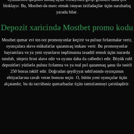
bloklayır. Bu, Mostbet-də mərc etmək istəyən istifadəçilər üçün narahatlıq
yarada bilər.
Depozit xaricində Mostbet promo kodu
Mostbet qumar evi tez-tez promosyonlar keçirir və pulsuz fırlanmalar verir,
oyunçulara əlavə mükafatlar qazanmaq imkanı verir. Bu promosyonlar
bayramlara və ya yeni oyunların təqdimatına təsadüf etmək üçün nəzərdə
tutulub, sürpriz hissi əlavə edir və oyunu daha da cəlbedici edir. Böyük rubl
depozitləri yüzlərlə pulsuz fırlanma və ya real pul qazanmaq şansı ilə təsirli
250 bonus təklif edir. Doğrudan qeydiyyat səhifəsində oyunçunun
ehtiyaclarına cavab verən bonusu seçin. O, bütün yeni oyunçular üçün
əlçatandır, bu da təcrübəsiz qumarbazlar üçün təmizlənməyi çətinləşdirir.