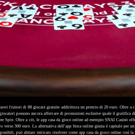
ovi fruitori di 88 giocate gratuite addirittura un premio di 20 euro. Oltre a 
giocatori possono ancora afferrare di promozioni esclusive quale il gratifica d
 Spin. Oltre a ciò, le app casa da gioco online ad esempio SNAI Casinò offron
 verso 300 euro. La alternativa dell’app bisca online giusta è capitale per u
ponibili, può abitare intricato risolvere come app casa da gioco online così la 