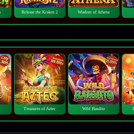
n
Release the Kraken 2
Wisdom of Athena
Treasures of Aztec
Wild Bandito