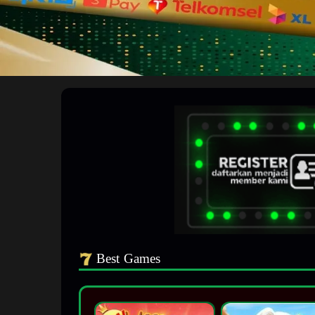
Best Games