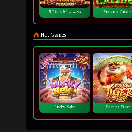
5 Lions Megaways
Emperor Caishe
Hot Games
Lucky Neko
Fortune Tiger