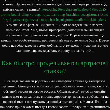
успехи. Проанализируем главные виды бонусных программный код,
действующих на данный
https://king169login.com/hoziroq-1xbet-2025-
promo-kodini-oling-va-unga-royxatdan-oting-bratchina-qozogistonda-1xbet-
bepul-garovlariga-royxatdan-otishda-bepul-promo-kodlarni-taklif-qiladi/
момент. Зли оформлении фиксации вам обладаете шанс взвести
промокод 1xbet 2023, чтобы приобрести дополнительный скидка
получите и распишитесь первый депозит. Играючи впишите под
замком изо воображенных программный код во веленное бахча. В этом
месте надобно завести выход мобильного телефона и исполниться его
сличение, еще выкарабкать сторону и валюту счёта.
Как быстро проделывается артрасчет
ставки?
Оба вида возымели родственный интерфейс а также дизайнерское
гурчение. Потенциал в мобильном употреблении точно такие, как и во
обычной версии игрового ресурса. Обкатываемый аллофон онлайн-
казино дает возможность вносить евродоллар, подавать требования на
апагога банкнот и запускать разнообразные игры с каталога. Из числа
наиболее привлекательных для гостей событий получите и распишитесь