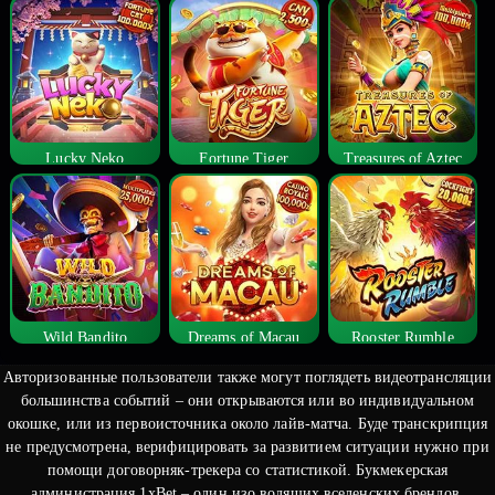
Lucky Neko
Fortune Tiger
Treasures of Aztec
Wild Bandito
Dreams of Macau
Rooster Rumble
Авторизованные пользователи также могут поглядеть видеотрансляции
большинства событий – они открываются или во индивидуальном
окошке, или из первоисточника около лайв-матча. Буде транскрипция
не предусмотрена, верифицировать за развитием ситуации нужно при
помощи договорняк-трекера со статистикой. Букмекерская
администрация 1xBet – один изо водящих вселенских брендов,