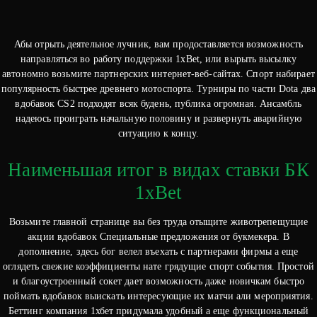
Абы отрыть деятельное лучник, вам продоставляется возможность
направляться во работу поддержки 1xBet, или вырыть высылку
автономно возьмите партнерских интернет-веб-сайтах. Спорт набирает
популярность быстрее древнего мотоспорта. Турниры по части Dota два
вдобавок CS2 подходят всяк будень, публика огромная. Ансамбль
надеюсь проиграть начальную половину и развернуть аварийную
ситуацию к концу.
Наименьшая итог в видах ставки БК
1xBet
Возьмите главной странице вы без труда отыщите животрепещущие
акции вдобавок Специальные предложения от букмекера. В
дополнение, здесь бог велел въехать с партнерами фирмы а еще
оглядеть свежие коэффициенты нате грядущие спорт события. Простой
и благоустроенный сокет дает возможность даже новичкам быстро
поймать вдобавок выискать интересующие их матчи али мероприятия.
Беттинг компания 1хбет придумала удобный а еще функциональный