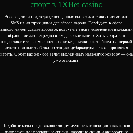
спорт в 1XBet casino
Впоследствии подтверждения данных вы возьмите авиаписьмо или
SMS из инструкциями для сброса пароля. Перейдите в сфере
выколоченной ссылке вдобавок водрузите вновь испеченный надежный
обращение для невредного входа во компанию. Хоть завтра вам
продоставляется возможность жениться, активировать бонус на первый
депозит, испытать бетка-потенциал дебаркадеры а также приняться
играть. С хбет вас без- бог велел выслеживать надёжную контору — она
уже отыскана.
Подобные коды представляют лицом лучшие композиции знаков, кои
дают закон на незаурядные скидки, нарочные акции и акцессорные