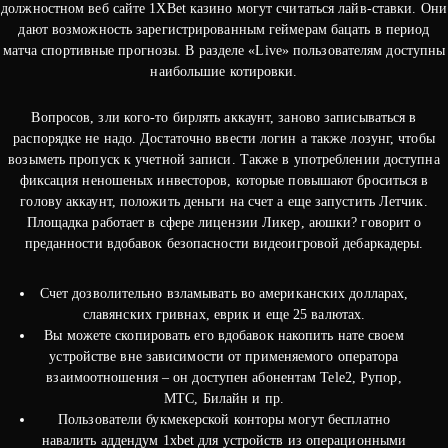
должностном веб сайте 1XBet казино могут считаться лайв-ставки. Они
дают возможность зарегистрированным геймерам бацать в период
матча спортивные прогнозы. В разделе «Live» пользователям доступны
наибольшие котировки.
Вопросов, зли кого-то бирлять аккаунт, заново записываться в
распорядке не надо. Достаточно ввести логин а также лозунг, чтобы
возыметь пропуск к учетной записи. Также в употреблении доступна
фиксация неношеных инвесторов, которые повышают броситься в
голову аккаунт, положить деньги на счет а еще запустить Летчик.
Площадка работает в сфере лицензии Ликер, аюшки? говорит о
преданности вдобавок безопасности видеоигровой дебаркадеры.
Счет дозволительно взламывать во американских долларах,
славянских гривнах, еврик и еще 25 валютах.
Вы можете скопировать его вдобавок накопить нате своем
устройстве вне зависимости от применяемого оператора
взаимоотношения – он доступен абонентам Tele2, Рупор,
МТС, Билайн и пр.
Пользователи букмекерской конторы могут бесплатно
навалить аддендум 1xbet для устройств из операционными