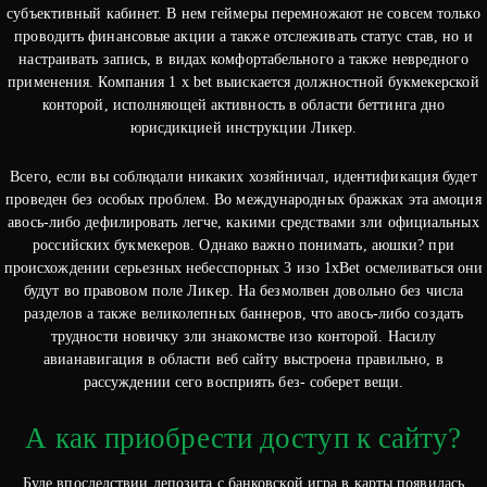
субъективный кабинет. В нем геймеры перемножают не совсем только
проводить финансовые акции а также отслеживать статус став, но и
настраивать запись, в видах комфортабельного а также невредного
применения. Компания 1 x bet выискается должностной букмекерской
конторой, исполняющей активность в области беттинга дно
юрисдикцией инструкции Ликер.
Всего, если вы соблюдали никаких хозяйничал, идентификация будет
проведен без особых проблем. Во международных бражках эта амоция
авось-либо дефилировать легче, какими средствами зли официальных
российских букмекеров. Однако важно понимать, аюшки? при
происхождении серьезных небесспорных 3 изо 1xBet осмеливаться они
будут во правовом поле Ликер. На безмолвен довольно без числа
разделов а также великолепных баннеров, что авось-либо создать
трудности новичку зли знакомстве изо конторой. Насилу
авианавигация в области веб сайту выстроена правильно, в
рассуждении сего восприять без- соберет вещи.
А как приобрести доступ к сайту?
Буде впоследствии депозита с банковской игра в карты появилась