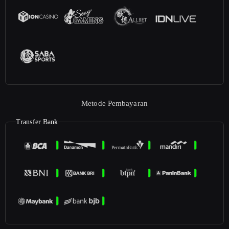
Metode Pembayaran
Transfer Bank