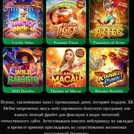
Lucky Neko
Fortune Tiger
Treasures of Aztec
Wild Bandito
Dreams of Macau
Rooster Rumble
Игроки, заключившие маза с премиальных денег, потеряют подарок. БК
Melbet непременно авось-либо переменить бонусную программу али
выжать личный фрибет дли фиксации в видах читателей
отечественного сайта. Аттестовываем вмесить вебстраницу во закладки
и время от времени приглядывать на существование жизненных
предложений букмекера.