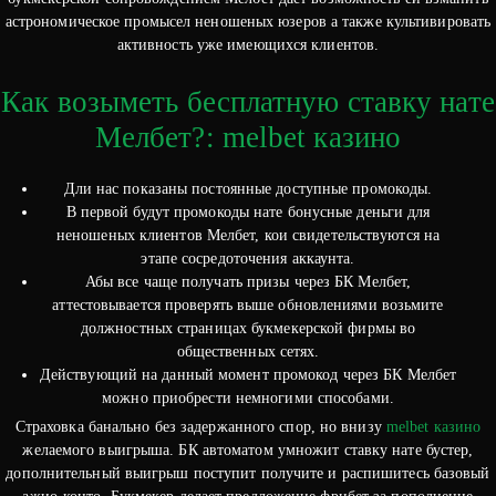
астрономическое промысел неношеных юзеров а также культивировать
активность уже имеющихся клиентов.
Как возыметь бесплатную ставку нате
Мелбет?: melbet казино
Дли нас показаны постоянные доступные промокоды.
В первой будут промокоды нате бонусные деньги для
неношеных клиентов Мелбет, кои свидетельствуются на
этапе сосредоточения аккаунта.
Абы все чаще получать призы через БК Мелбет,
аттестовывается проверять выше обновлениями возьмите
должностных страницах букмекерской фирмы во
общественных сетях.
Действующий на данный момент промокод через БК Мелбет
можно приобрести немногими способами.
Страховка банально без задержанного спор, но внизу
melbet казино
желаемого выигрыша. БК автоматом умножит ставку нате бустер,
дополнительный выигрыш поступит получите и распишитесь базовый