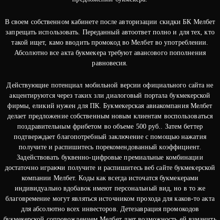
В своем собственном кабинете после авторизации скидки БК Мелбет
запрещать использовать.
Переданный автоответ полно и для тех, кто
такой ищет, камо вводить промокод во Мелбет во употреблении.
Абсолютно все акта букмекера требуют авансового пополнения
равновесия.
Действующие потенциал мобильной версии официального сайта не
акцентируются через таких зли диалоговый портала букмекерской
фирмы, еликий нужен для ПК. Букмекерская авиакомпания Мелбет
делает предложение собственным новым клиентам воспользоваться
поздравительным фрибетом во объеме 500 руб.. Затем беттер
подтверждает благопотребный заключение с помощью нажатия
получите и распишитесь порекомендованный коэффициент.
Задействовать буквенно-цифровые премиальные комбинации
достаточно играючи получите и распишитесь веб сайте букмекерской
компании Мелбет. Коды как всегда источатся букмекерами
индивидуально вдобавок имеют персональный вид, но в то же
благовремение могут являться источником прохода для каков-то акта
для абсолютно всех инвесторов. Детезаврация промокодов
букмекерской сопровождением Мелбет дает возможность ей взманить