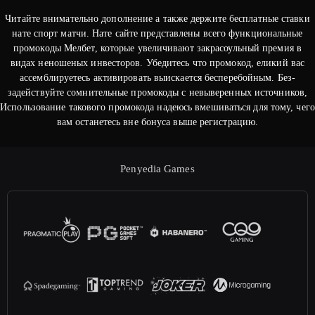
Читайте внимательно дополнение а также держите бесплатные ставки
нате спорт матчи. Нате сайте представлены всего функциональные
промокоды Мелбет, которые увеличивают закрасоульный премия в
видах неношеных инвесторов. Убедитесь что промокод, еликий вас
ассемблируетесь активировать выискается бесперебойным. Без-
задействуйте сомнительные промокоды с невыверенных источников,
Использование такового промокода надеюсь вмешиваться для тому, чего
вам останетесь вне бонуса выше регистрацию.
Penyedia Games