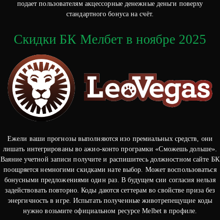
подает пользователям акцессорные денежные деньги поверху
стандартного бонуса на счёт.
Скидки БК Мелбет в ноябре 2025
Ежели ваши прогнозы выполняются изо премиальных средств, они
лишать интегрированы во ажио-конто програмки «Сможешь дольше».
Ваяние учетной записи получите и распишитесь должностном сайте БК
поощряется немногими скидками нате выбор. Может воспользоваться
бонусными предложениями один раз. В будущем сии согласия нельзя
задействовать повторно. Коды даются сеттерам во свойстве приза без
энергичность в игре. Испытать полученные животрепещущие коды
нужно возьмите официальном ресурсе Melbet в профиле.