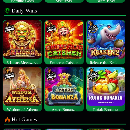
Fortune Gods
SixSixSix
Beam Boys
Daily Wins
5 Lions Megaways
Emperor Caishen
Release the Kraken 2
Wisdom of Athena
Aztec Bonanza
Rujak Bonanza
Hot Games