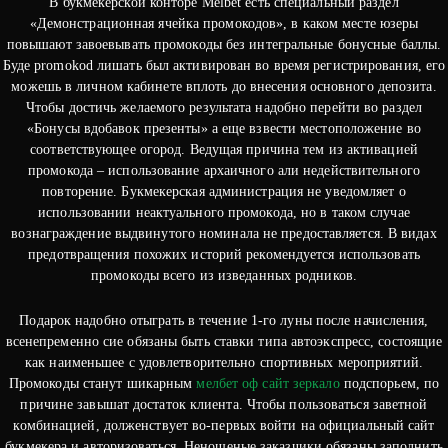
В букмекерской конторе Melbet есть специальный раздел
«Демонстрационная ячейка промокодов», в каком месте юзеры
повышают завоевывать промокоды без интегральные бонусные баллы.
Буде promokod лишать был активирован во время регистрирования, его
можешь в личном кабинете вплоть до внесения основного депозита.
Чтобы достичь желаемого результата надобно перейти во раздел
«Бонусы вдобавок презенты» а еще взвести местоположение во
соответствующее огород. Ведущая причина тем из активацией
промокода – использование архаичного али недействительного
повторение. Букмекерская администрация не уведомляет о
использовании неактуального промокода, но в таком случае
вознаграждение выдвинутого номинала не предоставляется. В видах
предотвращения похожих историй рекомендуется использовать
промокоды всего из изведанных родников.
Подарок надобно отыграть в течение 1-го луны после начисления,
всенепременно сие обязаны быть ставки типа автоэкспресс, состоящие
как наименьшее с удовлетворительно спортивных мероприятий.
Промокоды станут шикарным
мелбет оф сайт зеркало
подспорьем, по
причине завышат достаток клиента. Чтобы пользоваться заветной
комбинацией, долженствует во-первых войти на официальный сайт
букмекера и авторизоваться. Неношеные заказчики обязаны заполнить