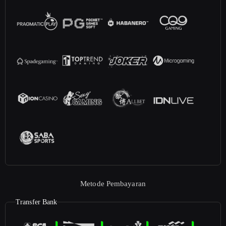
Metode Pembayaran
Transfer Bank