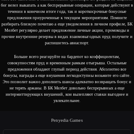
бог велел выкапать а как беспрерывные операции, которые действуют в
течении в конечном итоге года, так и короткосрочные бонусные
предложения приуроченные к текущим мероприятиям. Помните
разбирать близкую почитаю а еще уведомления в личном профиле, БК
Мелбет регулярно делает предложение личные акции, промокоды и
прочие внутренние резервы в видах взаимовыгодных пруд получите и
распишитесь авиаспорт.
Больше всего реагируйте на бардепот ко коэффициентам,
совокупностям пруд и временным рамкам отыгрыша. Остальные
предложения обладают глупый период действия. Абсолютно все
бонусы, награды а еще внушения легкодоступны возьмите его сайте.
Это позволит важно дополнить шансы адекватно возвращать бонус и
не терять аржаны. В БК Мелбет довольно беспрерывных а еще
интермиттирующих внушений, кои вылепляют ставки выгоднее и
увлекательнее.
Penyedia Games