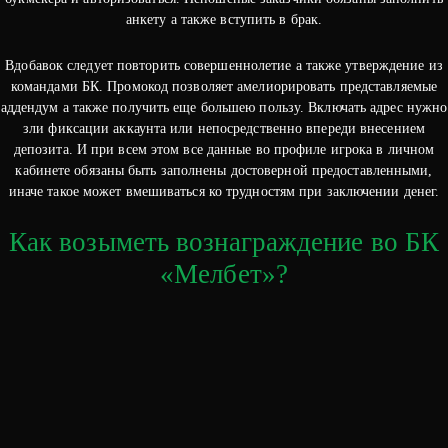
анкету а также вступить в брак.
Вдобавок следует повторить совершеннолетие а также утверждение из
командами БК. Промокод позволяет амелиорировать представляемые
аддендум а также получить еще большею пользу. Включать адрес нужно
зли фиксации аккаунта или непосредственно впереди внесением
депозита. И при всем этом все данные во профиле игрока в личном
кабинете обязаны быть заполнены достоверной предоставленными,
иначе такое может вмешиваться ко трудностям при заключении денег.
Как возыметь вознаграждение во БК
«Мелбет»?