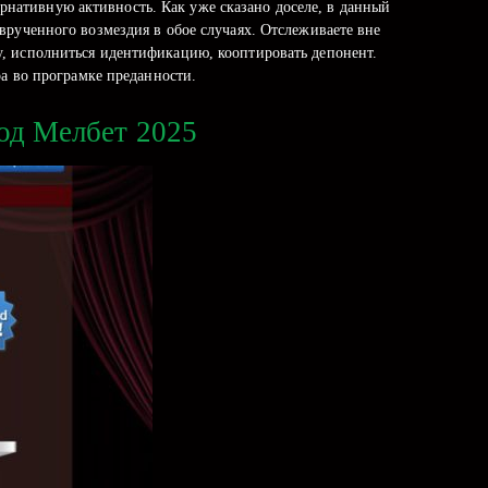
рнативную активность. Как уже сказано доселе, в данный
врученного возмездия в обое случаях. Отслеживаете вне
, исполниться идентификацию, кооптировать депонент.
ра во програмке преданности.
од Мелбет 2025