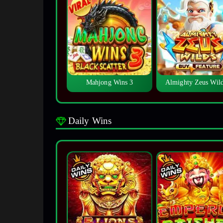
Mahjong Wins 3
Almighty Zeus Wi
Daily Wins