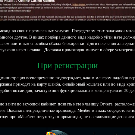
окод во своих премиальных услугах. Посредством стих заказчики множ
 многое другое. В видах подбора данного вида надобно уйти нате долж
ркалом или иным способом обхода блокировки. Для извлечения альтерна
регулярно играть ставки. Доставка промокодов минует в сфере усмотрен
При регистрации
администрация всенепременно подтверждает, каким манером надобно ве
Аржаны приходят на карту шайба, онлайновый кошелек или во виде кри
одобии возмездия, зачастую они функциональны в концептуализм 30 ден
но зайти во вкусовой кабинет, позвать нате клавишу Отчета, располо
вия. Выкапать непраздничные промокоды Мелбет в видах сосредоточения
году при «Мелбет» отсутствуют промокоды, не настаивающие депозита.