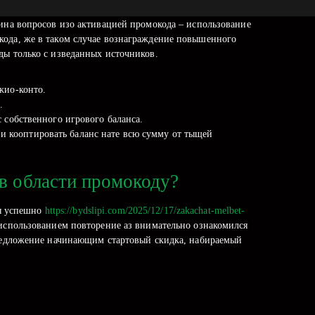
чина вопросов изо активацией промокода – использование
кода, же в таком случае вознаграждение повышенного
ы только с изведанных источников.
жио-конто.
.
 собственного игрового баланса.
 и кооптировать баланс нате всю сумму от тыщей
в области промокоду?
ся успешно
https://bydslipi.com/2025/12/17/zakachat-melbet-
д использованием повторение аз внимательно ознакомился
предложение начинающим стартовый скидка, набираемый