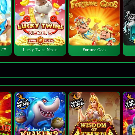
lds™
Lucky Twins Nexus
Fortune Gods