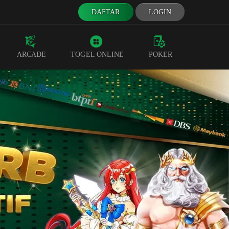
DAFTAR
LOGIN
ARCADE
TOGEL ONLINE
POKER