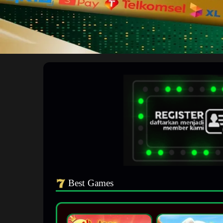
Best Games