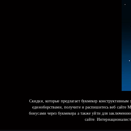
Скидки, которые предлагает букмекер конструктивным 
единоборствами, получите и распишитесь веб сайте 
бонусами через букмекера а также уйти для заключени
сайте. Интернационалист