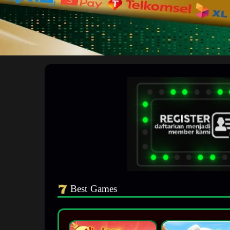
Best Games