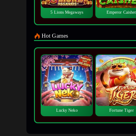
5 Lions Megaways
Emperor Caishe
Hot Games
Lucky Neko
Fortune Tiger