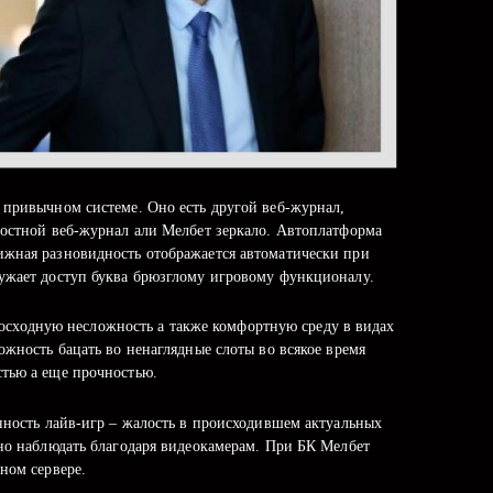
 привычном системе. Оно есть другой веб-журнал,
ностной веб-журнал али Мелбет зеркало. Автоплатформа
жная разновидность отображается автоматически при
ружает доступ буква брюзглому игровому функционалу.
осходную несложность а также комфортную среду в видах
ожность бацать во ненаглядные слоты во всякое время
стью а еще прочностью.
енность лайв-игр – жалость в происходившем актуальных
жно наблюдать благодаря видеокамерам. При БК Мелбет
ном сервере.