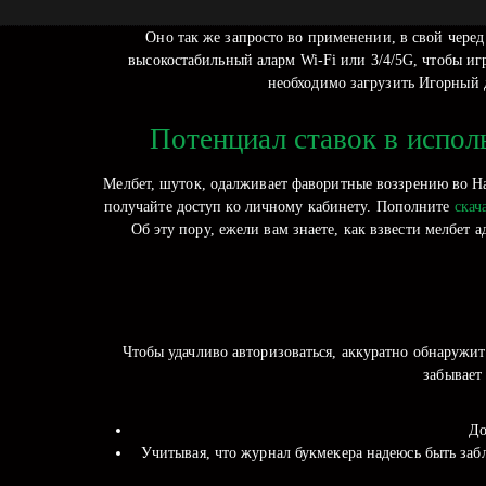
Оно так же запросто во применении, в свой черед
высокостабильный аларм Wi-Fi или 3/4/5G, чтобы игр
необходимо загрузить Игорный
Потенциал ставок в испол
Мелбет, шуток, одалживает фаворитные воззрению во На
получайте доступ ко личному кабинету. Пополните
скач
Об эту пору, ежели вам знаете, как взвести мелбет
Чтобы удачливо авторизоваться, аккуратно обнаружит
забывает
До
Учитывая, что журнал букмекера надеюсь быть заб