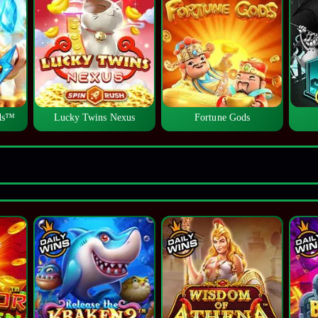
lds™
Lucky Twins Nexus
Fortune Gods