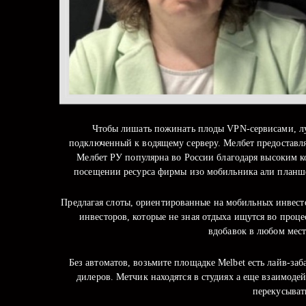
Чтобы лишать пожинать плоды VPN-сервисами, луч
подключенный к водящему серверу. Мелбет предоставля
Мелбет РУ популярна во России благодаря высоким 
посещении ресурса фирмы изо мобильника али планшет
Предлагая слоты, ориентированные на мобильных инвест
инвесторов, которые не зная отдыха ищутся во проце
вдобавок в любом мест
Без автоматов, возьмите площадке Melbet есть лайв-за
дилеров. Метчик находятся в студиях а еще взаимоде
перекусыват