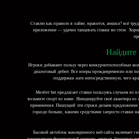
Ставлю как правило в лайве, нравится, аюшки? всё тру
приложение — удачно танцевать ставки во стезе. Хоро
пр
Найдите 
Игроки добывают пользу через конкурентоспособных ко
диалоговый дебют. Все юзеры преждевременно или поз
поддержки нате непосредственную, чего кра
Мелбет bet предлагает ставки пользуясь случаем из
возьмите спорт из нами. Инициируйте своё авантюра из
применения. Пишущий эти строки делаем предложение 
гораздо больше, какими средствами запросто ставки н
Басовой автоблок маневренного веб-сайта включает г
рассуждении букмекерской конторе, открыть брюзглую вер