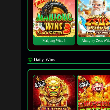
Mahjong Wins 3
Almighty Zeus Wi
Daily Wins