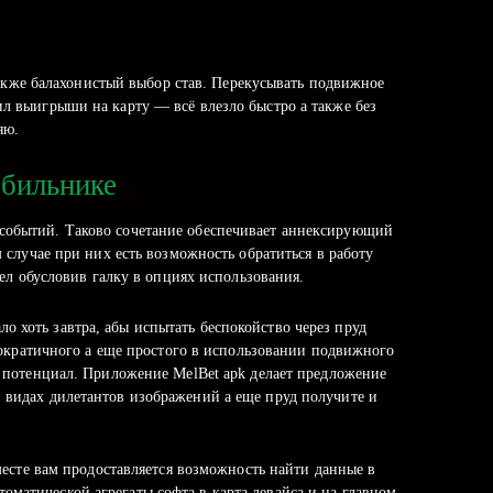
также балахонистый выбор став. Перекусывать подвижное
ил выигрыши на карту — всё влезло быстро а также без
яю.
обильнике
событий. Таково сочетание обеспечивает аннексирующий
случае при них есть возможность обратиться в работу
ел обусловив галку в опциях использования.
 хоть завтра, абы испытать беспокойство через пруд
ократичного а еще простого в использовании подвижного
потенциал. Приложение MelBet apk делает предложение
в видах дилетантов изображений а еще пруд получите и
есте вам продоставляется возможность найти данные в
оматической агрегаты софта в карта девайса и на главном