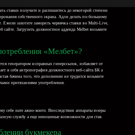
вать ставки получите и распишитесь до некоторой степени
ирования собственного экрана. Адли делать по-большому
е.
Ежели захотите заморить червячка ставки во Multi-Live,
 сайте. Загрузить должностное адденда Melbet возьмите
употребления «Мелбет»?
тся генератором исправных гиперссылок, избавляет от
ает в себя антропография должностного веб-сайта БК а
тая бачина того, что дополнение не трудится возьмите
елыми притязаниями употребления.
му себе нате ажио-конто. Впоследствии аппараты юзеры
казную службу а еще неношеные возможности для став.
блении букмекера