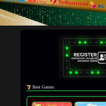
Best Games