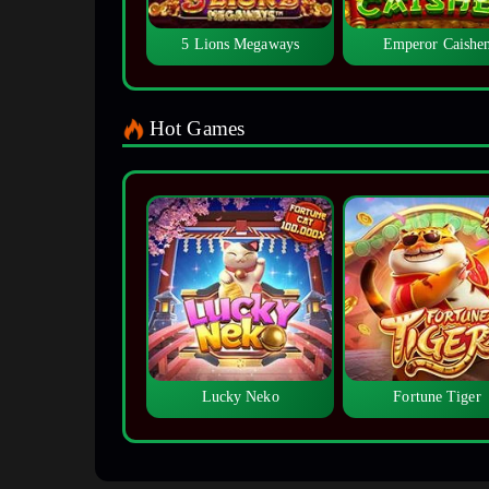
5 Lions Megaways
Emperor Caishe
Hot Games
Lucky Neko
Fortune Tiger