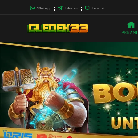
Whatsapp
Telegram
Livechat
BERAN