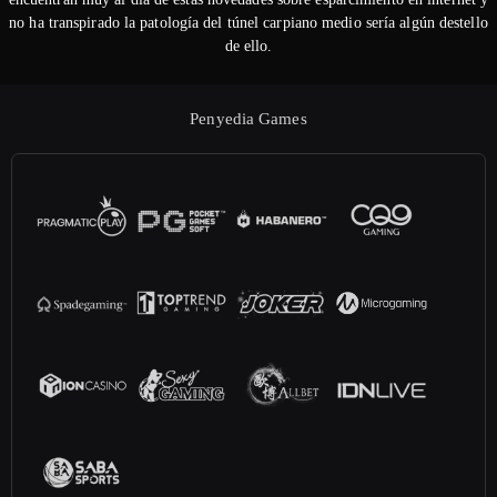
no ha transpirado la patologí­a del túnel carpiano medio serí­a algún destello
de ello.
Penyedia Games