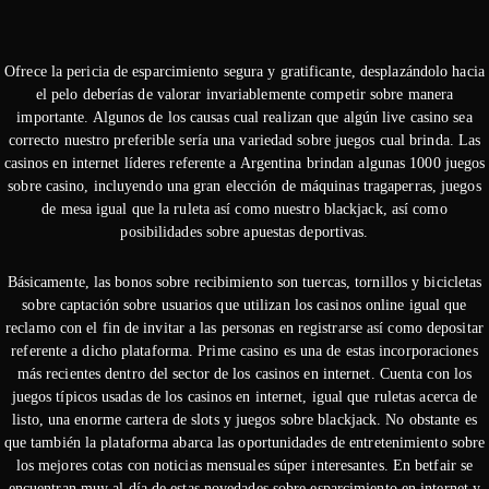
Ofrece la pericia de esparcimiento segura y gratificante, desplazándolo hacia
el pelo deberías de valorar invariablemente competir sobre manera
importante. Algunos de los causas cual realizan que algún live casino sea
correcto nuestro preferible serí­a una variedad sobre juegos cual brinda. Las
casinos en internet líderes referente a Argentina brindan algunas 1000 juegos
sobre casino, incluyendo una gran elección de máquinas tragaperras, juegos
de mesa igual que la ruleta así­ como nuestro blackjack, así­ como
posibilidades sobre apuestas deportivas.
Básicamente, las bonos sobre recibimiento son tuercas, tornillos y bicicletas
sobre captación sobre usuarios que utilizan los casinos online igual que
reclamo con el fin de invitar a las personas en registrarse así­ como depositar
referente a dicho plataforma. Prime casino es una de estas incorporaciones
más recientes dentro del sector de los casinos en internet. Cuenta con los
juegos típicos usadas de los casinos en internet, igual que ruletas acerca de
listo, una enorme cartera de slots y juegos sobre blackjack. No obstante es
que también la plataforma abarca las oportunidades de entretenimiento sobre
los mejores cotas con noticias mensuales súper interesantes. En betfair se
encuentran muy al día de estas novedades sobre esparcimiento en internet y