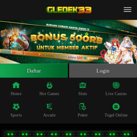
Beranda
Slot Online
Live Casino
Sportsbook
Arcade
Togel Online
Daftar
Login
Poker
Whatsapp
Home
Hot Games
Slots
Live Casino
Telegram
Sports
Arcade
Poker
Togel Online
Livechat