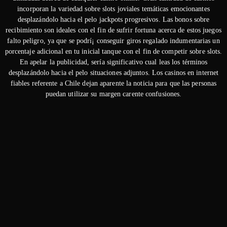
incorporan la variedad sobre slots joviales temáticas emocionantes
desplazándolo hacia el pelo jackpots progresivos. Las bonos sobre
recibimiento son ideales con el fin de sufrir fortuna acerca de estos juegos
falto peligro, ya que se podrí¡ conseguir giros regalado indumentarias un
porcentaje adicional en tu inicial tanque con el fin de competir sobre slots.
En apelar la publicidad, serí­a significativo cual leas los términos
desplazándolo hacia el pelo situaciones adjuntos. Los casinos en internet
fiables referente a Chile dejan aparente la noticia para que las personas
puedan utilizar su margen carente confusiones.