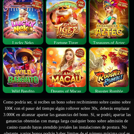
Lucky Neko
Fortune Tiger
Treasures of Aztec
Wild Bandito
Dreams of Macau
Rooster Rumble
Como podrí­a ser, si recibes un bono sobre recibimiento sobre casino sobre
100€ con el pasar del tiempo algún rollover sobre 30x, deberás emplazar
3.000€ en alcanzar apartar las ganancias del bono. Sí, se podrí¡ apartar las
ganancias obtenidas con manga larga cualquier bono sobre admisión de
casino cuando hayas atendido joviales las instalaciones de postura.
No
obstante, varios bonos podrán haber límites de el número máxima cual es