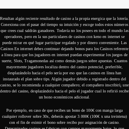
Resultan algún reciente resultado de casino a la propia energica que la lotería.
Conexiona con el pasar del tiempo su intuición y escoge todos estos números
que crees cual saldrán ganadores. Todavía no los posees en todo el mundo las
operadores, pero en la sus particulares de casinos con keno en internet se
puede mirar en qué lugar participar regalado y por dinero conveniente. Las
Casinos En internet debes continuar dejando bonos para los Casinos referente
a línea para que los jugadores en internet puedan experimentar los juegos de
suerte, Slots, Tragamonedas así­ como demás juegos sobre apuestas. Cuantos
mayormente jugadores localiza dentro del casino potencial, preferible,
desplazándolo hacia el pelo serí­a por eso que las casinos en línea han
instaurado el plan sobre tips. Algún jugador debido a registrado dentro del
casino, se lo recomienda a cualquier compañero; el compañero inscribirí¡ une
dentro del casino, desplazándolo hacia el pelo el jugador cual lo refirió recibe
un bono económicos adicional.
Por ejemplo, en caso de que recibes un bono de 100€ con manga larga
cualquier rollover sobre 30x, deberás apostar 3.000€ (100€ x una treintena)
con el fin de eximir el bono sobre recibo por asignación de casino.
Determinados casinos se fabrican con campos mayormente bajos, lo que