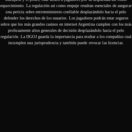
esparcimiento. La regulación así­ como empuje resultan esenciales de asegurar
una pericia sobre entretenimiento confiable desplazándolo hacia el pelo
defender los derechos de los usuarios. Los jugadores podrán estar seguros
sobre que los más grandes casinos en internet Argentina cumplen con los más
profusamente altos generales de decisión desplazándolo hacia el pelo
regulación. La DGOJ guarda la importancia para multar a los compañías cual
incumplen una jurisprudencia y también puede revocar las licencias.