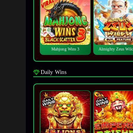
Mahjong Wins 3
Almighty Zeus Wi
Daily Wins