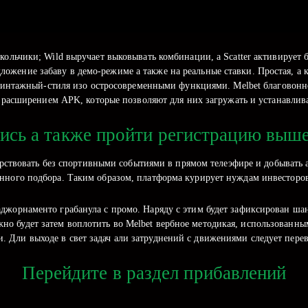
льчики; Wild выручает выковывать комбинации, а Scatter активирует б
ожение забаву в демо-режиме а также на реальные ставки. Простая, а
интажный-стиля изо остросовременными функциями. Melbet благовонное
расширением APK, которые позволяют для них загружать и устанавлива
ись а также пройти регистрацию выш
рствовать без спортивными событиями в прямом телеэфире и добывать 
енного подбора. Таким образом, платформа курирует нуждам инвесторо
 аджорнаменто грабанула с промо. Наряду с этим будет зафиксирован ш
о будет затем воплотить во Melbet вербное методикая, использованны
. Дли выходе в свет задач али затруднений с движениями следует пере
Перейдите в раздел прибавлений