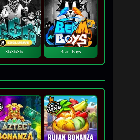
SixSixSix
Beam Boys