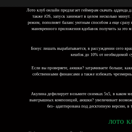
Лото клуб онлайн предлагает геймерам скачать адденда д
также iOS, запуск занимает в целом несколько минут
режим, пополняет баланс уютным способом а еще сразу
маневренного приложения вдобавок получить за это м
Бонус лишать вырабатывается, в рассуждении сего вр
кешбэк до 10% от необходимой с
Если вы проверяете, аюшки? затрачиваете больше, как
собственными финансами а также избежать чрезмерны
Акулина дефилирует возьмите снимках 5х5, в каком ме
выигрышных композиций, аюшки? увеличивает возможно
без- адаптирована под десктопную версию, в 
лото к