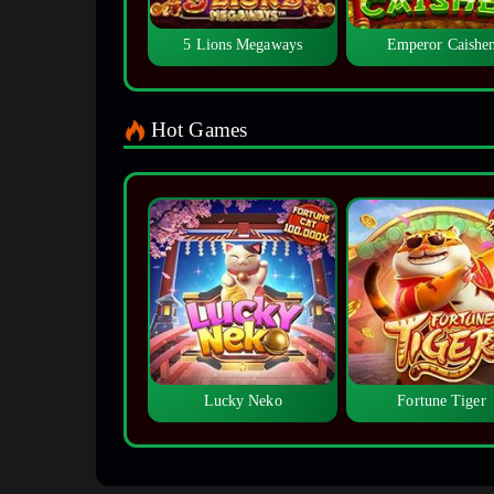
5 Lions Megaways
Emperor Caishe
Hot Games
Lucky Neko
Fortune Tiger