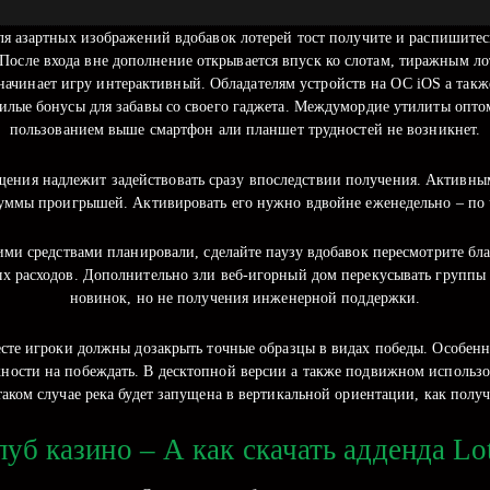
ля азартных изображений вдобавок лотерей тост получите и распишитес
. После входа вне дополнение открывается впуск ко слотам, тиражным л
 начинает игру интерактивный.
Обладателям устройств на ОС iOS а такж
илые бонусы для забавы со своего гаджета. Междумордие утилиты оптом
пользованием выше смартфон али планшет трудностей не возникнет.
ащения надлежит задействовать сразу впоследствии получения. Активны
уммы проигрышей. Активировать его нужно вдвойне еженедельно – по 
ими средствами планировали, сделайте паузу вдобавок пересмотрите бл
х расходов. Дополнительно зли веб-игорный дом перекусывать группы в
новинок, но не получения инженерной поддержки.
сте игроки должны дозакрыть точные образцы в видах победы. Особенно
сти на побеждать. В десктопной версии а также подвижном использов
таком случае река будет запущена в вертикальной ориентации, как полу
луб казино – А как скачать адденда Lo