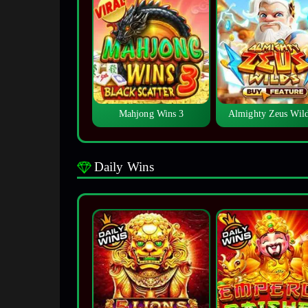
Mahjong Wins 3
Almighty Zeus Wi
Daily Wins