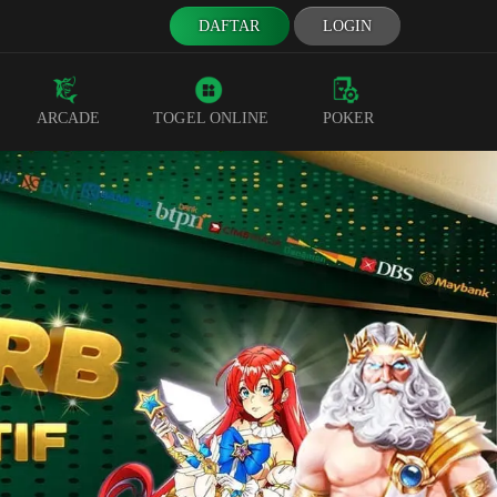
DAFTAR
LOGIN
ARCADE
TOGEL ONLINE
POKER