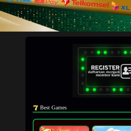
Best Games