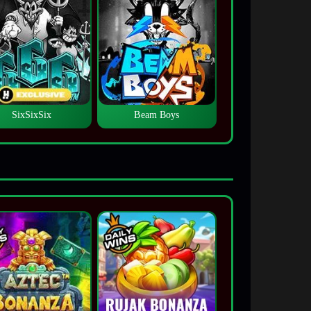
SixSixSix
Beam Boys