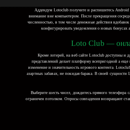
Аддендум Lotoclub получите и распишитесь Android 
внимание вне компьютером. После прекращения сосредо
численностью, в том числе денежные действия вдобавок
конфигурировать уведомления о новых бонусах а 
Loto Club — онл
Кроме лотерей, на веб сайте Lotoclub доступны и д
представлений делает платформу всепригодной а еще
изменение и значительность игрового контента. Lotoclu
азартных забавах, не покидая барака. В своей сущности 
Выберите шесть чисел, дождитесь прямого телеэфира с
ограничен потолком. Опросы совпадения возвращают ста