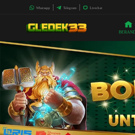
Whatsapp
Telegram
Livechat
BERAN