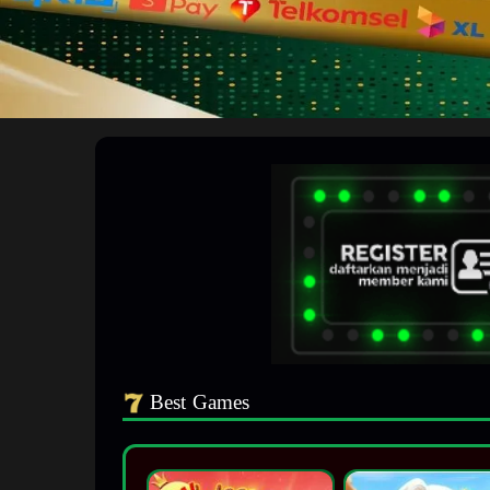
Best Games