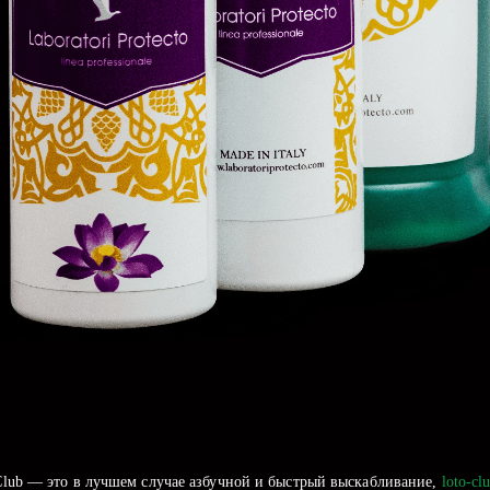
Club — это в лучшем случае азбучной и быстрый выскабливание,
loto-cl