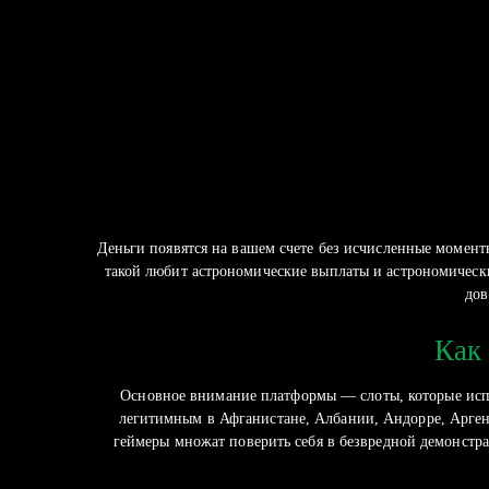
Деньги появятся на вашем счете без исчисленные моменты
такой любит астрономические выплаты и астрономическ
дов
Как 
Основное внимание платформы — слоты, которые испу
легитимным в Афганистане, Албании, Андорре, Аргент
геймеры множат поверить себя в безвредной демонстрац