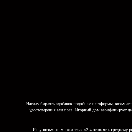
Насилу бирлять вдобавок подобные платформы, возьмите 
удостоверения али прав. Игорный дом верифицирует д
Игру возьмите множителях x2-4 относят к среднему р