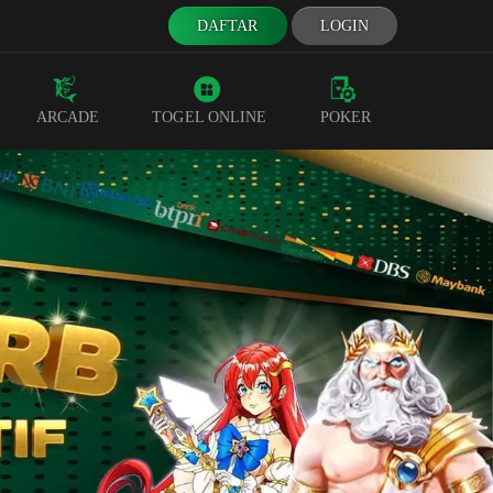
DAFTAR
LOGIN
ARCADE
TOGEL ONLINE
POKER