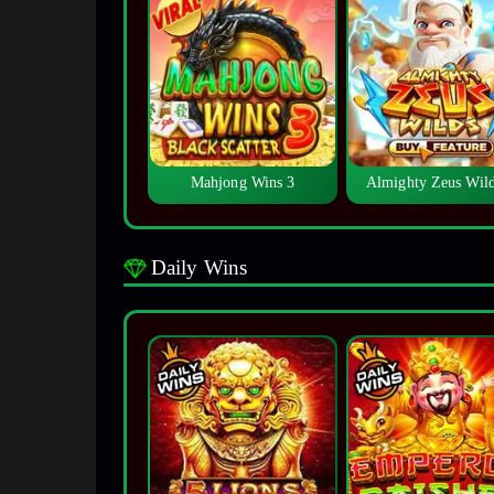
Mahjong Wins 3
Almighty Zeus Wi
Daily Wins