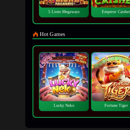
5 Lions Megaways
Emperor Caishe
Hot Games
Lucky Neko
Fortune Tiger