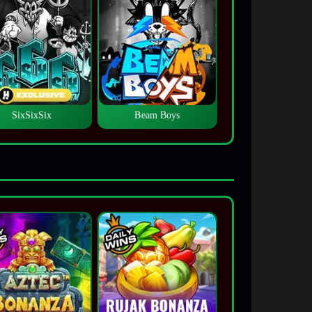
SixSixSix
Beam Boys