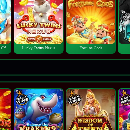
lds™
Lucky Twins Nexus
Fortune Gods