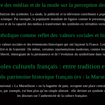
ce des médias et de la mode sur la perception d
éfinition des symboles. La mode, la publicité et la télévision contribuent à pop
on iconique. Par exemple, la popularité mondiale de figures comme le personna
nce et de la capacité des médias à transformer des symboles en véritables vecteu
mbolique comme reflet des valeurs sociales et hi
valeurs sociales et des événements historiques qui ont façonné la France. Les 
égalité et de fraternité. De même, certaines représentations modernes, comme l
 liberté, témoignant de la permanence et de l’évolution du symbolisme dans la 
les culturels français : entre tradition 
du patrimoine historique français (ex : la Marseil
tional « La Marseillaise » ou la baguette de pain, occupent une place centrale d
uette, par exemple, est bien plus qu’un simple aliment : elle devient un symbole
les discours sur l’authenticité de la culture française.