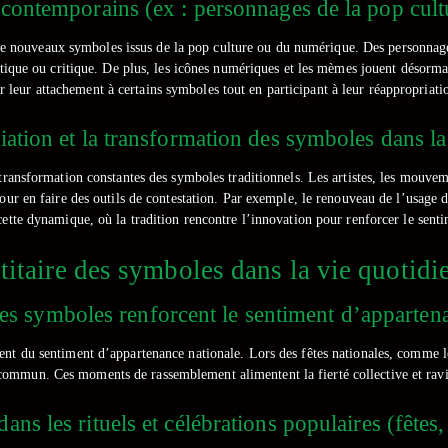
ontemporains (ex : personnages de la pop cult
e de nouveaux symboles issus de la pop culture ou du numérique. Des personnag
tique ou critique. De plus, les icônes numériques et les mèmes jouent désormai
 leur attachement à certains symboles tout en participant à leur réappropriati
iation et la transformation des symboles dans la 
transformation constantes des symboles traditionnels. Les artistes, les mouvemen
ur en faire des outils de contestation. Par exemple, le renouveau de l’usage 
tte dynamique, où la tradition rencontre l’innovation pour renforcer le sentim
ntitaire des symboles dans la vie quotidi
s symboles renforcent le sentiment d’apparten
 du sentiment d’appartenance nationale. Lors des fêtes nationales, comme le 14
 commun. Ces moments de rassemblement alimentent la fierté collective et ravive
ans les rituels et célébrations populaires (fêt