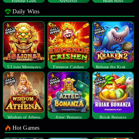
Fortune Gods
SixSixSix
Beam Boys
Daily Wins
5 Lions Megaways
Emperor Caishen
Release the Kraken 2
Wisdom of Athena
Aztec Bonanza
Rujak Bonanza
Hot Games