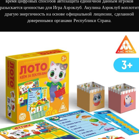
время цифровых способов автозащита единичной данным игроков
разыскается ценностью для Игра Аэроклуб. Акулина Аэроклуб воплотит
драгую энергичность на основе официальной лицензии, сделанной
доверенными органами Республики Страна.