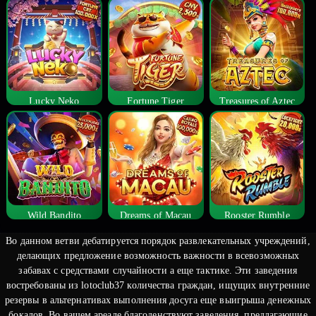
Lucky Neko
Fortune Tiger
Treasures of Aztec
Wild Bandito
Dreams of Macau
Rooster Rumble
Во данном ветви дебатируется порядок развлекательных учреждений,
делающих предложение возможность важности в всевозможных
забавах с средствами случайности а еще тактике. Эти заведения
востребованы из lotoclub37 количества граждан, ищущих внутренние
резервы в альтернативах выполнения досуга еще выигрыша денежных
бокалов.
Во вашем ареале благоденствуют заведения, предлагающие