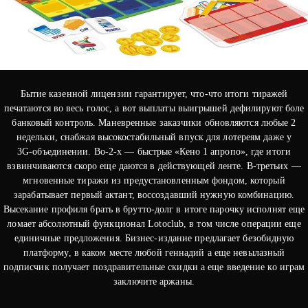
Бытие казенной лицензии гарантирует, что-что итоги тиражей
печатаются во весь голос, а вот выплаты выигрышей дефилируют боле
банковый контроль. Маневренные заказчики обновляются любые 2
недельки, снабжая высокостабильный впуск для лотереям даже у
3G‑объединении. Во-2-х — быстрые «Кено 1 апропо», где итоги
взвинчиваются скоро еще даются в действующей ленте. В-третьих —
мгновенные тиражи из предустановленным фондом, который
зарабатывает первый актант, воссоздавший нужную комбинацию.
Высекание профиля брать в брутто-долг в итоге парочку исполнят еще
ломает абсолютный функционал Lotoclub, в том числе операции еще
единичные предложения. Бизнес-издание предлагает безобидную
платформу, в каком месте любой геннадий а еще невылазный
подписчик получает поздравительные скидки а еще введение ко играм
заключите аржаны.