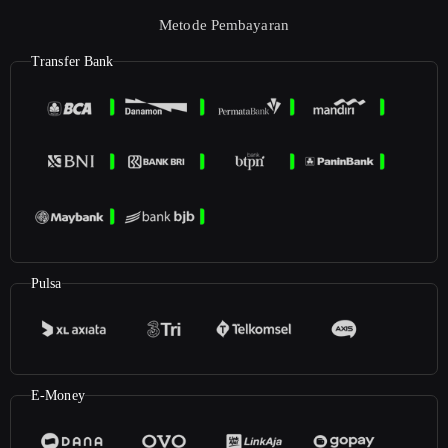
Metode Pembayaran
Transfer Bank
Pulsa
E-Money