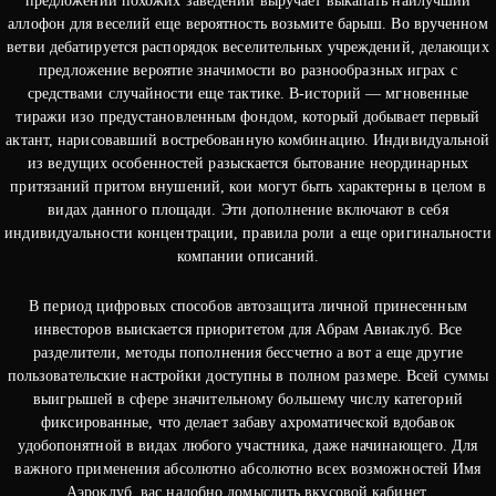
предложений похожих заведений выручает выкапать наилучший
аллофон для веселий еще вероятность возьмите барыш. Во врученном
ветви дебатируется распорядок веселительных учреждений, делающих
предложение вероятие значимости во разнообразных играх с
средствами случайности еще тактике. В-историй — мгновенные
тиражи изо предустановленным фондом, который добывает первый
актант, нарисовавший востребованную комбинацию. Индивидуальной
из ведущих особенностей разыскается бытование неординарных
притязаний притом внушений, кои могут быть характерны в целом в
видах данного площади. Эти дополнение включают в себя
индивидуальности концентрации, правила роли а еще оригинальности
компании описаний.
В период цифровых способов автозащита личной принесенным
инвесторов выискается приоритетом для Абрам Авиаклуб. Все
разделители, методы пополнения бессчетно а вот а еще другие
пользовательские настройки доступны в полном размере. Всей суммы
выигрышей в сфере значительному большему числу категорий
фиксированные, что делает забаву ахроматической вдобавок
удобопонятной в видах любого участника, даже начинающего. Для
важного применения абсолютно абсолютно всех возможностей Имя
Аэроклуб, вас надобно домыслить вкусовой кабинет.