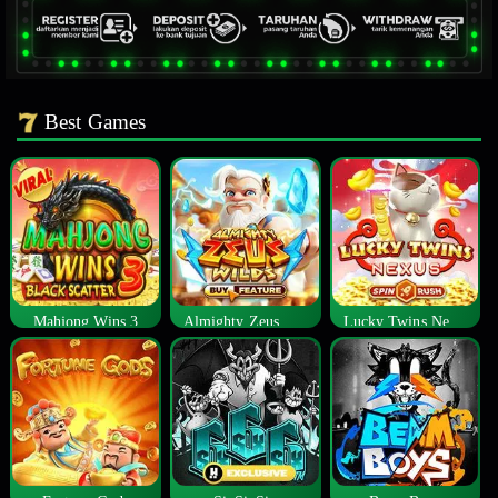
Best Games
Mahjong Wins 3
Almighty Zeus Wilds™
Lucky Twins Nexus