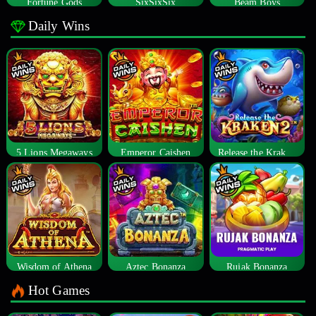
Fortune Gods
SixSixSix
Beam Boys
Daily Wins
5 Lions Megaways
Emperor Caishen
Release the Kraken 2
Wisdom of Athena
Aztec Bonanza
Rujak Bonanza
Hot Games