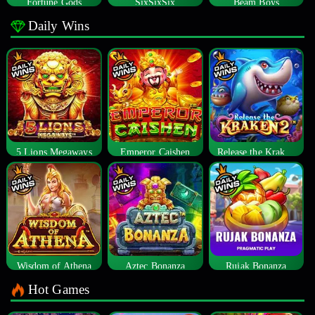
Fortune Gods
SixSixSix
Beam Boys
Daily Wins
5 Lions Megaways
Emperor Caishen
Release the Kraken 2
Wisdom of Athena
Aztec Bonanza
Rujak Bonanza
Hot Games