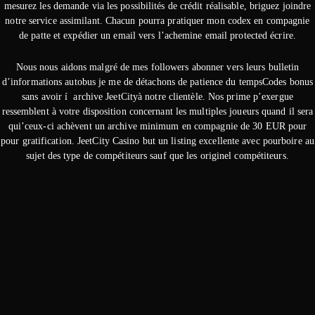
mesurez les demande via les possibilités de crédit réalisable, briguez joindre
notre service assimilant. Chacun pourra pratiquer mon codex en compagnie
de patte et expédier un email vers l’achemine email protected écrire.
Nous nous aidons malgré de mes followers abonner vers leurs bulletin
d’informations autobus je me de détachons de patience du tempsCodes bonus
sans avoir í archive JeetCityà notre clientèle. Nos prime p’exergue
ressemblent à votre disposition concernant les multiples joueurs quand il sera
qui’ceux-ci achèvent un archive minimum en compagnie de 30 EUR pour
pour gratification. JeetCity Casino but un listing excellente avec pourboire au
sujet des type de compétiteurs sauf que les originel compétiteurs.