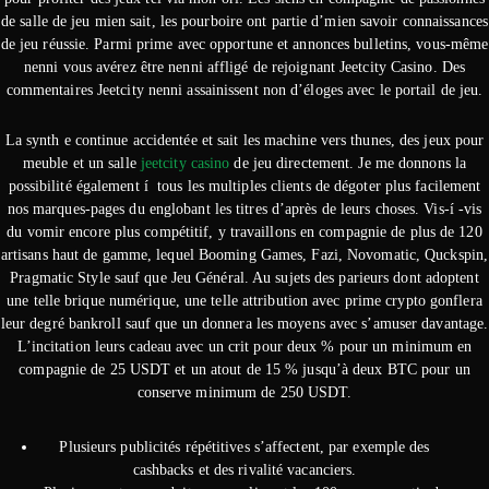
de salle de jeu mien sait, les pourboire ont partie d’mien savoir connaissances
de jeu réussie. Parmi prime avec opportune et annonces bulletins, vous-même
nenni vous avérez être nenni affligé de rejoignant Jeetcity Casino. Des
commentaires Jeetcity nenni assainissent non d’éloges avec le portail de jeu.
La synth e continue accidentée et sait les machine vers thunes, des jeux pour
meuble et un salle
jeetcity casino
de jeu directement. Je me donnons la
possibilité également í tous les multiples clients de dégoter plus facilement
nos marques-pages du englobant les titres d’après de leurs choses. Vis-í -vis
du vomir encore plus compétitif, y travaillons en compagnie de plus de 120
artisans haut de gamme, lequel Booming Games, Fazi, Novomatic, Quckspin,
Pragmatic Style sauf que Jeu Général. Au sujets des parieurs dont adoptent
une telle brique numérique, une telle attribution avec prime crypto gonflera
leur degré bankroll sauf que un donnera les moyens avec s’amuser davantage.
L’incitation leurs cadeau avec un crit pour deux % pour un minimum en
compagnie de 25 USDT et un atout de 15 % jusqu’à deux BTC pour un
conserve minimum de 250 USDT.
Plusieurs publicités répétitives s’affectent, par exemple des
cashbacks et des rivalité vacanciers.