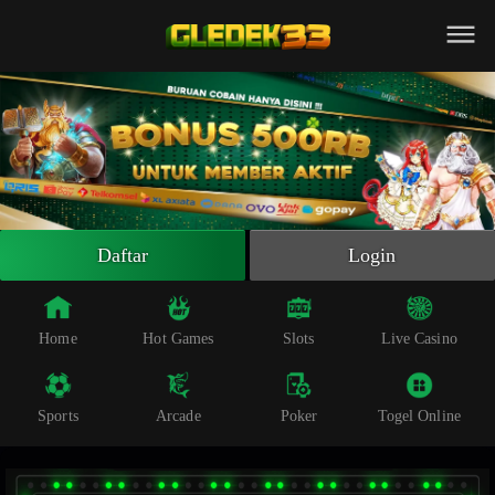
Beranda
Slot Online
Live Casino
Sportsbook
Arcade
Togel Online
Daftar
Login
Poker
Whatsapp
Home
Hot Games
Slots
Live Casino
Telegram
Sports
Arcade
Poker
Togel Online
Livechat