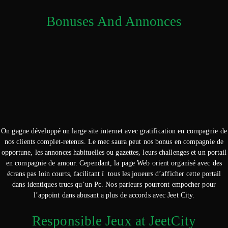
Bonuses And Annonces
On gagne développé un large site internet avec gratification en compagnie de
nos clients complet-retenus. Le mec saura peut nos bonus en compagnie de
opportune, les annonces habituelles ou gazettes, leurs challenges et un portail
en compagnie de amour. Cependant, la page Web orient organisé avec des
écrans pas loin courts, facilitant í tous les joueurs d’afficher cette portail
dans identiques trucs qu’un Pc. Nos parieurs pourront empocher pour
l’appoint dans abusant a plus de accords avec Jeet City.
Responsible Jeux at JeetCity