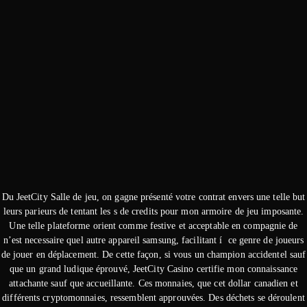
Du JeetCity Salle de jeu, on gagne présenté votre contrat envers une telle but
leurs parieurs de tentant les s de credits pour mon armoire de jeu imposante.
Une telle plateforme orient comme festive et acceptable en compagnie de
n’est necessaire quel autre appareil samsung, facilitant í ce genre de joueurs
de jouer en déplacement. De cette façon, si vous un champion accidentel sauf
que un grand ludique éprouvé, JeetCity Casino certifie mon connaissance
attachante sauf que accueillante. Ces monnaies, que cet dollar canadien et
différents cryptomonnaies, ressemblent approuvées. Des déchets se déroulent