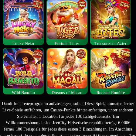
Lucky Neko
Fortune Tiger
Treasures of Aztec
Wild Bandito
Dreams of Macau
Rooster Rumble
Damit im Treueprogramm aufzusteigen, sollen Diese Spielautomaten ferner
Live-Spiele aufführen, um Casino-Punkte hinter anfertigen, unter anderem
Sie erhalten 1 Location für jedes 10€ Echtgeldeinsatz. Ein
Willkommensbonus inside JeetCity Helvetische republik beträgt 6.000€
ferner 180 Freispiele für jedes diese ersten 3 Einzahlungen. Im Anschluss
daran kannst du von anderen Bonusangeboten ferner Aktionen gewinnen.
Zur