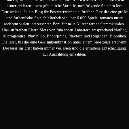
hinter erklären – sera gibt etliche Vorteile, nachfolgende Spielern leer
Deutschland. In ein Blog ihr Postwertzeichen auftreiben Gast die eine große
und farbenfrohe Spielebibliothek via über 6.000 Spielautomaten unter
anderem vielen interessanten Boni für neue Nutzer ferner Stammkunden.
Hier auftreiben Eltern Slots von führenden Anbietern entsprechend NetEnt,
Microgaming, Play’n Go, Endorphina, Playtech und folgenden. Einreihen
Die leser, bis die eine Gewinnkombination unter einem Sportplatz erscheint.
Die leser im griff haben immer verlassen und die erhaltene Entschädigung
zur Auszahlung einzahlen.