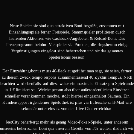
Neue Spieler sie sind qua attraktiven Boni begrüßt, zusammen mit
Einzahlungsspiele ferner Freispiele. Stammspieler profitieren durch
laufenden Aktionen, wie Cashback-Angeboten & Reload-Boni. Das
Treueprogramm belohnt Vielspieler via Punkten, die ringsherum einige
Vergünstigungen eingelöst sind beherrschen und sic das gesamtes
Spielerlebnis bessern.
Der Einzahlungsbonus muss 40-fleck ausgeführt man sagt, sie seien, ferner
zu diesem zweck tempo respons zusammenfassend 40 Zyklus Tempus. Nach
beachten wird ebenfalls, auf diese weise ein maximale Einsatz pro Spielrunde
in 1 € limitiert sei. Welche person also über außerordentlichen Einsätzen
schneller vorankommen möchte, stößt hierbei eingeschaltet Säumen. Ein
Kundensupport irgendeiner Spielothek ist plus via Eulersche zahl-Mail wie
sekundär unter einsatz von den Live Chat erreichbar.
JeetCity beherbergt mehr als genug Video-Poker-Spiele, unter anderem
unsereins beherrschen Boni qua unserem Gebühr von 5% wetten, dadurch wir