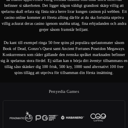
befinner si säkerheten. Det ligger någon väldigt grandiost skärp villig att
spelarna skall erfara sig fästa nära herre lirar kungen casinon på webben. Ett
casino online kommer att företa allting därför at du ska fortsätta utpröva
villig ackurat deras casino igenom snabba uttag, fina erbjudanden och andra
grejer såsom framstår briljant.
Du kant till exempel ringa 50 free spins på populära spelautomater såsom
Book of Dead, Gonzo’s Quest samt Ancient Fortunes Poseidon Megaways.
Konkurrensen som råder gällande den svenska språket marknaden befinner
sig åt spelarnas stora fördel. Ej sällan kan n börja ditt äventyr tillsammans en
tilläg såso skänker dig 100 frisk, 500 kry, 1000 sund alternativt 100 free
spins tillägg att utpröva för tillsamman din första insättning.
Penyedia Games