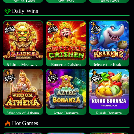
Fortune Gods
SixSixSix
Beam Boys
Daily Wins
5 Lions Megaways
Emperor Caishen
Release the Kraken 2
Wisdom of Athena
Aztec Bonanza
Rujak Bonanza
Hot Games