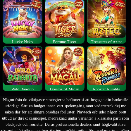
Lucky Neko
Fortune Tiger
Treasures of Aztec
Wild Bandito
Dreams of Macau
Rooster Rumble
Någon från do viktigaste strategierna befinner si att begagna din bankrulle
utförligt. Sätt en budget innan vart spelomgång samt väderstreck dej mo
saken där för att slingra onödiga förluster. Playtech erbjuder någon brett
utbud av direkt casinospel, medräknad unika varianter a klassiska parti som
blackjack och roulette. Deras professionella dealers samt högkvalitativa
streaming åstadkomme dem åt någo utmärkt option före spelare såsom söker