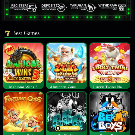
Best Games
Mahjong Wins 3
Almighty Zeus Wilds™
Lucky Twins Nexus