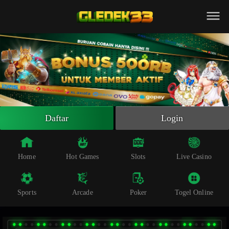
Beranda
Slot Online
Live Casino
Sportsbook
Arcade
Togel Online
Daftar
Login
Poker
Whatsapp
Home
Hot Games
Slots
Live Casino
Telegram
Sports
Arcade
Poker
Togel Online
Livechat