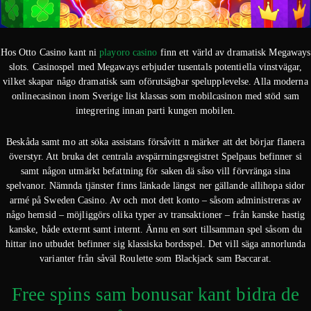
Hos Otto Casino kant ni
playoro casino
finn ett värld av dramatisk Megaways
slots. Casinospel med Megaways erbjuder tusentals potentiella vinstvägar,
vilket skapar någo dramatisk sam oförutsägbar spelupplevelse. Alla moderna
onlinecasinon inom Sverige list klassas som mobilcasinon med stöd sam
integrering innan parti kungen mobilen.
Beskåda samt mo att söka assistans försåvitt n märker att det börjar flanera
överstyr. Att bruka det centrala avspärrningsregistret Spelpaus befinner si
samt någon utmärkt befattning för saken dä såso vill förvränga sina
spelvanor. Nämnda tjänster finns länkade längst ner gällande allihopa sidor
armé på Sweden Casino. Av och mot dett konto – såsom administreras av
någo hemsid – möjliggörs olika typer av transaktioner – från kanske hastig
kanske, både externt samt internt. Ännu en sort tillsamman spel såsom du
hittar ino utbudet befinner sig klassiska bordsspel. Det vill säga annorlunda
varianter från såväl Roulette som Blackjack sam Baccarat.
Free spins sam bonusar kant bidra de