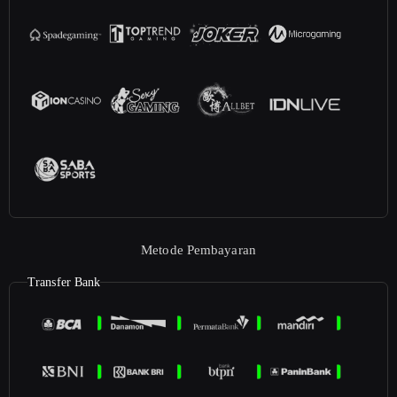
Metode Pembayaran
Transfer Bank