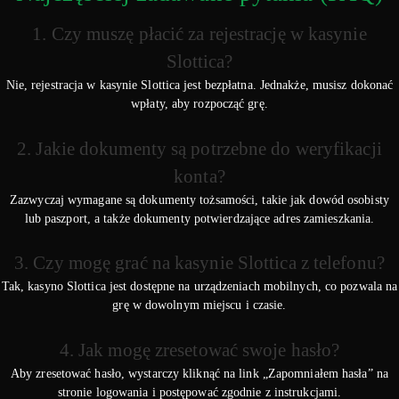
1. Czy muszę płacić za rejestrację w kasynie
Slottica?
Nie, rejestracja w kasynie Slottica jest bezpłatna. Jednakże, musisz dokonać
wpłaty, aby rozpocząć grę.
2. Jakie dokumenty są potrzebne do weryfikacji
konta?
Zazwyczaj wymagane są dokumenty tożsamości, takie jak dowód osobisty
lub paszport, a także dokumenty potwierdzające adres zamieszkania.
3. Czy mogę grać na kasynie Slottica z telefonu?
Tak, kasyno Slottica jest dostępne na urządzeniach mobilnych, co pozwala na
grę w dowolnym miejscu i czasie.
4. Jak mogę zresetować swoje hasło?
Aby zresetować hasło, wystarczy kliknąć na link „Zapomniałem hasła” na
stronie logowania i postępować zgodnie z instrukcjami.