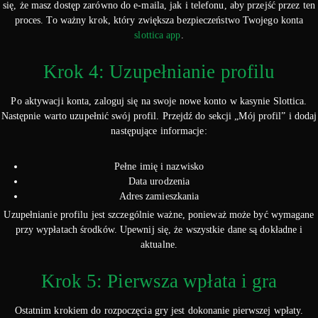
się, że masz dostęp zarówno do e-maila, jak i telefonu, aby przejść przez ten
proces. To ważny krok, który zwiększa bezpieczeństwo Twojego konta
slottica app
.
Krok 4: Uzupełnianie profilu
Po aktywacji konta, zaloguj się na swoje nowe konto w kasynie Slottica.
Następnie warto uzupełnić swój profil. Przejdź do sekcji „Mój profil” i dodaj
następujące informacje:
Pełne imię i nazwisko
Data urodzenia
Adres zamieszkania
Uzupełnianie profilu jest szczególnie ważne, ponieważ może być wymagane
przy wypłatach środków. Upewnij się, że wszystkie dane są dokładne i
aktualne.
Krok 5: Pierwsza wpłata i gra
Ostatnim krokiem do rozpoczęcia gry jest dokonanie pierwszej wpłaty.