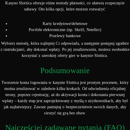
Kasyno Slottica oferuje różne metody płatności, co ułatwia rozpoczęcie
zabawy. Oto kilka opcji, które możesz rozważyć:
Karty kredytowe/debetowe
Portfele elektroniczne (np. Skrill, Neteller)
Przelewy bankowe
Wybierz metodę, która najlepiej Ci odpowiada, a następnie postępuj zgodnie
z instrukcjami, aby dokonać wpłaty. Po jej zrealizowaniu, możesz swobodnie
korzystać z szerokiej oferty gier w kasynie Slottica.
Podsumowanie
Tworzenie konta logowania w kasynie Slottica jest prostym procesem, który
można zrealizować w zaledwie kilku krokach. Od odwiedzenia oficjalnej
strony, poprzez rejestrację, aż do aktywacji konta i dokonania pierwszej
wpłaty – każdy etap jest zaprojektowany z myślą o użytkownikach, aby był
jak najłatwiejszy. Zawsze pamiętaj o bezpieczeństwie swoich danych, aby
cieszyć się grą bez obaw.
Najczęściej zadawane pytania (FAQ)