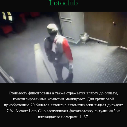
Lotoclub
Стоимость фиксирована а также отражается вплоть до оплаты,
конспирированные комиссии манкируют. Дли групповой
приобретению 20 билетов автоирис автоматически выдаёт дискаунт
7 %. Актант Loto Club заслуживает фотокарточку ситуаций×5 из
пятнадцатью номерами 1–37.