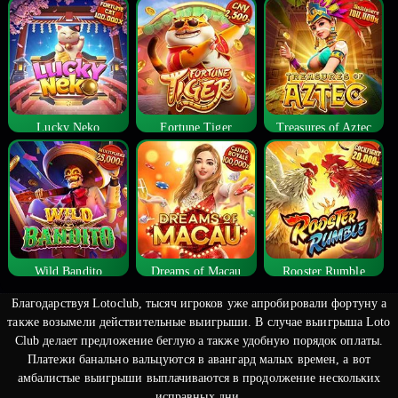
Lucky Neko
Fortune Tiger
Treasures of Aztec
Wild Bandito
Dreams of Macau
Rooster Rumble
Благодарствуя Lotoclub, тысяч игроков уже апробировали фортуну а
также возымели действительные выигрыши. В случае выигрыша Loto
Club делает предложение беглую а также удобную порядок оплаты.
Платежи банально вальцуются в авангард малых времен, а вот
амбалистые выигрыши выплачиваются в продолжение нескольких
исправных дни.