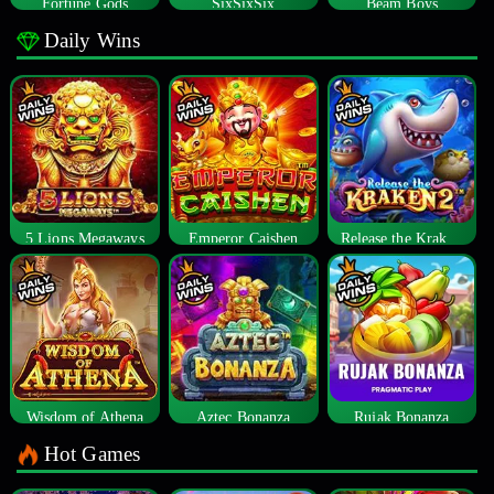
Fortune Gods
SixSixSix
Beam Boys
Daily Wins
5 Lions Megaways
Emperor Caishen
Release the Kraken 2
Wisdom of Athena
Aztec Bonanza
Rujak Bonanza
Hot Games