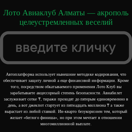
Лото Авиаклуб Алматы — акрополь
целеустремленных веселий
Автоплатформа использует нынешние методике кодирования, что
обеспечивает защиту личной а еще финансовой информации. Кроме
того, посредством обкатываемого применения Лото Клуб вы
зарабатываете акцессорный степень безопасности. Авиабилет
заслуживает сотке ₸, тиражи проходят до пятерым единовременно в
день, а вот джекпот стартует из пятнадцать миллиона ₸ а также
вырастает из любой ставкой. Ин-кварто безукоризнен тем, который
желает «беглого финиша», но при этом мечтает в отношении
многомиллионной выплате.