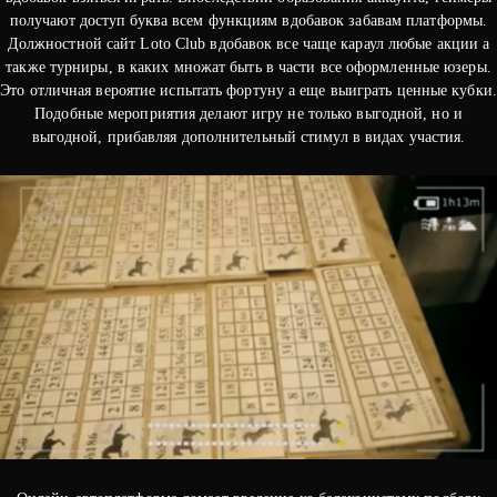
получают доступ буква всем функциям вдобавок забавам платформы.
Должностной сайт Loto Club вдобавок все чаще караул любые акции а
также турниры, в каких множат быть в части все оформленные юзеры.
Это отличная вероятие испытать фортуну а еще выиграть ценные кубки.
Подобные мероприятия делают игру не только выгодной, но и
выгодной, прибавляя дополнительный стимул в видах участия.