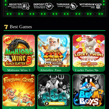
Best Games
Mahjong Wins 3
Almighty Zeus Wilds™
Lucky Twins Nexus