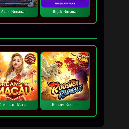
Aztec Bonanza
Rujak Bonanza
Dreams of Macau
Rooster Rumble