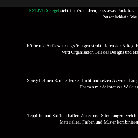
RSTJVB Spiegel
steht für Wohnideen, pass away Funktionali
Persönlichkeit. Wer
Körbe und Aufbewahrungslösungen strukturieren den Alltag: K
wird Organisation Teil des Designs und er
Spiegel öffnen Räume, lenken Licht und setzen Akzente. Ein ge
Formen mit dekorativer Wirkung
Teppiche und Stoffe schaffen Zonen und Stimmungen: weich 
Materialien, Farben und Muster kombiniere