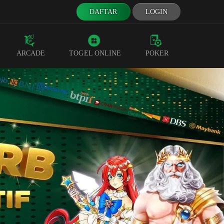
DAFTAR
LOGIN
ARCADE
TOGEL ONLINE
POKER