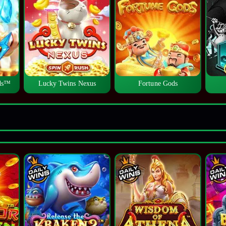
lds™
Lucky Twins Nexus
Fortune Gods