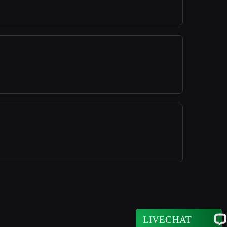
LIVECHAT