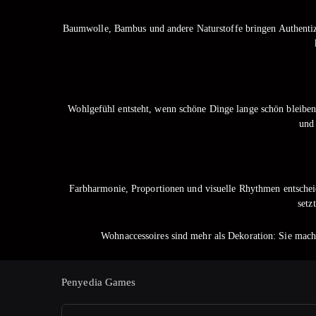
Baumwolle, Bambus und andere Naturstoffe bringen Authentizit
Wohlgefühl entsteht, wenn schöne Dinge lange schön bleiben
und 
Farbharmonie, Proportionen und visuelle Rhythmen entschei
setz
Wohnaccessoires sind mehr als Dekoration: Sie mache
Penyedia Games