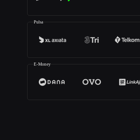
Pulsa
E-Money