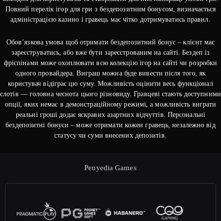
Повний перелік ігор для гри з бездепозитним бонусом, визначається
адміністрацією казино і гравець має чітко дотримуватись правил.
Обов’язкова умова щоб отримати бездепозитний бонус – клієнт має
зареєструватись, або вже бути зареєстрованим на сайті. Бездеп із
фріспінами може охоплювати всю колекцію ігор на сайті чи розробки
одного провайдера. Виграш можна буде вивести після того, як
користувач відіграє цю суму. Можливість оцінити весь функціонал
слотів — головна чеснота цього різновиду. Гравцеві стають доступними
опції, яких немає в демонстраційному режимі, а можливість виграти
реальні гроші додає яскравих азартних відчуттів. Персональні
бездепозитні бонуси – може отримати кожен гравець, незалежно від
статусу чи суми внесених депозитів.
Penyedia Games