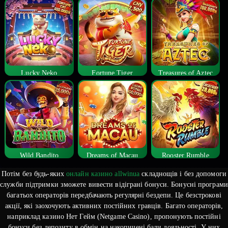
Lucky Neko
Fortune Tiger
Treasures of Aztec
Wild Bandito
Dreams of Macau
Rooster Rumble
Потім без будь-яких
онлайн казино allwinua
складнощів і без допомоги
служби підтримки зможете вивести відіграні бонуси. Бонусні програми
багатьох операторів передбачають регулярні бездепи. Це безстрокові
акції, які заохочують активних постійних гравців. Багато операторів,
наприклад казино Нет Гейм (Netgame Casino), пропонують постійні
бонуси без депозиту в обмін на накопичені бали лояльності. У них