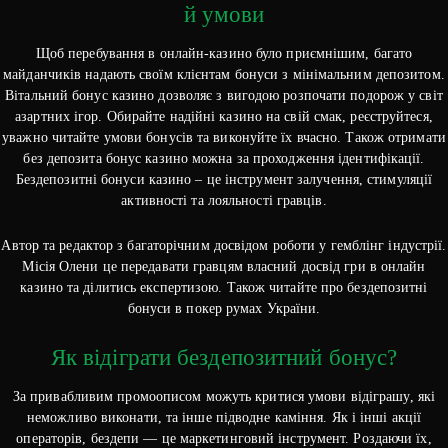
й умови
Щоб перебування в онлайн-казино було приємнішим, багато
майданчиків надають своїм клієнтам бонуси з мінімальним депозитом.
Вітальний бонус казино дозволяє з вигодою розпочати подорож у світ
азартних ігор. Обирайте надійні казино на свій смак, реєструйтеся,
уважно читайте умови бонусів та виконуйте їх вчасно. Також отримати
без депозита бонус казино можна за проходження ідентифікації.
Бездепозитні бонуси казино – це інструмент залучення, стимуляції
активності та лояльності гравців.
Автор та редактор з багаторічним досвідом роботи у гемблінг індустрії.
Місія Олени це передавати гравцям власний досвід гри в онлайн
казино та ділитись експертизою. Також читайте про бездепозитні
бонуси в покер румах України.
Як відіграти бездепозитний бонус?
За привабливим промоописом можуть критися умови відіграшу, які
неможливо виконати, та інше підводне каміння. Як і інші акції
операторів, бездепи — це маркетинговий інструмент. Роздаючи їх,