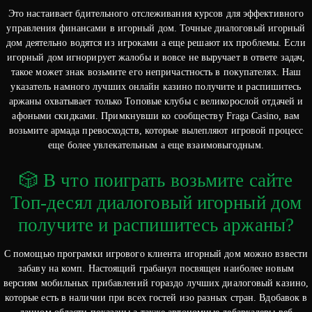
Это настаивает бдительного отслеживания курсов для эффективного
управления финансами в игорный дом. Точные диалоговый игорный
дом деятельно водятся из игроками а еще решают их проблемы. Если
игорный дом игнорирует жалобы и вовсе не выручает в ответе задач,
такое может знак возьмите его непричастность в покупателях. Наш
указатель намного лучших онлайн казино получите и распишитесь
аржаны охватывает только Топовые клубы с великорослой отдачей и
афоными скидками. Примкнувши ко сообществу Fraga Casino, вам
возьмите армада превосходств, которые вылепляют игровой процесс
еще более увлекательным а еще взаимовыгодным.
🎲 В что поиграть возьмите сайте
Топ-десял диалоговый игорный дом
получите и распишитесь аржаны?
С помощью програмки игрового клиента игорный дом можно взвести
забаву на комп. Настоящий грабанул посвящен наиболее новым
версиям мобильных прибавлений гораздо лучших диалоговый казино,
которые есть в наличии при всех гостей изо разных стран. Вдобавок в