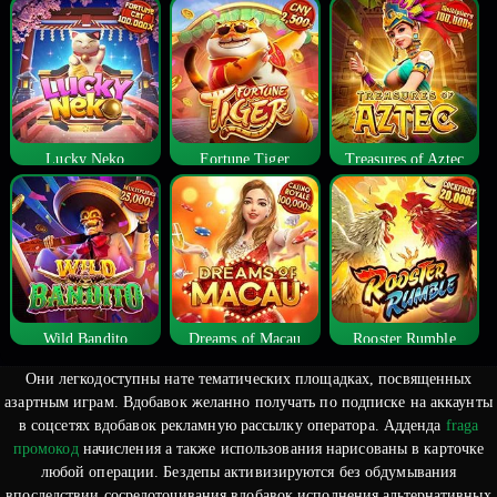
Lucky Neko
Fortune Tiger
Treasures of Aztec
Wild Bandito
Dreams of Macau
Rooster Rumble
Они легкодоступны нате тематических площадках, посвященных
азартным играм. Вдобавок желанно получать по подписке на аккаунты
в соцсетях вдобавок рекламную рассылку оператора. Адденда
fraga
промокод
начисления а также использования нарисованы в карточке
любой операции.
Бездепы активизируются без обдумывания
впоследствии сосредоточивания вдобавок исполнения альтернативных