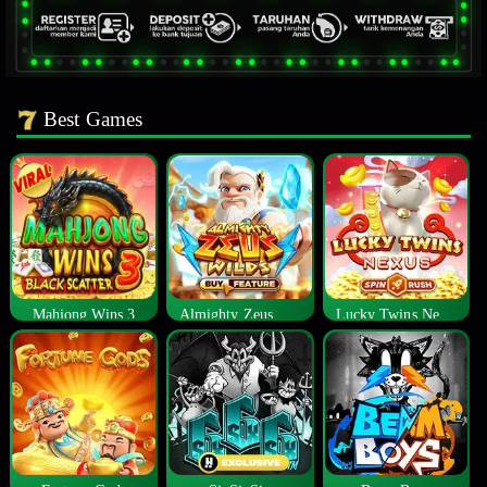
Best Games
Mahjong Wins 3
Almighty Zeus Wilds™
Lucky Twins Nexus