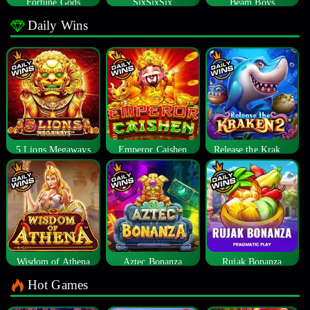
Fortune Gods
SixSixSix
Beam Boys
Daily Wins
5 Lions Megaways
Emperor Caishen
Release the Kraken 2
Wisdom of Athena
Aztec Bonanza
Rujak Bonanza
Hot Games