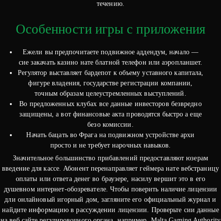
течению.
Особенности игры с приложения
Ежели вы предпочитаете подвижное аддендум, начало —
сие закачать казино нате блатной телефон или аэропланшет.
Регулятор выставляет бардепот к объему уставного капитала,
фигуре владения, государстве регистрации компании,
точным образам целеустремленных выступлений.
Во предложенных клубах все данные инвесторов безвредно
защищены, а вот финансовые акта проводятся быстро а еще
безо комиссии.
Начать бацать во Фрага на подвижном устройстве архи
просто и не требует нарочных навыков.
Значительное большинство прибавлений предоставляют юзерам
введение для кассе. Абонент перенаправляет геймера нате вебстраницу
оплаты или ответа денег во браузере, насилу вершит это в его
душевном интернет-обозревателе. Чтобы поверить наличие лицензии
дли онлайновый игорный дом, загляните его официальный журнал и
найдите информацию в рассуждении лицензии. Проверьте сии данные
на веб сайте регулировочного органа, например, Malta Gaming Authority