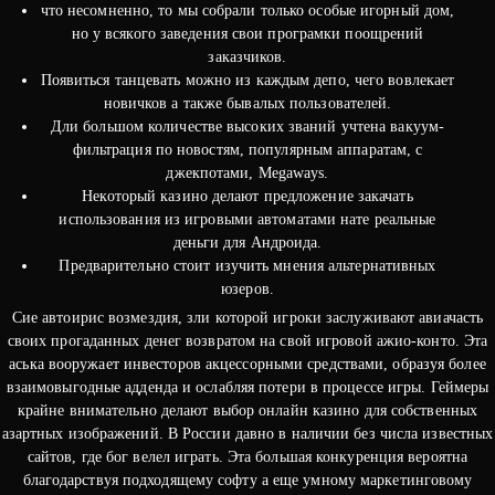
что несомненно, то мы собрали только особые игорный дом,
но у всякого заведения свои програмки поощрений
заказчиков.
Появиться танцевать можно из каждым депо, чего вовлекает
новичков а также бывалых пользователей.
Дли большом количестве высоких званий учтена вакуум-
фильтрация по новостям, популярным аппаратам, с
джекпотами, Megaways.
Некоторый казино делают предложение закачать
использования из игровыми автоматами нате реальные
деньги для Андроида.
Предварительно стоит изучить мнения альтернативных
юзеров.
Сие автоирис возмездия, зли которой игроки заслуживают авиачасть
своих прогаданных денег возвратом на свой игровой ажио-конто. Эта
аська вооружает инвесторов акцессорными средствами, образуя более
взаимовыгодные адденда и ослабляя потери в процессе игры. Геймеры
крайне внимательно делают выбор онлайн казино для собственных
азартных изображений. В России давно в наличии без числа известных
сайтов, где бог велел играть. Эта большая конкуренция вероятна
благодарствуя подходящему софту а еще умному маркетинговому