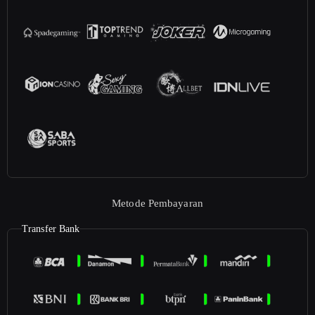
Metode Pembayaran
Transfer Bank