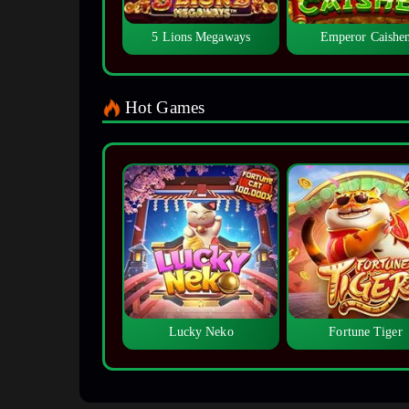
5 Lions Megaways
Emperor Caishe
Hot Games
Lucky Neko
Fortune Tiger