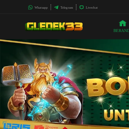
Whatsapp
Telegram
Livechat
BERAN