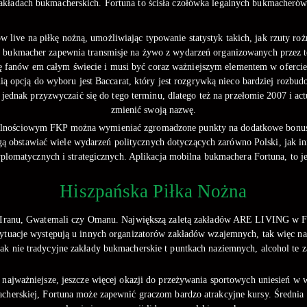
kładach bukmacherskich. Fortuna to ścisła czołówka legalnych bukmacherów 
 live na piłkę nożną, umożliwiając typowanie statystyk takich, jak rzuty rożne
bukmacher zapewnia transmisje na żywo z wydarzeń organizowanych przez tę
ę fanów em całym świecie i musi być coraz ważniejszym elementem w oferci
ią opcją do wyboru jest Baccarat, który jest rozgrywką nieco bardziej rozbu
jednak przyzwyczaić się do tego terminu, dlatego też na przełomie 2007 i a
zmienić swoją nazwę.
alnościowym FKP można wymieniać zgromadzone punkty na dodatkowe bonusy
ogą obstawiać wiele wydarzeń politycznych dotyczących zarówno Polski, jak 
lomatycznych i strategicznych. Aplikacja mobilna bukmachera Fortuna, to je
Hiszpańska Piłka Nożna
 Iranu, Gwatemali czy Omanu. Największą zaletą zakładów ARE LIVING w For
 sytuacje występują u innych organizatorów zakładów wzajemnych, tak więc na
nak nie tradycyjne zakłady bukmacherskie t puntkach naziemnych, alcohol te 
co najważniejsze, jeszcze więcej okazji do przeżywania sportowych uniesień w
acherskiej, Fortuna może zapewnić graczom bardzo atrakcyjne kursy. Średnia 