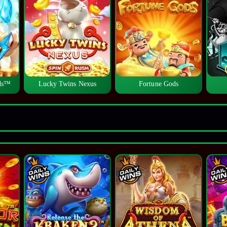
lds™
Lucky Twins Nexus
Fortune Gods