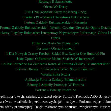
Recenzje Bukmacherów
Oferta We Kursy
5 Hit Dnia (wysokie Kursy Na Każdą Opcję)
Efortuna Pl – Strona Internetowa Bukmachera
Fortuna Zakłady Bukmacherskie – Recenzja
Fortuna Zakłady Bukmacherskie – Wyniki, Godziny Otwarcia, Opinie Details
ularny, Legalny Bukmacher Internetowy Najważniejsze Informacje, Oferta I
Oferta
Fortuna – Oferta Na Dzisiaj Live
Fortuna – Oferta Promocji
1 Dla Nowych Graczy Freebet: Zakład Bez Ryzyka One Hundred Pln
Jakie Opinie O Fortunie Można Znaleźć W Internecie?
Co Jest Potrzebne Do Założenia Konta W Fortuna Zakłady Bukmacherskie?
Fortuna Oferuje Promocje Nie Tylko Nowym Graczom!
Włoska Piłka Nożna
Aplikacja Fortuna Zakłady Bukmacherskie
Bonusy I Actually Promocje W Fortuna
Fortuna – Bonusy Powitalne
in sportowych, zależnie z bieżącej oferty Fortuny. Promocja AKO Bonusy w 
e, zarówno w zakładach przedmeczowych, jak i na żywo. Podsumowując, bukma
em oferty promocyjnej. Dzięki różnorodnym bonusom, zwiększonym kursom i