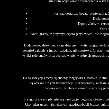
klientom wyjątkowe doświadczenia watts za
Fortuna dostarcza bogatą ofertę zakładów
Dodatkowo 
Esport zdobywa rzesz
Ostatn
Wielu graczy, z przyczyn czysto językowych, nie mogło 
Dodatkowo, dzięki punktom zbieranym watts programie loj
również zakłady z innych dziedzin, niż sportowe. Gracze m
wyniki referendów oraz decyzje władz w różnych sprawach dyp
Do dyspozycji graczy są choćby rozgrywki z Maroko, Kenii,
są wyższe niż you konkurencji. A zaznaczamy, że takie
największym zainteresowaniem cieszą się jed
Przygotuj się em płynniejszą nawigację, bogatszą ofertę i, 
Jako jeden unces największych przedstawicieli branży bukm