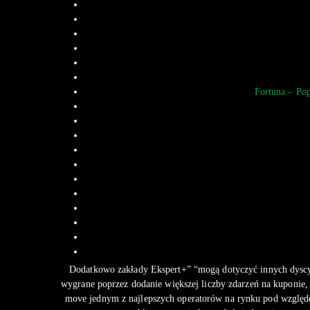
Fortuna – Pop
Dodatkowo zakłady Ekspert+” “mogą dotyczyć innych dyscypl
wygrane poprzez dodanie większej liczby zdarzeń na kuponi
move jednym z najlepszych operatorów na rynku pod względ