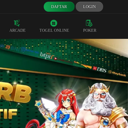
DAFTAR
LOGIN
ARCADE
TOGEL ONLINE
POKER