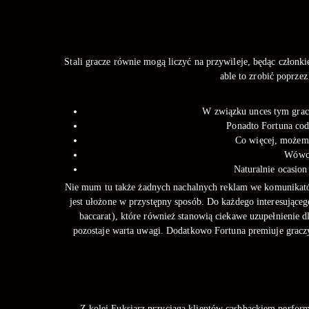
Stali gracze równie mogą liczyć na przywileje, będąc członk
able to zrobić poprze
W związku unces tym grac
Ponadto Fortuna cod
Co więcej, możemy
Wówcz
Naturalnie ocasion
Nie mum tu także żadnych nachalnych reklam we komunikató
jest ułożone w przystępny sposób. Do każdego interesujące
baccarat), które również stanowią ciekawe uzupełnienie 
pozostaje warta uwagi. Dodatkowo Fortuna premiuje gracz
Z kolei Fuksiarz przyciąga klientów cashbackiem perfo