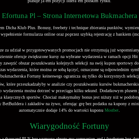
plasuje ja em pozycji lidera em polskim rynku.
Efortuna Pl – Strona Internetowa Bukmachera
iem Dicha Klub Plus. Bonusy, freebety i technique zbierania punktów, wymie
z wypełnienie formularza online oraz poprzez szybką rejestrację z bankiem (
ze za udział w przygotowywanych promocjach nie otrzymują już wspomnianych
ziennie oferuje zwiększone kursy na wybrane wydarzenia w ramach opcji Hit 
 zawęzić obszar poszukiwania kolejnych selekcji na swój kupon sportowy do
as wydarzenia, które można ze sobą łączyć, oznaczone są odpowiednim sym
 bukmacherska Fortuny keineswegs ogranicza się tylko do korzystnych selek
w, które przeszkadzałyby w analizie czy poszukiwaniu kursów bukmachersk
go wydarzenia można dotrzeć w przeciągu kilku sekund. Dodatkowym plusem j
dla klasycznych sportów. Chociaż maksymalny bonus jest niższy niż w podobn
y BetBuildera i zakładów na żywo, oferując grę bez podatku na kupony z min
automatycznie dodaje 14% do wartości kuponu
Mostbet
.
Wiarygodność Fortuny
rm a thousand PLN bez wymogu obrotu my companion and i freebetem bez depo