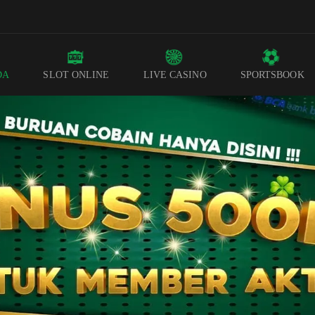
DA
SLOT ONLINE
LIVE CASINO
SPORTSBOOK