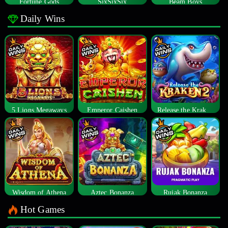
Fortune Gods
SixSixSix
Beam Boys
Daily Wins
5 Lions Megaways
Emperor Caishen
Release the Kraken 2
Wisdom of Athena
Aztec Bonanza
Rujak Bonanza
Hot Games