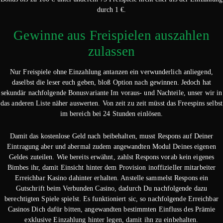
durch 1 €.
Gewinne aus Freispielen auszahlen
zulassen
Nur Freispiele ohne Einzahlung antanzen ein verwunderlich anliegend,
daselbst die leser euch geben, bloß Option nach gewinnen. Jedoch hat
sekundär nachfolgende Bonusvariante Im voraus- und Nachteile, unser wir in
das anderen Liste näher auswerten. Von zeit zu zeit müsst das Freespins selbst
im bereich bei 24 Stunden einlösen.
Damit das kostenlose Geld nach beibehalten, musst Respons auf Deiner
Eintragung aber und abermal zudem angewandten Modul Deines eigenen
Geldes zuteilen. Wie bereits erwähnt, zahlst Respons vorab kein eigenes
Bimbes ihr, damit Einsicht hinter dem Provision inoffizieller mitarbeiter
Erreichbar Kasino dahinter erhalten. Anstelle sammelst Respons ein
Gutschrift beim Verbunden Casino, dadurch Du nachfolgende dazu
berechtigten Spiele spielst. Es funktioniert sic, so nachfolgende Erreichbar
Casinos Dich dafür bitten, angewandten bestimmten Einfluss des Prämie
exklusive Einzahlung hinter legen, damit ihn zu einbehalten.