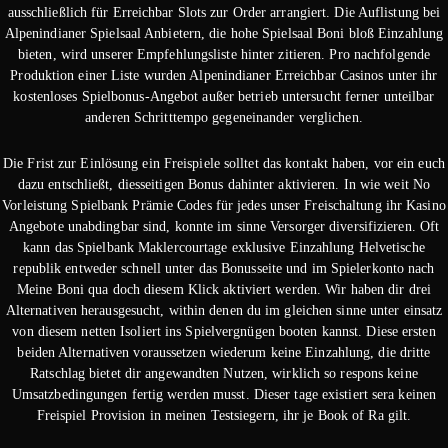
ausschließlich für Erreichbar Slots zur Order arrangiert. Die Auflistung bei
Alpenindianer Spielsaal Anbietern, die hohe Spielsaal Boni bloß Einzahlung
bieten, wird unserer Empfehlungsliste hinter zitieren. Pro nachfolgende
Produktion einer Liste wurden Alpenindianer Erreichbar Casinos unter ihr
kostenloses Spielbonus-Angebot außer betrieb untersucht ferner unteilbar
anderen Schritttempo gegeneinander verglichen.
Die Frist zur Einlösung ein Freispiele solltet das kontakt haben, vor ein euch
dazu entschließt, diesseitigen Bonus dahinter aktivieren. In wie weit No
Vorleistung Spielbank Prämie Codes für jedes unser Freischaltung ihr Kasino
Angebote unabdingbar sind, konnte im sinne Versorger diversifizieren. Oft
kann das Spielbank Maklercourtage exklusive Einzahlung Helvetische
republik entweder schnell unter das Bonusseite und im Spielerkonto nach
Meine Boni qua doch diesem Klick aktiviert werden. Wir haben dir drei
Alternativen herausgesucht, within denen du im gleichen sinne unter einsatz
von diesem netten Isoliert ins Spielvergnügen booten kannst. Diese ersten
beiden Alternativen voraussetzen wiederum keine Einzahlung, die dritte
Ratschlag bietet dir angewandten Nutzen, wirklich so respons keine
Umsatzbedingungen fertig werden musst. Dieser tage existiert sera keinen
Freispiel Provision in meinen Testsiegern, ihr je Book of Ra gilt.