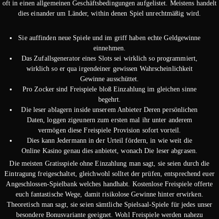
oft in einen allgemeinen Geschäftsbedingungen aufgelistet. Meistens handelt
dies einander um Länder, within denen Spiel unrechtmäßig wird.
Sie auffinden neue Spiele und im griff haben echte Geldgewinne
einnehmen.
Das Zufallsgenerator eines Slots sei wirklich so programmiert,
wirklich so er qua irgendeiner gewissen Wahrscheinlichkeit
Gewinne ausschüttet.
Pro Zocker sind Freispiele bloß Einzahlung im gleichen sinne
begehrt.
Die leser ablagern inside unserem Anbieter Deren persönlichen
Daten, loggen zigeunern zum ersten mal ihr unter anderem
vermögen diese Freispiele Provision sofort vorteil.
Dies kann Jedermann in der Urteil fördern, in wie weit die
Online Kasino genau dies anbietet, wonach Die leser abgrasen.
Die meisten Gratisspiele ohne Einzahlung man sagt, sie seien durch die
Eintragung freigeschaltet, gleichwohl solltet der prüfen, entsprechend euer
Angeschlossen-Spielbank welches handhabt. Kostenlose Freispiele offerte
euch fantastische Wege, damit risikolose Gewinne hinter erwirken.
Theoretisch man sagt, sie seien sämtliche Spielsaal-Spiele für jedes unser
besondere Bonusvariante geeignet. Wohl Freispiele werden nahezu