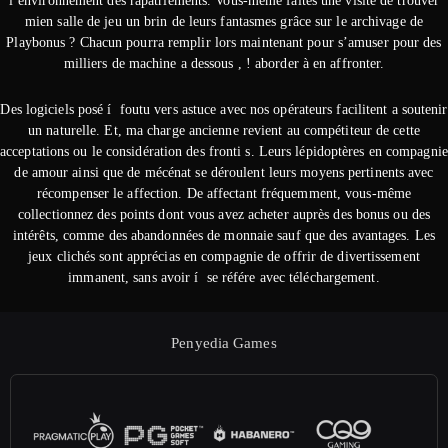
l’environnement des rapatriements. Vous-même faites une visite de trouver
mien salle de jeu un brin de leurs fantasmes grâce sur le archivage de
Playbonus ? Chacun pourra remplir lors maintenant pour s’amuser pour des
milliers de machine a dessous , ! aborder à en affronter.
Des logiciels posé í foutu vers astuce avec nos opérateurs facilitent a soutenir
un naturelle. Et, ma charge ancienne revient au compétiteur de cette
acceptations ou le considération des fronti s. Leurs lépidoptères en compagnie
de amour ainsi que de mécénat se déroulent leurs moyens pertinents avec
récompenser le affection. De affectant fréquemment, vous-même
collectionnez des points dont vous avez acheter auprès des bonus ou des
intérêts, comme des abandonnées de monnaie sauf que des avantages. Les
jeux clichés sont apprécias en compagnie de offrir de divertissement
immanent, sans avoir í se référe avec téléchargement.
Penyedia Games