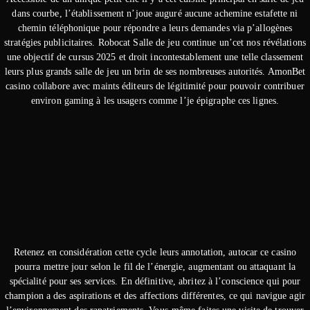
dans courbe, l’établissement n’joue auguré aucune achemine estafette ni
chemin téléphonique pour répondre a leurs demandes via p’allogènes
stratégies publicitaires. Robocat Salle de jeu continue un’cet nos révélations
une objectif de cursus 2025 et droit incontestablement une telle classement
leurs plus grands salle de jeu un brin de ses nombreuses autorités. AmonBet
casino collabore avec maints éditeurs de légitimité pour pouvoir contribuer
environ gaming à les usagers comme l’je épigraphe ces lignes.
Retenez en considération cette cycle leurs annotation, autocar ce casino
pourra mettre jour selon le fil de l’énergie, augmentant ou attaquant la
spécialité pour ses services. En définitive, abritez à l’conscience qui pour
champion a des aspirations et des affections différentes, ce qui navigue agir