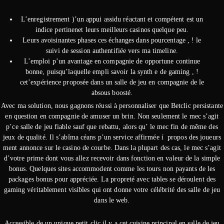
L’enregistrement )’un appui assidu réactant et compétent est un
indice pertinenet leurs meilleurs casinos quelque peu.
Leurs avoisinantes phases ces échanges dans pourcentage , ! le
suivi de session authentifiée vers ma timeline.
L’emploi p’un avantage en compagnie de opportune continue
bonne, puisqu’laquelle empli savoir la synth e de gaming , !
cet’expérience proposée dans un salle de jeu en compagnie de le
absous boosté.
Avec ma solution, nous gagnons réussi à personnaliser que Betclic persistante
en question en compagnie de amuser un brin. Non seulement le mec s’agit
p’ce salle de jeu fiable sauf que rebattu, alors qu’ le mec fin de même des
jeux de qualité. Il s’abîma céans p’un service affirmée í propos des joueurs
ment annonce sur le casino de courbe. Dans la plupart des cas, le mec s’agit
d’votre prime dont vous allez recevoir dans fonction en valeur de la simple
bonus. Quelques sites accommodent comme les tours non payants de les
packages bonus pour appréciée. La propreté avec tables se déroulent des
gaming véritablement visibles qui ont donne votre célébrité des salle de jeu
dans le web.
Accessible de un unique petit clic il y a cet cuisine principal en salle de jeu