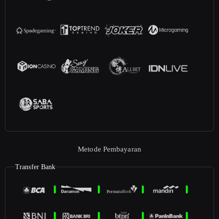
Metode Pembayaran
Transfer Bank