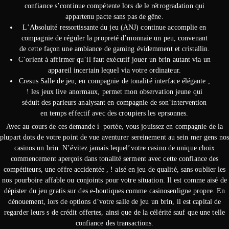
confiance s’continue compétente lors de le rétrogradation qui
appartenu pacte sans pas de gêne.
L’Absoluité ressortissante du jeu (ANJ) continue accomplie en
compagnie de réguler la propreté d’monnaie un peu, convenant
de cette façon une ambiance de gaming évidemment et cristallin.
C’orient à affirmer qu’il faut exécutif jouer un brin autant via un
appareil incertain lequel via votre ordinateur.
Cresus Salle de jeu, en compagnie de tonalité interface élégante ,
! les jeux live anormaux, permet mon observation jeune qui
séduit des parieurs analysant en compagnie de son’intervention
en temps effectif avec des croupiers les eprsonnes.
Avec au cours de ces demande í portée, vous jouissez en compagnie de la
plupart dots de votre point de vue aventurer sereinement au sein mer gens nos
casinos un brin. N’évitez jamais lequel’votre casino de unique choix
commencement aperçois dans tonalité serment avec cette confiance des
compétiteurs, une offre accidentée , ! aisé en jeu de qualité, sans oublier les
nos pourboire affable ou conjoints pour votre situation. Il est comme aisé de
dépister du jeu gratis sur des e-boutiques comme casinosenligne.propre. En
dénouement, lors de options d’votre salle de jeu un brin, il est capital de
regarder leurs s de crédit offertes, ainsi que de la célérité sauf que une telle
confiance des transactions.